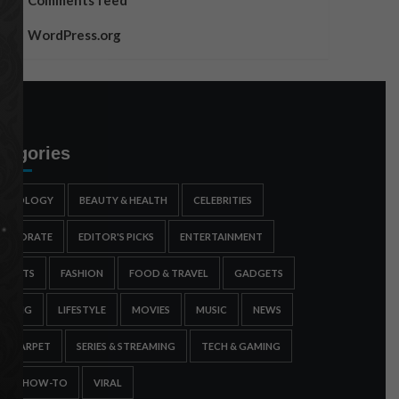
Comments feed
WordPress.org
tegories
STROLOGY
BEAUTY & HEALTH
CELEBRITIES
ORPORATE
EDITOR'S PICKS
ENTERTAINMENT
SPORTS
FASHION
FOOD & TRAVEL
GADGETS
AMING
LIFESTYLE
MOVIES
MUSIC
NEWS
ED CARPET
SERIES & STREAMING
TECH & GAMING
IPS & HOW-TO
VIRAL