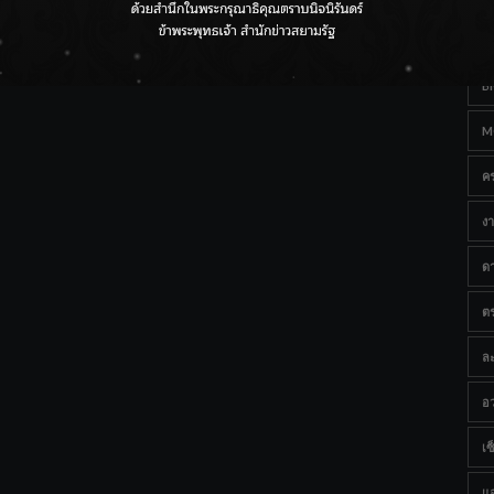
Ta
กรมชลฯ เกาะติดฝนทั่วประเทศ เตรียมเครื่องจักรรับมือน้ำ
หลาก เฝ้าระวังพื้นที่เสี่ยง
B
M
ค
งา
ด
ต
ละ
อว
เซ็
แ