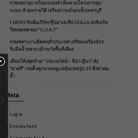
ราชเลขานุการในพระองค์ฯ ติดตามโครงการหุบ
กะพง–ห้วยทรายใต้ เสริมความมั่นคงน้ำเพชรบุรี
F.HERO จับมือเกิร์ลกรุ๊ปมาเลเซีย DOLLA ส่งซิงเกิล
ใหม่สุดสตรอง “G.O.A.T”
กรมชลฯ เกาะติดฝนทั่วประเทศ เตรียมเครื่องจักร
รับมือน้ำหลาก เฝ้าระวังพื้นที่เสี่ยง
×
เดือดโค้งสุดท้าย! “ภณ ณวัสน์ – จีน่า ญีนา” ส่ง
“ธาตรี” เรตติ้งพุ่ง พาคนดูแห่ลุ้นบทสรุป 10 สิงหาคม
นี้ !
Meta
Log in
Entries feed