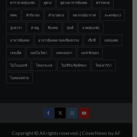
ดาราอวดหุ่นแซ่บ
ดูดวง
ดูดวงอาจารย์มงคล
ตรวจหวย
ททท.
ทัวร์มาลง
ทำนายดวง
พยากรณ์อากาศ
ละครช่อง 3
ลูกดารา
สายมู
สีมงคล
หุ่นดี
อวดหุ่นแซ่บ
อาจารย์มงคล
อาจารย์มงคล รอดเที่ยงธรรม
เซ็กซี่
เลขมงคล
เลขเด็ด
แตงโม นิดา
แพท ณปภา
แอฟ ทักษอร
โมโนแมกซ์
โหนกระแส
ใบเฟิร์น พิมพ์ชนก
ใหม่ ดาวิกา
ไอคอนสยาม
Facebook
Twitter
Instagram
Youtube
Copyright © All rights reserved.
|
CoverNews
by AF