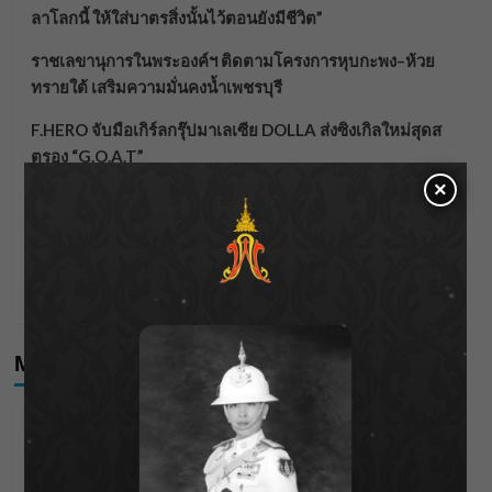
ลาโลกนี้ ให้ใส่บาตรสิ่งนั้นไว้ตอนยังมีชีวิต”
ราชเลขานุการในพระองค์ฯ ติดตามโครงการหุบกะพง–ห้วย
ทรายใต้ เสริมความมั่นคงน้ำเพชรบุรี
F.HERO จับมือเกิร์ลกรุ๊ปมาเลเซีย DOLLA ส่งซิงเกิลใหม่สุดส
ตรอง “G.O.A.T”
×
กรมชลฯ เกาะติดฝนทั่วประเทศ เตรียมเครื่องจักรรับมือน้ำ
หลาก เฝ้าระวังพื้นที่เสี่ยง
เดือดโค้งสุดท้าย! “ภณ ณวัสน์ – จีน่า ญีนา” ส่ง “ธาตรี” เรต
ติ้งพุ่ง พาคนดูแห่ลุ้นบทสรุป 10 สิงหาคมนี้ !
Meta
Log in
Entries feed