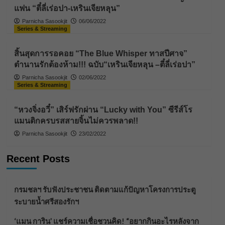
แฟน “ตี๋ลี่เร่อปา-เหรินเจียหลุน”
Parnicha Sasookjit
06/06/2022
Series & Streaming
สิ้นสุดการรอคอย “The Blue Whisper ทาสปีศาจ”
ตำนานรักต้องห้าม!!! ฉบับ“เหรินเจียหลุน –ตี๋ลี่เร่อปา”
Parnicha Sasookjit
02/06/2022
Series & Streaming
“หวงจิ่งอวี๋” เสิร์ฟรักผ่าน “Lucky with You” ซีรีส์โร
แมนติกครบรสสายจิ้นไม่ควรพลาด!!
Parnicha Sasookjit
23/02/2022
Recent Posts
กรมชลฯ รับฟังประชาชน ติดตามแก้ปัญหาโครงการประตู
ระบายน้ำศรีสองรักฯ
‘แมน การิน’ แชร์ความเชื่อชวนคิด! “อยากกินอะไรหลังจาก