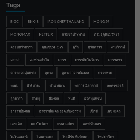
Tags
BIGC
BNK48
IRON CHEF THAILAND
MONO29
MONOMAX
NETFLIX
กรมชลประทาน
กรมอุตุนิยมวิทยา
ครอบครัวดารา
คุยแซ่บSHOW
คู่รัก
คู่รักดารา
งานวิวาห์
ดราม่า
ดวงประจำวัน
ดารา
ดาราติดโควิด19
ดาราสาว
ดาราอวดหุ่นแซ่บ
ดูดวง
ดูดวงอาจารย์มงคล
ตรวจหวย
ททท.
ทัวร์มาลง
ทำนายดวง
พยากรณ์อากาศ
ละครช่อง 3
ลูกดารา
สายมู
สีมงคล
หุ่นดี
อวดหุ่นแซ่บ
อาจารย์มงคล
อาจารย์มงคล รอดเที่ยงธรรม
เซ็กซี่
เลขมงคล
เลขเด็ด
แตงโม นิดา
แพท ณปภา
แอฟ ทักษอร
โมโนแมกซ์
โหนกระแส
ใบเฟิร์น พิมพ์ชนก
ใหม่ ดาวิกา