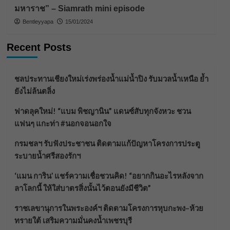
มหาราช” – Siamrath mini episode
Bentleyyapa
15/01/2024
Recent Posts
ชลประทานเชียงใหม่เร่งพร่องน้ำแม่น้ำปิง รับมวลน้ำเหนือ ย้ำ
ยังไม่ล้นตลิ่ง
ฟาดลุคใหม่! “แบม พิชญานิน” แดนซ์สับทุกจังหวะ ชวน
แฟนๆ แกะท่า #นอกจอนอกใจ
กรมชลฯ รับฟังประชาชน ติดตามแก้ปัญหาโครงการประตู
ระบายน้ำศรีสองรักฯ
‘แมน การิน’ แชร์ความเชื่อชวนคิด! “อยากกินอะไรหลังจาก
ลาโลกนี้ ให้ใส่บาตรสิ่งนั้นไว้ตอนยังมีชีวิต”
ราชเลขานุการในพระองค์ฯ ติดตามโครงการหุบกะพง–ห้วย
ทรายใต้ เสริมความมั่นคงน้ำเพชรบุรี