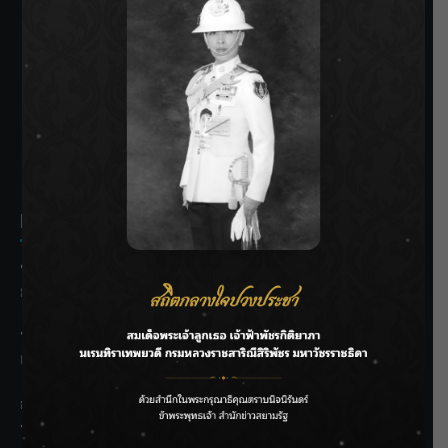
SIAMRATH VARIETY
THE BEST ENTERTAINMENT
Recent Posts
ชลประทานเชียงใหม่เร่งพร่องน้ำแม่น้ำปิง รับมวลน้ำเหนือ ย้ำ
ยังไม่ล้นตลิ่ง
ฟาดลุคใหม่! “แบม พิชญานิน” แดนซ์สับทุกจังหวะ ชวนแฟนๆ
แกะท่า #นอกจอนอกใจ
กรมชลฯ รับฟังประชาชน ติดตามแก้ปัญหาโครงการประตู
ระบายน้ำศรีสองรักฯ