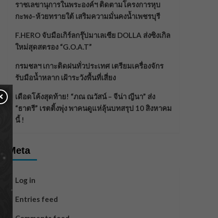
ราชเลขานุการในพระองค์ฯ ติดตามโครงการหุบ
กะพง–ห้วยทรายใต้ เสริมความมั่นคงน้ำเพชรบุรี
F.HERO จับมือเกิร์ลกรุ๊ปมาเลเซีย DOLLA ส่งซิงเกิล
ใหม่สุดสตรอง “G.O.A.T”
กรมชลฯ เกาะติดฝนทั่วประเทศ เตรียมเครื่องจักร
รับมือน้ำหลาก เฝ้าระวังพื้นที่เสี่ยง
×
เดือดโค้งสุดท้าย! “ภณ ณวัสน์ – จีน่า ญีนา” ส่ง
“ธาตรี” เรตติ้งพุ่ง พาคนดูแห่ลุ้นบทสรุป 10 สิงหาคม
นี้ !
Meta
Log in
Entries feed