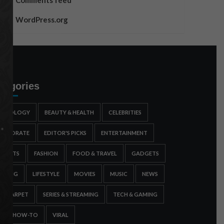
Comments feed
WordPress.org
tegories
STROLOGY
BEAUTY & HEALTH
CELEBRITIES
ORPORATE
EDITOR'S PICKS
ENTERTAINMENT
SPORTS
FASHION
FOOD & TRAVEL
GADGETS
AMING
LIFESTYLE
MOVIES
MUSIC
NEWS
ED CARPET
SERIES & STREAMING
TECH & GAMING
IPS & HOW-TO
VIRAL