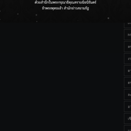
Ta
กรมชลฯ เกาะติดฝนทั่วประเทศ เตรียมเครื่องจักรรับมือน้ำ
หลาก เฝ้าระวังพื้นที่เสี่ยง
B
M
ค
งา
ด
ต
ละ
อว
เซ็
แ