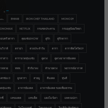
gs
IGC
BNK48
IRON CHEF THAILAND
MONO29
ONOMAX
NETFLIX
กรมชลประทาน
กรมอุตุนิยมวิทยา
รอบครัวดารา
คุยแซ่บSHOW
คู่รัก
คู่รักดารา
นวิวาห์
ดราม่า
ดวงประจำวัน
ดารา
ดาราติดโควิด19
าราสาว
ดาราอวดหุ่นแซ่บ
ดูดวง
ดูดวงอาจารย์มงคล
รวจหวย
ททท.
ทัวร์มาลง
ทำนายดวง
พยากรณ์อากาศ
ครช่อง 3
ลูกดารา
สายมู
สีมงคล
หุ่นดี
ดหุ่นแซ่บ
อาจารย์มงคล
อาจารย์มงคล รอดเที่ยงธรรม
กซี่
เลขมงคล
เลขเด็ด
แตงโม นิดา
แพท ณปภา
อฟ ทักษอร
โมโนแมกซ์
โหนกระแส
ใบเฟิร์น พิมพ์ชนก