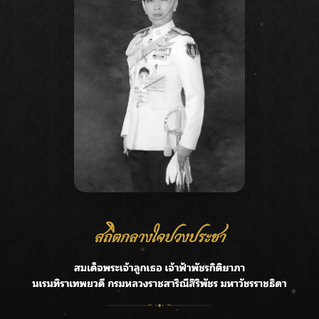
Recent Posts
Ca
กรมชลฯ รับฟังประชาชน ติดตามแก้ปัญหาโครงการประตู
A
ระบายน้ำศรีสองรักฯ
C
‘แมน การิน’ แชร์ความเชื่อชวนคิด! “อยากกินอะไรหลังจาก
E
ลาโลกนี้ ให้ใส่บาตรสิ่งนั้นไว้ตอนยังมีชีวิต”
G
ราชเลขานุการในพระองค์ฯ ติดตามโครงการหุบกะพง–ห้วย
ทรายใต้ เสริมความมั่นคงน้ำเพชรบุรี
R
F.HERO จับมือเกิร์ลกรุ๊ปมาเลเซีย DOLLA ส่งซิงเกิลใหม่สุดส
T
ตรอง “G.O.A.T”