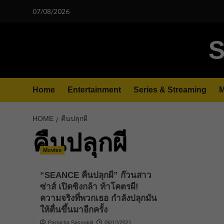
Skip
07/08/2026
to
content
S
Home
Entertainment
Series & Streaming
M
HOME
คืนปลุกผี
คืนปลุกผี
Movies
“SEANCE คืนปลุกผี” ก๊วนสาว
ซ่าส์ เปิดซิงกล้า ท้าโคตรผี!
ความจริงที่พวกเธอ กำลังปลุกมัน
ให้ตื่นขึ้นมาอีกครั้ง
Parnicha Sasookjit
06/12/2021