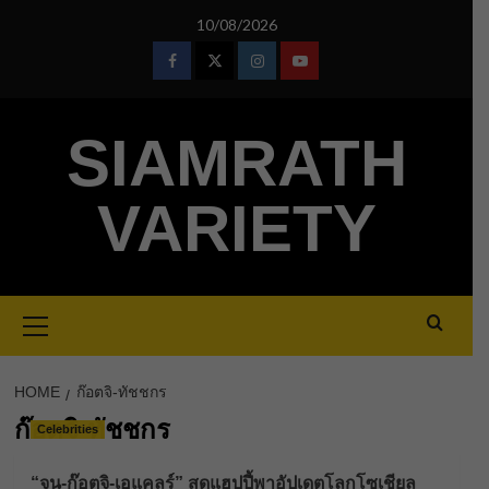
Skip
10/08/2026
to
content
Facebook
Twitter
Instagram
Youtube
SIAMRATH
VARIETY
Primary
Menu
HOME
ก๊อตจิ-ทัชชกร
ก๊อตจิ-ทัชชกร
Celebrities
“จูน-ก๊อตจิ-เอแคลร์” สุดแฮปปี้พาอัปเดตโลกโซเชียล