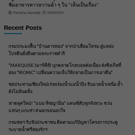
ชิมอาหารคาวหวานฉ่ำ ๆ ใน “เห็นเป็นเรื่อง”
Parnicha Sasookjit
06/05/2024
Recent Posts
กรมประมงฟื้น “บ้านธารทอง” จากป่าเสื่อมโทรม สู่แหล่ง
โปรตีนยั่งยืนตามพระราชดำริ
“MARQUISE (มาร์คีส์) บุกตลาดโกลบอลต่อเนื่อง ส่งซิงเกิลที่
สอง “IRONIC” เปลี่ยนความเจ็บให้กลายเป็นการเอาคืน”
ชลประทานเชียงใหม่เร่งพร่องน้ำแม่น้ำปิง รับมวลน้ำเหนือ ย้ำ
ยังไม่ล้นตลิ่ง
ฟาดลุคใหม่! “แบม พิชญานิน” แดนซ์สับทุกจังหวะ ชวน
แฟนๆ แกะท่า #นอกจอนอกใจ
กรมชลฯ รับฟังประชาชน ติดตามแก้ปัญหาโครงการประตู
ระบายน้ำศรีสองรักฯ