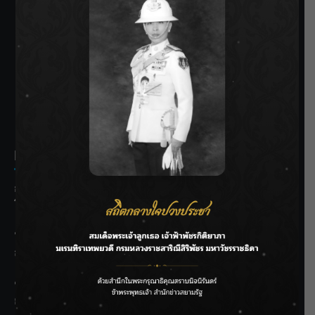
SIAMRATH VARIETY
THE BEST ENTERTAINMENT
Recent Posts
กรมประมงฟื้น “บ้านธารทอง” จากป่าเสื่อมโทรม สู่แหล่ง
โปรตีนยั่งยืนตามพระราชดำริ
“MARQUISE (มาร์คีส์) บุกตลาดโกลบอลต่อเนื่อง ส่งซิงเกิลที่
สอง “IRONIC” เปลี่ยนความเจ็บให้กลายเป็นการเอาคืน”
ชลประทานเชียงใหม่เร่งพร่องน้ำแม่น้ำปิง รับมวลน้ำเหนือ ย้ำ
ยังไม่ล้นตลิ่ง