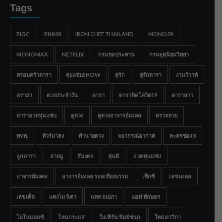
Tags
BIGC
BNK48
IRON CHEF THAILAND
MONO29
MONOMAX
NETFLIX
กรมชลประทาน
กรมอุตุนิยมวิทยา
ครอบครัวดารา
คุยแซ่บSHOW
คู่รัก
คู่รักดารา
งานวิวาห์
ดราม่า
ดวงประจำวัน
ดารา
ดาราติดโควิด19
ดาราสาว
ดาราอวดหุ่นแซ่บ
ดูดวง
ดูดวงอาจารย์มงคล
ตรวจหวย
ททท.
ทัวร์มาลง
ทำนายดวง
พยากรณ์อากาศ
ละครช่อง 3
ลูกดารา
สายมู
สีมงคล
หุ่นดี
อวดหุ่นแซ่บ
อาจารย์มงคล
อาจารย์มงคล รอดเที่ยงธรรม
เซ็กซี่
เลขมงคล
เลขเด็ด
แตงโม นิดา
แพท ณปภา
แอฟ ทักษอร
โมโนแมกซ์
โหนกระแส
ใบเฟิร์น พิมพ์ชนก
ใหม่ ดาวิกา