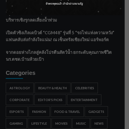
Malaysia พร้อมโชว์สุดประทับใจ
“สุริยะ” สั่งกรมชลฯ เฝ้าระวังน้ำ 24 ชม. รับมือฝนสิงหาคม
บริหารเชิงรุกลดเสี่ยงน้ำท่วม
เปิดตัวซิงเกิลเดบิวต์ “CGM48” รุ่นที่ 5 “รถไฟแห่งความหวัง”
แฟนคลับส่งกำลังใจแน่น! ณ เซ็นทรัลเชียงใหม่ แอร์พอร์ต
จากดอยห่างไกลสู่คลังโปรตีนสัตว์น้ำ ยกระดับคุณภาพชีวิต
นร.ตชด.บ้านห้วยเป้า
Categories
ASTROLOGY
BEAUTY & HEALTH
CELEBRITIES
CORPORATE
EDITOR'S PICKS
ENTERTAINMENT
ESPORTS
FASHION
FOOD & TRAVEL
GADGETS
GAMING
LIFESTYLE
MOVIES
MUSIC
NEWS