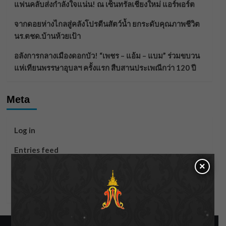
แฟนคลับส่งกำลังใจแน่น! ณ เซ็นทรัลเชียงใหม่ แอร์พอร์ต
จากดอยห่างไกลสู่คลังโปรตีนสัตว์น้ำ ยกระดับคุณภาพชีวิต
นร.ตชด.บ้านห้วยเป้า
อลังการกลางเมืองดอกบัว! “เพชร – แอ้ม – แบม” ร่วมขบวน
แห่เทียนพรรษาอุบลฯ ครั้งแรก สืบสานประเพณีกว่า 120 ปี
Meta
Log in
Entries feed
×
Comments feed
WordPress.org