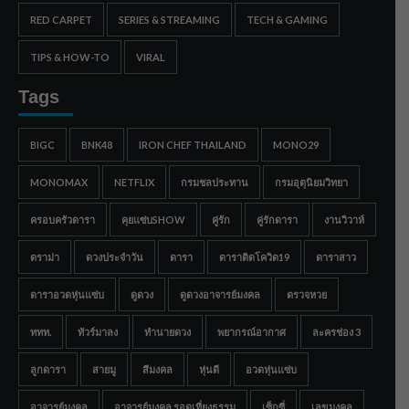
RED CARPET
SERIES & STREAMING
TECH & GAMING
TIPS & HOW-TO
VIRAL
Tags
BIGC
BNK48
IRON CHEF THAILAND
MONO29
MONOMAX
NETFLIX
กรมชลประทาน
กรมอุตุนิยมวิทยา
ครอบครัวดารา
คุยแซ่บSHOW
คู่รัก
คู่รักดารา
งานวิวาห์
ดราม่า
ดวงประจำวัน
ดารา
ดาราติดโควิด19
ดาราสาว
ดาราอวดหุ่นแซ่บ
ดูดวง
ดูดวงอาจารย์มงคล
ตรวจหวย
ททท.
ทัวร์มาลง
ทำนายดวง
พยากรณ์อากาศ
ละครช่อง 3
ลูกดารา
สายมู
สีมงคล
หุ่นดี
อวดหุ่นแซ่บ
อาจารย์มงคล
อาจารย์มงคล รอดเที่ยงธรรม
เซ็กซี่
เลขมงคล