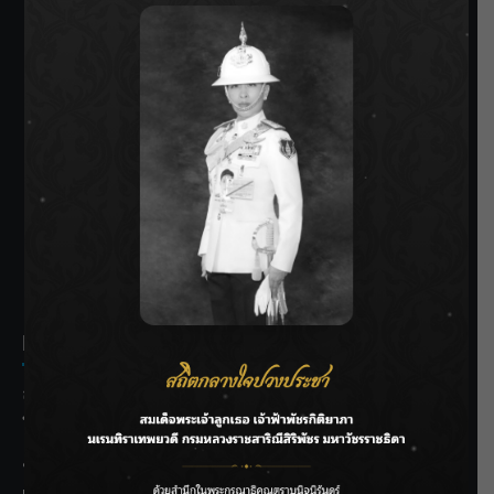
SIAMRATH VARIETY
THE BEST ENTERTAINMENT
Recent Posts
ลุยไม่หยุด!! กรมชลฯ เร่งเคลียร์ผักตบชวา-ติดตั้งเครื่องสูบน้ำ
ทั่วไทย
“BILLKIN” สร้างความภาคภูมิใจ คว้ารางวัลใหญ่ Weibo