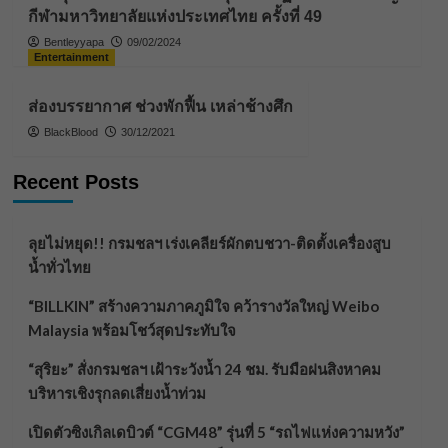
กีฬามหาวิทยาลัยแห่งประเทศไทย ครั้งที่ 49
Bentleyyapa
09/02/2024
Entertainment
ส่องบรรยากาศ ช่วงพักฟื้น เหล่าช้างศึก
BlackBlood
30/12/2021
Recent Posts
ลุยไม่หยุด!! กรมชลฯ เร่งเคลียร์ผักตบชวา-ติดตั้งเครื่องสูบ
น้ำทั่วไทย
“BILLKIN” สร้างความภาคภูมิใจ คว้ารางวัลใหญ่ Weibo
Malaysia พร้อมโชว์สุดประทับใจ
“สุริยะ” สั่งกรมชลฯ เฝ้าระวังน้ำ 24 ชม. รับมือฝนสิงหาคม
บริหารเชิงรุกลดเสี่ยงน้ำท่วม
เปิดตัวซิงเกิลเดบิวต์ “CGM48” รุ่นที่ 5 “รถไฟแห่งความหวัง”