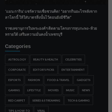
ระบายน้ำศรีสองรักฯ
‘แมน การิน’ แชร์ความเชื่อชวนคิด! “อยากกินอะไรหลังจาก
ลาโลกนี้ ให้ใส่บาตรสิ่งนั้นไว้ตอนยังมีชีวิต”
ราชเลขานุการในพระองค์ฯ ติดตามโครงการหุบกะพง–ห้วย
ทรายใต้ เสริมความมั่นคงน้ำเพชรบุรี
Categories
ASTROLOGY
BEAUTY & HEALTH
CELEBRITIES
CORPORATE
EDITOR'S PICKS
ENTERTAINMENT
ESPORTS
FASHION
FOOD & TRAVEL
GADGETS
GAMING
LIFESTYLE
MOVIES
MUSIC
NEWS
RED CARPET
SERIES & STREAMING
TECH & GAMING
TIPS & HOW-TO
VIRAL