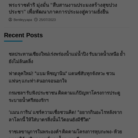
พระราชดำริ มุ่งมั่น “สืบสานงานประมงสร้างสุขปวง
ประชา” เพื่อพัฒนาภาคการประมงสู่ความยั่งยืน
Bentleyyapa
25/07/2023
Recent Posts
ชลประทานเชียงใหม่เร่งพร่องน้ำแม่น้ำปิง รับมวลน้ำเหนือ ย้ำ
ยังไม่ล้นตลิ่ง
ฟาดลุคใหม่! “แบม พิชญานิน” แดนซ์สับทุกจังหวะ ชวน
แฟนๆ แกะท่า #นอกจอนอกใจ
กรมชลฯ รับฟังประชาชน ติดตามแก้ปัญหาโครงการประตู
ระบายน้ำศรีสองรักฯ
‘แมน การิน’ แชร์ความเชื่อชวนคิด! “อยากกินอะไรหลังจาก
ลาโลกนี้ ให้ใส่บาตรสิ่งนั้นไว้ตอนยังมีชีวิต”
ราชเลขานุการในพระองค์ฯ ติดตามโครงการหุบกะพง–ห้วย