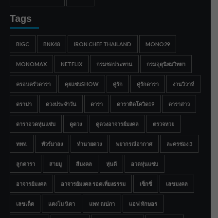
Tags
BIGC
BNK48
IRON CHEF THAILAND
MONO29
MONOMAX
NETFLIX
กรมชลประทาน
กรมอุตุนิยมวิทยา
ครอบครัวดารา
คุยแซ่บSHOW
คู่รัก
คู่รักดารา
งานวิวาห์
ดราม่า
ดวงประจำวัน
ดารา
ดาราติดโควิด19
ดาราสาว
ดาราอวดหุ่นแซ่บ
ดูดวง
ดูดวงอาจารย์มงคล
ตรวจหวย
ททท.
ทัวร์มาลง
ทำนายดวง
พยากรณ์อากาศ
ละครช่อง 3
ลูกดารา
สายมู
สีมงคล
หุ่นดี
อวดหุ่นแซ่บ
อาจารย์มงคล
อาจารย์มงคล รอดเที่ยงธรรม
เซ็กซี่
เลขมงคล
เลขเด็ด
แตงโม นิดา
แพท ณปภา
แอฟ ทักษอร