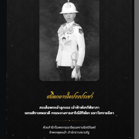
SIAMRATH VARIETY
THE BEST ENTERTAINMENT
Recent Posts
ชลประทานเชียงใหม่เร่งพร่องน้ำแม่น้ำปิง รับมวลน้ำเหนือ ย้ำ
ยังไม่ล้นตลิ่ง
ฟาดลุคใหม่! “แบม พิชญานิน” แดนซ์สับทุกจังหวะ ชวนแฟนๆ
แกะท่า #นอกจอนอกใจ
กรมชลฯ รับฟังประชาชน ติดตามแก้ปัญหาโครงการประตู