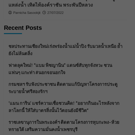
แหล่งน้ำ เทิดไท้องค์ราชัน พระพันปีหลวง
Parnicha Sasookjit
27/07/2022
Recent Posts
ชลประทานเชียงใหม่เร่งพร่องน้ำแม่น้ำปิง รับมวลน้ำเหนือ ย้ำ
ยังไม่ล้นตลิ่ง
ฟาดลุคใหม่! “แบม พิชญานิน” แดนซ์สับทุกจังหวะ ชวน
แฟนๆ แกะท่า #นอกจอนอกใจ
กรมชลฯ รับฟังประชาชน ติดตามแก้ปัญหาโครงการประตู
ระบายน้ำศรีสองรักฯ
‘แมน การิน’ แชร์ความเชื่อชวนคิด! “อยากกินอะไรหลังจาก
ลาโลกนี้ ให้ใส่บาตรสิ่งนั้นไว้ตอนยังมีชีวิต”
ราชเลขานุการในพระองค์ฯ ติดตามโครงการหุบกะพง–ห้วย
ทรายใต้ เสริมความมั่นคงน้ำเพชรบุรี