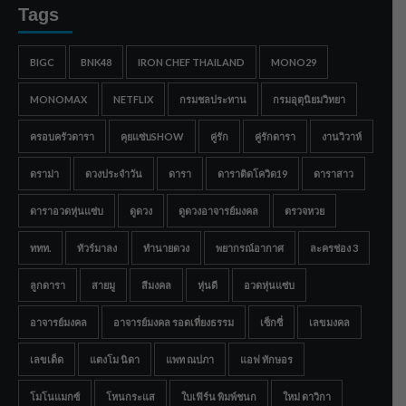
Tags
BIGC
BNK48
IRON CHEF THAILAND
MONO29
MONOMAX
NETFLIX
กรมชลประทาน
กรมอุตุนิยมวิทยา
ครอบครัวดารา
คุยแซ่บSHOW
คู่รัก
คู่รักดารา
งานวิวาห์
ดราม่า
ดวงประจำวัน
ดารา
ดาราติดโควิด19
ดาราสาว
ดาราอวดหุ่นแซ่บ
ดูดวง
ดูดวงอาจารย์มงคล
ตรวจหวย
ททท.
ทัวร์มาลง
ทำนายดวง
พยากรณ์อากาศ
ละครช่อง 3
ลูกดารา
สายมู
สีมงคล
หุ่นดี
อวดหุ่นแซ่บ
อาจารย์มงคล
อาจารย์มงคล รอดเที่ยงธรรม
เซ็กซี่
เลขมงคล
เลขเด็ด
แตงโม นิดา
แพท ณปภา
แอฟ ทักษอร
โมโนแมกซ์
โหนกระแส
ใบเฟิร์น พิมพ์ชนก
ใหม่ ดาวิกา