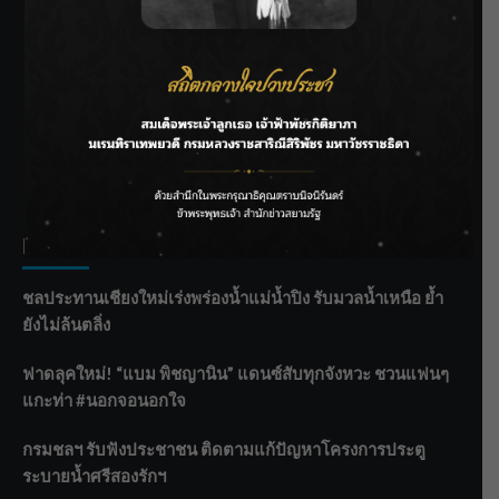
SIAMRATH VARIETY
THE BEST ENTERTAINMENT
Recent Posts
ชลประทานเชียงใหม่เร่งพร่องน้ำแม่น้ำปิง รับมวลน้ำเหนือ ย้ำ
ยังไม่ล้นตลิ่ง
ฟาดลุคใหม่! “แบม พิชญานิน” แดนซ์สับทุกจังหวะ ชวนแฟนๆ
แกะท่า #นอกจอนอกใจ
กรมชลฯ รับฟังประชาชน ติดตามแก้ปัญหาโครงการประตู
ระบายน้ำศรีสองรักฯ