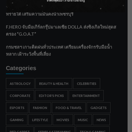
ราชเลขานุการในพระองค์ฯ ติดตามโครงการหุบกะพง–ห้วย
ทรายใต้ เสริมความมั่นคงน้ำเพชรบุรี
F.HERO จับมือเกิร์ลกรุ๊ปมาเลเซีย DOLLA ส่งซิงเกิลใหม่สุดส
ตรอง “G.O.A.T”
กรมชลฯ เกาะติดฝนทั่วประเทศ เตรียมเครื่องจักรรับมือน้ำ
หลาก เฝ้าระวังพื้นที่เสี่ยง
Categories
ASTROLOGY
BEAUTY & HEALTH
CELEBRITIES
CORPORATE
EDITOR'S PICKS
ENTERTAINMENT
ESPORTS
FASHION
FOOD & TRAVEL
GADGETS
GAMING
LIFESTYLE
MOVIES
MUSIC
NEWS
RED CARPET
SERIES & STREAMING
TECH & GAMING