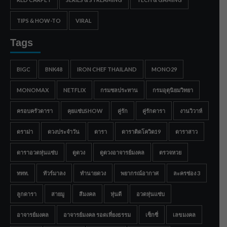
TIPS & HOW-TO
VIRAL
Tags
BIGC
BNK48
IRON CHEF THAILAND
MONO29
MONOMAX
NETFLIX
กรมชลประทาน
กรมอุตุนิยมวิทยา
ครอบครัวดารา
คุยแซ่บSHOW
คู่รัก
คู่รักดารา
งานวิวาห์
ดราม่า
ดวงประจำวัน
ดารา
ดาราติดโควิด19
ดาราสาว
ดาราอวดหุ่นแซ่บ
ดูดวง
ดูดวงอาจารย์มงคล
ตรวจหวย
ททท.
ทัวร์มาลง
ทำนายดวง
พยากรณ์อากาศ
ละครช่อง 3
ลูกดารา
สายมู
สีมงคล
หุ่นดี
อวดหุ่นแซ่บ
อาจารย์มงคล
อาจารย์มงคล รอดเที่ยงธรรม
เซ็กซี่
เลขมงคล