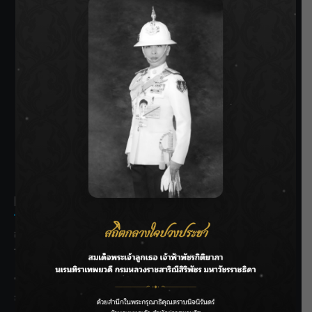
SIAMRATH VARIETY
THE BEST ENTERTAINMENT
Recent Posts
กรมชลฯ รับฟังประชาชน ติดตามแก้ปัญหาโครงการประตู
ระบายน้ำศรีสองรักฯ
‘แมน การิน’ แชร์ความเชื่อชวนคิด! “อยากกินอะไรหลังจาก
ลาโลกนี้ ให้ใส่บาตรสิ่งนั้นไว้ตอนยังมีชีวิต”