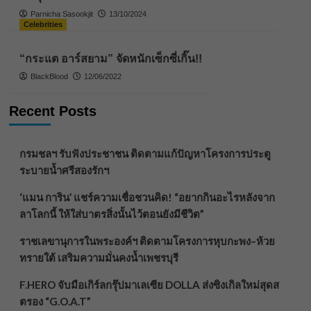
Parnicha Sasookjit
13/10/2024
Celebrities
“กระแต อาร์สยาม” จัดหนักเซ็กซี่เกิ๊น!!
BlackBlood
12/06/2022
Recent Posts
กรมชลฯ รับฟังประชาชน ติดตามแก้ปัญหาโครงการประตู
ระบายน้ำศรีสองรักฯ
‘แมน การิน’ แชร์ความเชื่อชวนคิด! “อยากกินอะไรหลังจาก
ลาโลกนี้ ให้ใส่บาตรสิ่งนั้นไว้ตอนยังมีชีวิต”
ราชเลขานุการในพระองค์ฯ ติดตามโครงการหุบกะพง–ห้วย
ทรายใต้ เสริมความมั่นคงน้ำเพชรบุรี
F.HERO จับมือเกิร์ลกรุ๊ปมาเลเซีย DOLLA ส่งซิงเกิลใหม่สุดส
ตรอง “G.O.A.T”