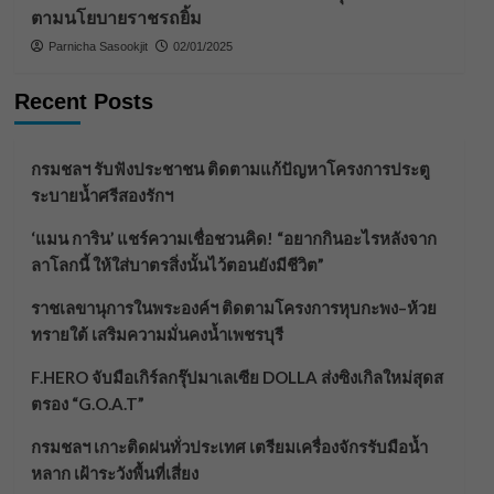
ตามนโยบายราชรถยิ้ม
Parnicha Sasookjit
02/01/2025
Recent Posts
กรมชลฯ รับฟังประชาชน ติดตามแก้ปัญหาโครงการประตู
ระบายน้ำศรีสองรักฯ
‘แมน การิน’ แชร์ความเชื่อชวนคิด! “อยากกินอะไรหลังจาก
ลาโลกนี้ ให้ใส่บาตรสิ่งนั้นไว้ตอนยังมีชีวิต”
ราชเลขานุการในพระองค์ฯ ติดตามโครงการหุบกะพง–ห้วย
ทรายใต้ เสริมความมั่นคงน้ำเพชรบุรี
F.HERO จับมือเกิร์ลกรุ๊ปมาเลเซีย DOLLA ส่งซิงเกิลใหม่สุดส
ตรอง “G.O.A.T”
กรมชลฯ เกาะติดฝนทั่วประเทศ เตรียมเครื่องจักรรับมือน้ำ
หลาก เฝ้าระวังพื้นที่เสี่ยง