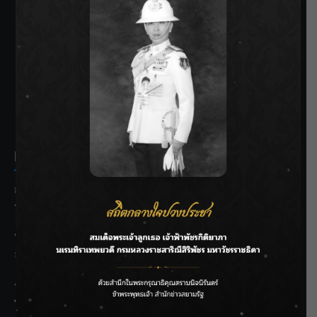
SIAMRATH VARIETY
THE BEST ENTERTAINMENT
Recent Posts
กรมชลฯ รับฟังประชาชน ติดตามแก้ปัญหาโครงการประตู
ระบายน้ำศรีสองรักฯ
‘แมน การิน’ แชร์ความเชื่อชวนคิด! “อยากกินอะไรหลังจาก
ลาโลกนี้ ให้ใส่บาตรสิ่งนั้นไว้ตอนยังมีชีวิต”
ราชเลขานุการในพระองค์ฯ ติดตามโครงการหุบกะพง–ห้วย
ทรายใต้ เสริมความมั่นคงน้ำเพชรบุรี