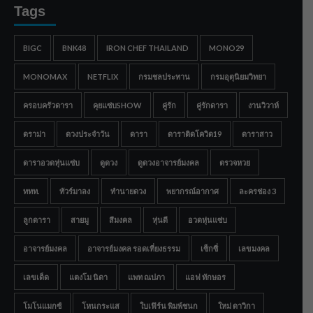
Tags
BIGC
BNK48
IRON CHEF THAILAND
MONO29
MONOMAX
NETFLIX
กรมชลประทาน
กรมอุตุนิยมวิทยา
ครอบครัวดารา
คุยแซ่บSHOW
คู่รัก
คู่รักดารา
งานวิวาห์
ดราม่า
ดวงประจำวัน
ดารา
ดาราติดโควิด19
ดาราสาว
ดาราอวดหุ่นแซ่บ
ดูดวง
ดูดวงอาจารย์มงคล
ตรวจหวย
ททท.
ทัวร์มาลง
ทำนายดวง
พยากรณ์อากาศ
ละครช่อง 3
ลูกดารา
สายมู
สีมงคล
หุ่นดี
อวดหุ่นแซ่บ
อาจารย์มงคล
อาจารย์มงคล รอดเที่ยงธรรม
เซ็กซี่
เลขมงคล
เลขเด็ด
แตงโม นิดา
แพท ณปภา
แอฟ ทักษอร
โมโนแมกซ์
โหนกระแส
ใบเฟิร์น พิมพ์ชนก
ใหม่ ดาวิกา