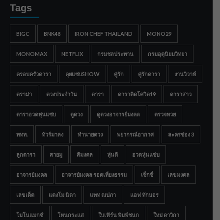
Tags
BIGC
BNK48
IRON CHEF THAILAND
MONO29
MONOMAX
NETFLIX
กรมชลประทาน
กรมอุตุนิยมวิทยา
ครอบครัวดารา
คุยแซ่บSHOW
คู่รัก
คู่รักดารา
งานวิวาห์
ดราม่า
ดวงประจำวัน
ดารา
ดาราติดโควิด19
ดาราสาว
ดาราอวดหุ่นแซ่บ
ดูดวง
ดูดวงอาจารย์มงคล
ตรวจหวย
ททท.
ทัวร์มาลง
ทำนายดวง
พยากรณ์อากาศ
ละครช่อง 3
ลูกดารา
สายมู
สีมงคล
หุ่นดี
อวดหุ่นแซ่บ
อาจารย์มงคล
อาจารย์มงคล รอดเที่ยงธรรม
เซ็กซี่
เลขมงคล
เลขเด็ด
แตงโม นิดา
แพท ณปภา
แอฟ ทักษอร
โมโนแมกซ์
โหนกระแส
ใบเฟิร์น พิมพ์ชนก
ใหม่ ดาวิกา