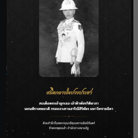
SIAMRATH VARIETY
THE BEST ENTERTAINMENT
Recent Posts
กรมชลฯ รับฟังประชาชน ติดตามแก้ปัญหาโครงการประตู
ระบายน้ำศรีสองรักฯ
‘แมน การิน’ แชร์ความเชื่อชวนคิด! “อยากกินอะไรหลังจาก
ลาโลกนี้ ให้ใส่บาตรสิ่งนั้นไว้ตอนยังมีชีวิต”
ราชเลขานุการในพระองค์ฯ ติดตามโครงการหุบกะพง–ห้วย
ทรายใต้ เสริมความมั่นคงน้ำเพชรบุรี