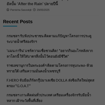
อัลบั้ม ‘After the Rain’ ปลายปีนี้
Parnicha Sasookjit
29/05/2025
Recent Posts
กรมชลฯ รับฟังประชาชน ติดตามแก้ปัญหาโครงการประตู
ระบายน้ำศรีสองรักฯ
‘แมน การิน’ แชร์ความเชื่อชวนคิด! “อยากกินอะไรหลังจาก
ลาโลกนี้ ให้ใส่บาตรสิ่งนั้นไว้ตอนยังมีชีวิต”
ราชเลขานุการในพระองค์ฯ ติดตามโครงการหุบกะพง–ห้วย
ทรายใต้ เสริมความมั่นคงน้ำเพชรบุรี
F.HERO จับมือเกิร์ลกรุ๊ปมาเลเซีย DOLLA ส่งซิงเกิลใหม่สุดส
ตรอง “G.O.A.T”
กรมชลฯ เกาะติดฝนทั่วประเทศ เตรียมเครื่องจักรรับมือน้ำ
หลาก เฝ้าระวังพื้นที่เสี่ยง