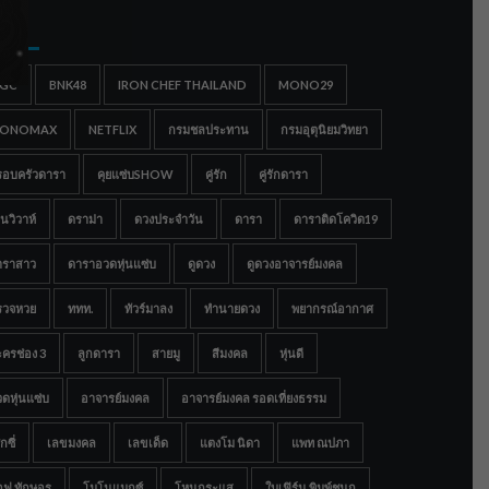
gs
IGC
BNK48
IRON CHEF THAILAND
MONO29
ONOMAX
NETFLIX
กรมชลประทาน
กรมอุตุนิยมวิทยา
รอบครัวดารา
คุยแซ่บSHOW
คู่รัก
คู่รักดารา
นวิวาห์
ดราม่า
ดวงประจำวัน
ดารา
ดาราติดโควิด19
าราสาว
ดาราอวดหุ่นแซ่บ
ดูดวง
ดูดวงอาจารย์มงคล
รวจหวย
ททท.
ทัวร์มาลง
ทำนายดวง
พยากรณ์อากาศ
ครช่อง 3
ลูกดารา
สายมู
สีมงคล
หุ่นดี
ดหุ่นแซ่บ
อาจารย์มงคล
อาจารย์มงคล รอดเที่ยงธรรม
กซี่
เลขมงคล
เลขเด็ด
แตงโม นิดา
แพท ณปภา
อฟ ทักษอร
โมโนแมกซ์
โหนกระแส
ใบเฟิร์น พิมพ์ชนก