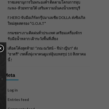
ราชเลขานุการในพระองค์ฯ ติดตามโครงการหุบ
กะพง–ห้วยทรายใต้ เสริมความมั่นคงน้ำเพชรบุรี
F.HERO จับมือเกิร์ลกรุ๊ปมาเลเซีย DOLLA ส่งซิงเกิล
ใหม่สุดสตรอง “G.O.A.T”
กรมชลฯ เกาะติดฝนทั่วประเทศ เตรียมเครื่องจักร
รับมือน้ำหลาก เฝ้าระวังพื้นที่เสี่ยง
×
เดือดโค้งสุดท้าย! “ภณ ณวัสน์ – จีน่า ญีนา” ส่ง
“ธาตรี” เรตติ้งพุ่ง พาคนดูแห่ลุ้นบทสรุป 10 สิงหาคม
นี้ !
Meta
Log in
Entries feed