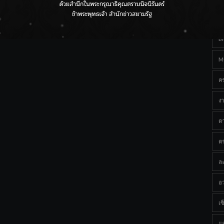
Ta
กรมชลฯ เกาะติดฝนทั่วประเทศ เตรียมเครื่องจักรรับมือน้ำ
หลาก เฝ้าระวังพื้นที่เสี่ยง
B
M
ค
งา
ด
ต
ละ
อว
เซ็
แ