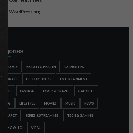
Comments feed
WordPress.org
tegories
STROLOGY
BEAUTY & HEALTH
CELEBRITIES
ORPORATE
EDITOR'S PICKS
ENTERTAINMENT
SPORTS
FASHION
FOOD & TRAVEL
GADGETS
AMING
LIFESTYLE
MOVIES
MUSIC
NEWS
ED CARPET
SERIES & STREAMING
TECH & GAMING
IPS & HOW-TO
VIRAL