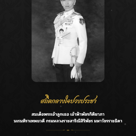
Recent Posts
Ca
กรมชลฯ รับฟังประชาชน ติดตามแก้ปัญหาโครงการประตู
A
ระบายน้ำศรีสองรักฯ
C
‘แมน การิน’ แชร์ความเชื่อชวนคิด! “อยากกินอะไรหลังจาก
E
ลาโลกนี้ ให้ใส่บาตรสิ่งนั้นไว้ตอนยังมีชีวิต”
G
ราชเลขานุการในพระองค์ฯ ติดตามโครงการหุบกะพง–ห้วย
ทรายใต้ เสริมความมั่นคงน้ำเพชรบุรี
R
F.HERO จับมือเกิร์ลกรุ๊ปมาเลเซีย DOLLA ส่งซิงเกิลใหม่สุดส
T
ตรอง “G.O.A.T”