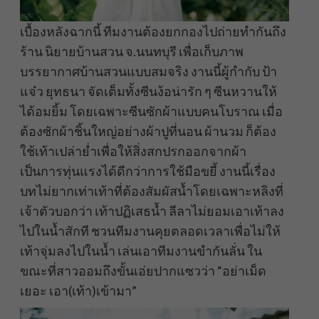
เบื้องหลังฉากนี้ ทีมงานต้องยกกองไปถ่ายทำกันถึง
ร้าน นิยายบ้านสวน จ.นนทบุรี เพื่อเก็บภาพ
บรรยากาศบ้านสวนแบบสมจริง งานนี้ผู้กำกับ ป้า
แจ๋ว ยุทธนา จัดเต็มทั้งซีนง้อน่ารัก ๆ ซีนหวานให้
ได้อมยิ้ม โดยเฉพาะซีนซักผ้าแบบคนโบราณ เมื่อ
ต้องซักผ้าชิ้นใหญ่อย่างผ้าปูที่นอน ผ้านวม ก็ต้อง
ใช้เท้าเปล่าย่ำเพื่อให้สิ่งสกปรกออกจากผ้า
เป็นการทุ่นแรงได้ดีกว่าการใช้มือขยี้ งานนี้เรื่อง
บทไม่ยากเท่าเท้าที่ต้องสัมผัสน้ำโดยเฉพาะหลิงที่
เจ้าตัวบอกว่า เท้าปฏิเสธน้ำ ลีลาไม่ยอมเอาเท้าลง
ไปในน้ำสักที ชวนทีมงานคุยตลอดเวลาเพื่อไม่ให้
เท้าจุ่มลงไปในน้ำ เล่นเอาทีมงานขำกันลั่น ใน
ขณะที่สาวออมถึงขั้นเอ่ยปากแซวว่า “อย่าเม็ด
เยอะ เอา(เท้า)เข้ามา”