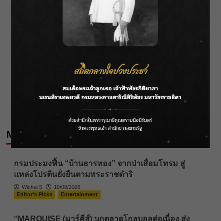
Post
Previous:
“เมเบิ้ล–แป้งจี่” ร่ายมนตร์ความสุขใน BLEJIE 1st
navigation
Fanmeet in Thailand : Love is Magicแฟนคลับฟินหนัก
พร้อมเสิร์ฟโมเมนต์หวานจัดเต็ม!!
Next:
“ลูกเกด-ไอซ์-นัท นิสามณี-รัศมีแข” เปิดศึกท้าชน กลาง
รายการ“SURGERY WARS สงครามแห่งความงาม”
More Stories
Editor's Picks
News
กรมประมงฟื้น “บ้านธารทอง” จากป่าเสื่อมโทรม สู่
แหล่งโปรตีนยั่งยืนตามพระราชดำริ
Wichai S
10/08/2026
Editor's Picks
Entertainment
“MARQUISE (มาร์คีส์) บุกตลาดโกลบอลต่อเนื่อง ส่ง