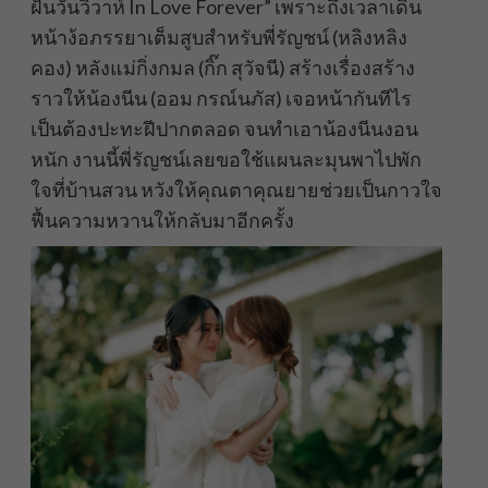
ฝันวันวิวาห์ In Love Forever” เพราะถึงเวลาเดิน
หน้าง้อภรรยาเต็มสูบสำหรับพี่รัญชน์ (หลิงหลิง
คอง) หลังแม่กิ่งกมล (กิ๊ก สุวัจนี) สร้างเรื่องสร้าง
ราวให้น้องนีน (ออม กรณ์นภัส) เจอหน้ากันทีไร
เป็นต้องปะทะฝีปากตลอด จนทำเอาน้องนีนงอน
หนัก งานนี้พี่รัญชน์เลยขอใช้แผนละมุนพาไปพัก
ใจที่บ้านสวน หวังให้คุณตาคุณยายช่วยเป็นกาวใจ
ฟื้นความหวานให้กลับมาอีกครั้ง