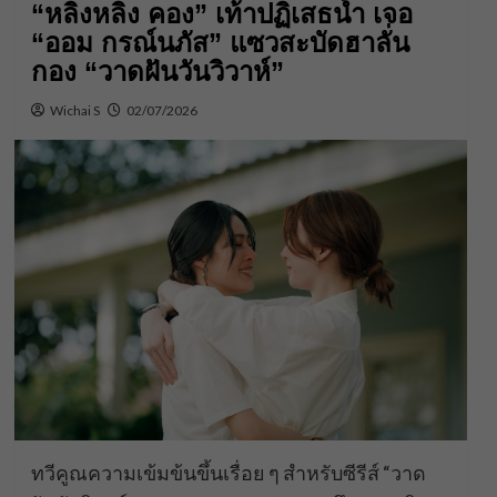
“หลิงหลิง คอง” เท้าปฏิเสธน้ำ เจอ
“ออม กรณ์นภัส” แซวสะบัดฮาลั่น
กอง “วาดฝันวันวิวาห์”
Wichai S
02/07/2026
ทวีคูณความเข้มข้นขึ้นเรื่อย ๆ สำหรับซีรีส์ “วาด