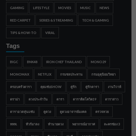
GAMING
LIFESTYLE
MOVIES
MUSIC
NEWS
RED CARPET
SERIES & STREAMING
TECH & GAMING
TIPS & HOW-TO
VIRAL
Tags
BIGC
BNK48
IRON CHEF THAILAND
MONO29
MONOMAX
NETFLIX
กรมชลประทาน
กรมอุตุนิยมวิทยา
ครอบครัวดารา
คุยแซ่บSHOW
คู่รัก
คู่รักดารา
งานวิวาห์
ดราม่า
ดวงประจำวัน
ดารา
ดาราติดโควิด19
ดาราสาว
ดาราอวดหุ่นแซ่บ
ดูดวง
ดูดวงอาจารย์มงคล
ตรวจหวย
ททท.
ทัวร์มาลง
ทำนายดวง
พยากรณ์อากาศ
ละครช่อง 3