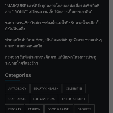
“MARQUISE (มาร์คีส์) บุกตลาดโกลบอลต่อเนื่อง ส่งซิงเกิลที่
สอง “IRONIC” เปลี่ยนความเจ็บให้กลายเป็นการเอาคืน”
ชลประทานเชียงใหม่เร่งพร่องน้ำแม่น้ำปิง รับมวลน้ำเหนือ ย้ำ
ยังไม่ล้นตลิ่ง
ฟาดลุคใหม่! “แบม พิชญานิน” แดนซ์สับทุกจังหวะ ชวนแฟนๆ
แกะท่า #นอกจอนอกใจ
กรมชลฯ รับฟังประชาชน ติดตามแก้ปัญหาโครงการประตู
ระบายน้ำศรีสองรักฯ
Categories
ASTROLOGY
BEAUTY & HEALTH
CELEBRITIES
CORPORATE
EDITOR'S PICKS
ENTERTAINMENT
ESPORTS
FASHION
FOOD & TRAVEL
GADGETS