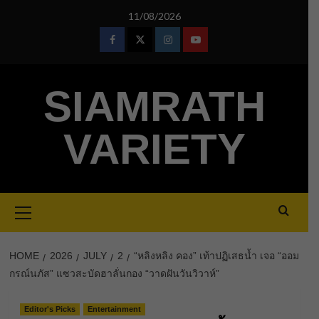
Skip
11/08/2026
to
content
Facebook
Twitter
Instagram
Youtube
SIAMRATH
VARIETY
Primary
Menu
HOME
2026
JULY
2
“หลิงหลิง คอง” เท้าปฏิเสธน้ำ เจอ “ออม
กรณ์นภัส” แซวสะบัดฮาลั่นกอง “วาดฝันวันวิวาห์”
Editor's Picks
Entertainment