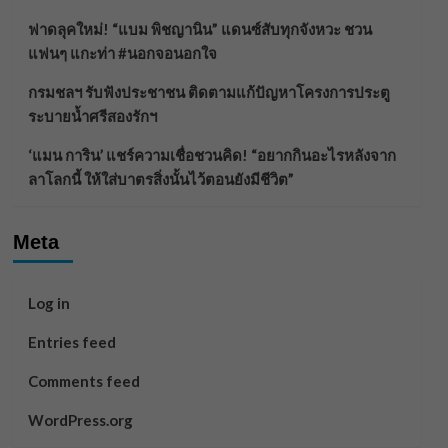
ฟาดลุคใหม่! “แบม พิชญานิน” แดนซ์สับทุกจังหวะ ชวน
แฟนๆ แกะท่า #นอกจอนอกใจ
กรมชลฯ รับฟังประชาชน ติดตามแก้ปัญหาโครงการประตู
ระบายน้ำศรีสองรักฯ
‘แมน การิน’ แชร์ความเชื่อชวนคิด! “อยากกินอะไรหลังจาก
ลาโลกนี้ ให้ใส่บาตรสิ่งนั้นไว้ตอนยังมีชีวิต”
Meta
Log in
Entries feed
Comments feed
WordPress.org