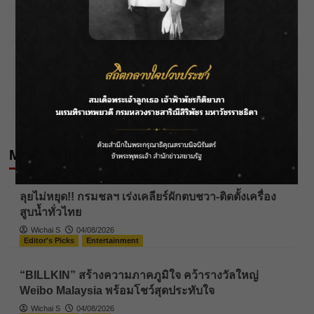
จากสายพระเนตรสู่ความยั่งยืน: ศูนย์เรียนรู้เศรษฐกิจพอ
navigation
เพียง 908 โมเดลความสำเร็จเกษตรผสมผสาน เปลี่ยน
ชีวิตชุมชนอีสาน
Next:
124 ปี กรมชลฯ ชู “FRIENDS OF WATER” สร้างความ
มั่นคงด้านน้ำสู่อนาคตยั่งยืน
More Stories
Editor's Picks
News
ลุยไม่หยุด!! กรมชลฯ เร่งเคลียร์ผักตบชวา-ติดตั้งเครื่อง
สูบน้ำทั่วไทย
Wichai S
04/08/2026
Editor's Picks
Entertainment
“BILLKIN” สร้างความภาคภูมิใจ คว้ารางวัลใหญ่
Weibo Malaysia พร้อมโชว์สุดประทับใจ
Wichai S
04/08/2026