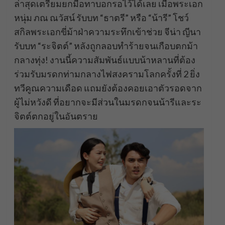
ล่าสุดเตรียมยกมือทาบอกรอไว้ได้เลย เมื่อพระเอก
หนุ่ม ภณ ณวัสน์ รับบท “ธาตรี” หรือ “น้ารี” โชว์
สกิลพระเอกขี่ม้าฝ่าความระทึกเข้าช่วย จีน่า ญีนา
รับบท “ระจิตต์” หลังถูกลอบทำร้ายจนเกือบตกม้า
กลางทุ่ง! งานนี้ความสัมพันธ์แบบน้าหลานที่ต้อง
ร่วมรับมรดกท่ามกลางไฟสงครามโลกครั้งที่ 2 ยิ่ง
ทวีคูณความเดือด แถมยังต้องคอยเอาตัวรอดจาก
ผู้ไม่หวังดี ที่อยากจะมีส่วนในมรดกจนน้ารีและระ
จิตต์ตกอยู่ในอันตราย