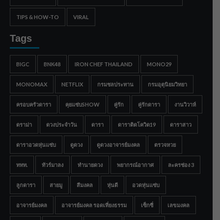
TIPS & HOW-TO
VIRAL
Tags
BIGC
BNK48
IRON CHEF THAILAND
MONO29
MONOMAX
NETFLIX
กรมชลประทาน
กรมอุตุนิยมวิทยา
ครอบครัวดารา
คุยแซ่บSHOW
คู่รัก
คู่รักดารา
งานวิวาห์
ดราม่า
ดวงประจำวัน
ดารา
ดาราติดโควิด19
ดาราสาว
ดาราอวดหุ่นแซ่บ
ดูดวง
ดูดวงอาจารย์มงคล
ตรวจหวย
ททท.
ทัวร์มาลง
ทำนายดวง
พยากรณ์อากาศ
ละครช่อง 3
ลูกดารา
สายมู
สีมงคล
หุ่นดี
อวดหุ่นแซ่บ
อาจารย์มงคล
อาจารย์มงคล รอดเที่ยงธรรม
เซ็กซี่
เลขมงคล