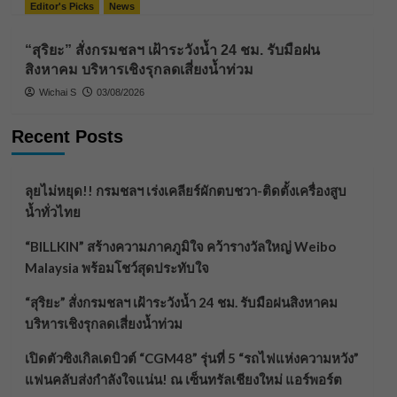
Editor's Picks
News
“สุริยะ” สั่งกรมชลฯ เฝ้าระวังน้ำ 24 ชม. รับมือฝน
สิงหาคม บริหารเชิงรุกลดเสี่ยงน้ำท่วม
Wichai S
03/08/2026
Recent Posts
ลุยไม่หยุด!! กรมชลฯ เร่งเคลียร์ผักตบชวา-ติดตั้งเครื่องสูบ
น้ำทั่วไทย
“BILLKIN” สร้างความภาคภูมิใจ คว้ารางวัลใหญ่ Weibo
Malaysia พร้อมโชว์สุดประทับใจ
“สุริยะ” สั่งกรมชลฯ เฝ้าระวังน้ำ 24 ชม. รับมือฝนสิงหาคม
บริหารเชิงรุกลดเสี่ยงน้ำท่วม
เปิดตัวซิงเกิลเดบิวต์ “CGM48” รุ่นที่ 5 “รถไฟแห่งความหวัง”
แฟนคลับส่งกำลังใจแน่น! ณ เซ็นทรัลเชียงใหม่ แอร์พอร์ต