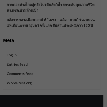
จากดอยห่างไกลสู่คลังโปรตีนสัตว์น้ำ ยกระดับคุณภาพชีวิต
นร.ตชด.บ้านห้วยเป้า
อลังการกลางเมืองดอกบัว! “เพชร – แอ้ม – แบม” ร่วมขบวน
แห่เทียนพรรษาอุบลฯ ครั้งแรก สืบสานประเพณีกว่า 120 ปี
Meta
Log in
Entries feed
Comments feed
WordPress.org