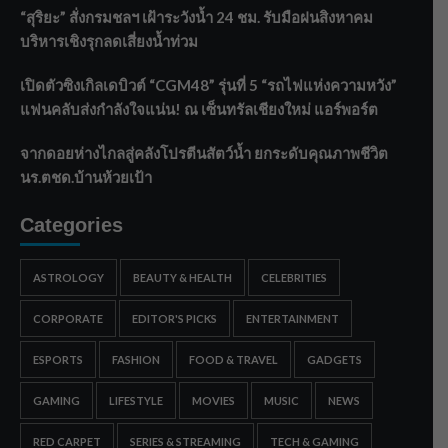
“สุริยะ” สั่งกรมชลฯ เฝ้าระวังน้ำ 24 ชม. รับมือฝนสิงหาคม
บริหารเชิงรุกลดเสี่ยงน้ำท่วม
เปิดตัวซิงเกิลเดบิวต์ “CGM48” รุ่นที่ 5 “รถไฟแห่งความหวัง”
แฟนคลับส่งกำลังใจแน่น! ณ เซ็นทรัลเชียงใหม่ แอร์พอร์ต
จากดอยห่างไกลสู่คลังโปรตีนสัตว์น้ำ ยกระดับคุณภาพชีวิต
นร.ตชด.บ้านห้วยเป้า
Categories
ASTROLOGY
BEAUTY & HEALTH
CELEBRITIES
CORPORATE
EDITOR'S PICKS
ENTERTAINMENT
ESPORTS
FASHION
FOOD & TRAVEL
GADGETS
GAMING
LIFESTYLE
MOVIES
MUSIC
NEWS
RED CARPET
SERIES & STREAMING
TECH & GAMING