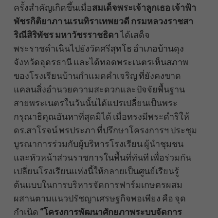
ครั้งสำคัญเกิดขึ้นเมื่อ
สมเด็จพระเจ้าลูกเธอ เจ้าฟ้า
พัชรกิติยาภา นเรนทิราเทพยวดี กรมหลวงราชสา
ริณีสิริพัชร มหาวัชรราชธิดา
ได้เสด็จ
พระราชดำเนินไปยังวัดศรีสุทโธ อำเภอบ้านดุง
จังหวัดอุดรธานี และได้ทอดพระเนตรเห็นสภาพ
ของโรงเรียนบ้านกำแมดคำเจริญ ที่ยังคงขาด
แคลนสิ่งอำนวยความสะดวกและปัจจัยพื้นฐาน
สายพระเนตรในวันนั้นได้แปรเปลี่ยนเป็นพระ
กรุณาธิคุณอันหาที่สุดมิได้ เมื่อทรงมีพระดำริให้
ดร.สาโรจน์ พรประภา ที่ปรึกษาโครงการฯ ประชุม
บูรณาการร่วมกับผู้บริหารโรงเรียน ผู้นำชุมชน
และหัวหน้าส่วนราชการในพื้นที่ทันที เพื่อร่วมกัน
เปลี่ยนโรงเรียนแห่งนี้ให้กลายเป็นศูนย์เรียนรู้
ต้นแบบในการบริหารจัดการฟาร์มเกษตรผสม
ผสานตามแนวปรัชญาเศรษฐกิจพอเพียง คือ จุด
กำเนิด
“โครงการพัฒนาศักยภาพระบบจัดการ