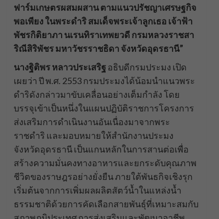
ฟาร์มเกษตรผสมผสาน ตามแนวปรัชญาเศรษฐกิจ
พอเพียง ในพระดำริ สมเด็จพระเจ้าลูกเธอ เจ้าฟ้า
พัชรกิติยาภา นเรนทิราเทพยวดี กรมหลวงราชสา
ริณีสิริพัชร มหาวัชรราชธิดา จังหวัดอุดรธานี”
นางฐิติพร หลาวประเสริฐ
อธิบดีกรมประมง เปิด
เผยว่า ปี พ.ศ. 2553 กรมประมงได้น้อมนำแนวพระ
ดำริดังกล่าวมาขับเคลื่อนอย่างเต็มกำลัง โดย
บรรจุเข้าเป็นหนึ่งในแผนปฏิบัติราชการโครงการ
ส่งเสริมการดำเนินงานอันเนื่องมาจากพระ
ราชดำริ และมอบหมายให้สำนักงานประมง
จังหวัดอุดรธานี เป็นแกนหลักในการสานต่อเพื่อ
สร้างความมั่นคงทางอาหารและยกระดับคุณภาพ
ชีวิตของราษฎรอย่างยั่งยืน ภายใต้พันธกิจเชิงรุก
เริ่มต้นจากการเพิ่มผลผลิตสัตว์น้ำในแหล่งน้ำ
ธรรมชาติด้วยการคัดเลือกสายพันธุ์ที่เหมาะสมกับ
สภาพภูมิประเทศ การส่งเสริมและพัฒนาอาชีพ