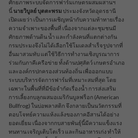
ศักยภาพระบบจัดการฟาร์มเกษตรผสมผสานฯ
นี้
นายวิบูลย์ บุตตะพรม
ประมงจังหวัดอุดรธานี
เปิดเผยว่า เป็นการเผชิญหน้ากับความท้าทายเรื่อง
ความจำเพาะของพื้นที่ เนื่องจากแต่ละชุมชนมี
ศักยภาพด้านดิน น้ำ และกำลังคนที่แตกต่างกัน
กรมประมงจึงไม่ได้เลือกใช้โมเดลสำเร็จรูปจากที่
อื่นมาสวมทับ แต่ใช้วิธีการทำงานเชิงบูรณาการ
ร่วมกับภาคีเครือข่าย ทั้งด้านปศุสัตว์ เกษตรอำเภอ
และองค์กรปกครองส่วนท้องถิ่น เพื่อออกแบบ
ระบบบริหารจัดการฟาร์มที่เหมาะสมที่สุด โดย
เฉพาะในพื้นที่ที่มีข้อจำกัดเรื่องน้ำ การส่งเสริม
การเลี้ยงกบลูกผสมอเมริกันบูลฟร็อก (American
Bullfrog) ในบ่อพลาสติก จึงกลายเป็นนวัตกรรมที่
ตอบโจทย์ความแห้งแล้งของภาคอีสานได้อย่าง
ยอดเยี่ยม เนื่องจากกบสายพันธุ์นี้มีความแข็งแรง
ทนทาน เจริญเติบโตเร็ว และกินอาหารเก่ง ทำให้