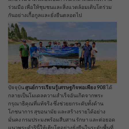
ร่วมมือ เพื่อให้ชุมชนและสิ่งแวดล้อมเติบโตร่วม
กันอย่างเกื้อกูลและยั่งยืนตลอดไป
ปัจจุบัน
ศูนย์การเรียนรู้เศรษฐกิจพอเพียง 908
ได้
กลายเป็นโมเดลความสำเร็จอันเกิดจากพระ
กรุณาธิคุณที่แท้จริง ซึ่งช่วยยกระดับทั้งด้าน
โภชนาการ สุขอนามัย และสร้างรายได้อย่าง
มั่นคง กรมประมงพร้อมสืบสาน รักษา และต่อยอด
แนวพระดำรินี้ให้เติบโตอย่างยั่งยืนในระดับพื้นที่