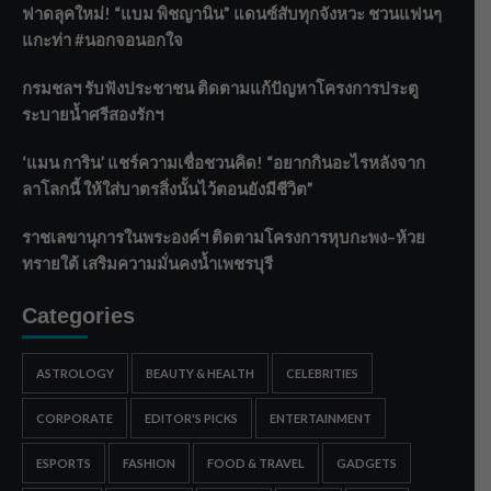
ฟาดลุคใหม่! “แบม พิชญานิน” แดนซ์สับทุกจังหวะ ชวนแฟนๆ
แกะท่า #นอกจอนอกใจ
กรมชลฯ รับฟังประชาชน ติดตามแก้ปัญหาโครงการประตู
ระบายน้ำศรีสองรักฯ
‘แมน การิน’ แชร์ความเชื่อชวนคิด! “อยากกินอะไรหลังจาก
ลาโลกนี้ ให้ใส่บาตรสิ่งนั้นไว้ตอนยังมีชีวิต”
ราชเลขานุการในพระองค์ฯ ติดตามโครงการหุบกะพง–ห้วย
ทรายใต้ เสริมความมั่นคงน้ำเพชรบุรี
Categories
ASTROLOGY
BEAUTY & HEALTH
CELEBRITIES
CORPORATE
EDITOR'S PICKS
ENTERTAINMENT
ESPORTS
FASHION
FOOD & TRAVEL
GADGETS