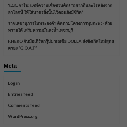
‘แมน การิน’ แชร์ความเชื่อชวนคิด! “อยากกินอะไรหลังจาก
ลาโลกนี้ ให้ใส่บาตรสิ่งนั้นไว้ตอนยังมีชีวิต”
ราชเลขานุการในพระองค์ฯ ติดตามโครงการหุบกะพง–ห้วย
ทรายใต้ เสริมความมั่นคงน้ำเพชรบุรี
F.HERO จับมือเกิร์ลกรุ๊ปมาเลเซีย DOLLA ส่งซิงเกิลใหม่สุดส
ตรอง “G.O.A.T”
Meta
Log in
Entries feed
Comments feed
WordPress.org