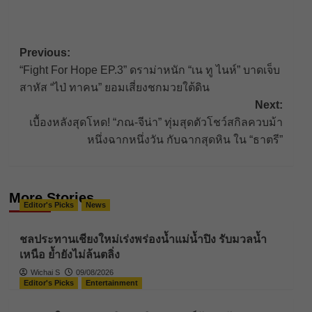
Post
Previous:
“Fight For Hope EP.3” ดราม่าหนัก “เน ทู ไนห์” บาดเจ็บ
navigation
สาหัส “ไป่ ทาคน” ยอมเสี่ยงชกมวยใต้ดิน
Next:
เบื้องหลังสุดโหด! “ภณ-จีน่า” ทุ่มสุดตัวโชว์สกิลควบม้า
หนึ่งฉากหนึ่งวัน กับฉากสุดหิน ใน “ธาตรี”
More Stories
Editor's Picks
News
ชลประทานเชียงใหม่เร่งพร่องน้ำแม่น้ำปิง รับมวลน้ำ
เหนือ ย้ำยังไม่ล้นตลิ่ง
Wichai S
09/08/2026
Editor's Picks
Entertainment