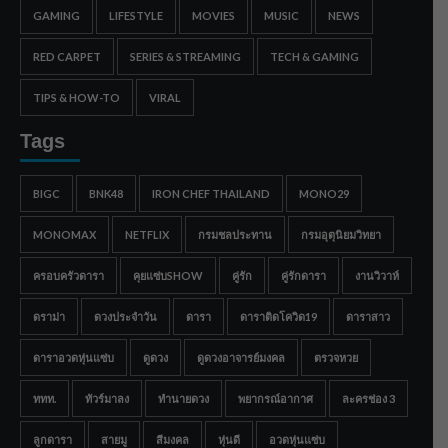
GAMING
LIFESTYLE
MOVIES
MUSIC
NEWS
RED CARPET
SERIES & STREAMING
TECH & GAMING
TIPS & HOW-TO
VIRAL
Tags
BIGC
BNK48
IRON CHEF THAILAND
MONO29
MONOMAX
NETFLIX
กรมชลประทาน
กรมอุตุนิยมวิทยา
ครอบครัวดารา
คุยแซ่บSHOW
คู่รัก
คู่รักดารา
งานวิวาห์
ดราม่า
ดวงประจำวัน
ดารา
ดาราติดโควิด19
ดาราสาว
ดาราอวดหุ่นแซ่บ
ดูดวง
ดูดวงอาจารย์มงคล
ตรวจหวย
ททท.
ทัวร์มาลง
ทำนายดวง
พยากรณ์อากาศ
ละครช่อง 3
ลูกดารา
สายมู
สีมงคล
หุ่นดี
อวดหุ่นแซ่บ