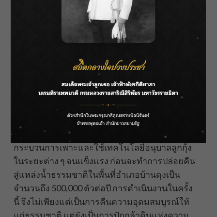
นอกเหนือจากการสร้างความเข้มแข็งทาง
เศรษฐกิจในครัวเรือนแล้ว โครงการฯ ยังให้ความ
สำคัญกับการฟื้นฟูและอนุรักษ์
ทรัพยากรธรรมชาติในแหล่งน้ำสาธารณะอย่าง
ยั่งยืน โดยร่วมมือกับศูนย์วิจัยและพัฒนาการเพาะ
เลี้ยงสัตว์น้ำจืดอุดรธานี ในการคัดเลือกพ่อแม่
พันธุ์กุ้งก้ามกรามที่มีความสมบูรณ์ มาผ่าน
กระบวนการเพาะและใช้เทคโนโลยีอนุบาลลูกกุ้ง
ในระยะต่าง ๆ จนแข็งแรง ก่อนจะทำการปล่อยคืน
สู่แหล่งน้ำธรรมชาติในพื้นที่อำเภอบ้านดุงเป็น
จำนวนถึง 500,000 ตัวต่อปี การดำเนินงานในครั้ง
นี้ จึงไม่เพียงแต่เป็นการคืนความอุดมสมบูรณ์ให้
แก่ธรรมชาติ แต่ยังเป็นการปักกล้าดินแห่งความ