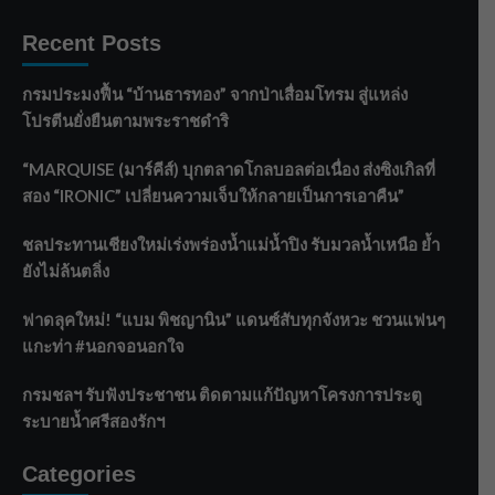
Recent Posts
กรมประมงฟื้น “บ้านธารทอง” จากป่าเสื่อมโทรม สู่แหล่ง
โปรตีนยั่งยืนตามพระราชดำริ
“MARQUISE (มาร์คีส์) บุกตลาดโกลบอลต่อเนื่อง ส่งซิงเกิลที่
สอง “IRONIC” เปลี่ยนความเจ็บให้กลายเป็นการเอาคืน”
ชลประทานเชียงใหม่เร่งพร่องน้ำแม่น้ำปิง รับมวลน้ำเหนือ ย้ำ
ยังไม่ล้นตลิ่ง
ฟาดลุคใหม่! “แบม พิชญานิน” แดนซ์สับทุกจังหวะ ชวนแฟนๆ
แกะท่า #นอกจอนอกใจ
กรมชลฯ รับฟังประชาชน ติดตามแก้ปัญหาโครงการประตู
ระบายน้ำศรีสองรักฯ
Categories