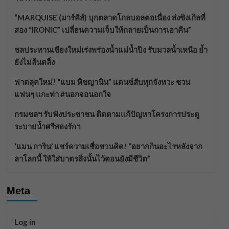
“MARQUISE (มาร์คีส์) บุกตลาดโกลบอลต่อเนื่อง ส่งซิงเกิลที่
สอง “IRONIC” เปลี่ยนความเจ็บให้กลายเป็นการเอาคืน”
ชลประทานเชียงใหม่เร่งพร่องน้ำแม่น้ำปิง รับมวลน้ำเหนือ ย้ำ
ยังไม่ล้นตลิ่ง
ฟาดลุคใหม่! “แบม พิชญานิน” แดนซ์สับทุกจังหวะ ชวน
แฟนๆ แกะท่า #นอกจอนอกใจ
กรมชลฯ รับฟังประชาชน ติดตามแก้ปัญหาโครงการประตู
ระบายน้ำศรีสองรักฯ
‘แมน การิน’ แชร์ความเชื่อชวนคิด! “อยากกินอะไรหลังจาก
ลาโลกนี้ ให้ใส่บาตรสิ่งนั้นไว้ตอนยังมีชีวิต”
Meta
Log in