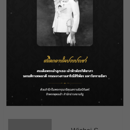
ติดตามชมละคร “เพลงรักพยัคฆ์ร้าย” ได้ทุกวัน
จันทร์-ศุกร์ เวลา 19.00 น. ทาง ช่อง 7HD ดูทีวีกด
35 และติดตามข่าวสารความเคลื่อนไหวต่าง ๆ ได้
ทาง Facebook, IG, X, TikTok, YouTube : Ch7HD
About Author