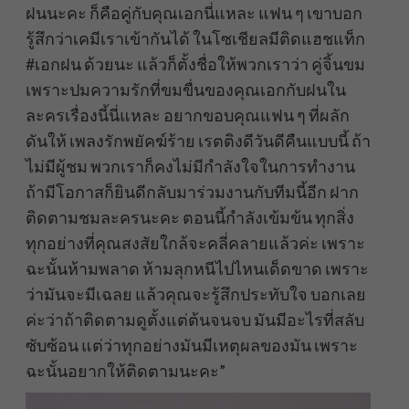
ฝนนะคะ ก็คือคู่กับคุณเอกนี่แหละ แฟน ๆ เขาบอก
รู้สึกว่าเคมีเราเข้ากันได้ ในโซเชียลมีติดแฮชแท็ก
#เอกฝน ด้วยนะ แล้วก็ตั้งชื่อให้พวกเราว่า คู่จิ้นขม
เพราะปมความรักที่ขมขื่นของคุณเอกกับฝนใน
ละครเรื่องนี้นี่แหละ อยากขอบคุณแฟน ๆ ที่ผลัก
ดันให้ เพลงรักพยัคฆ์ร้าย เรตติงดีวันดีคืนแบบนี้ ถ้า
ไม่มีผู้ชม พวกเราก็คงไม่มีกำลังใจในการทำงาน
ถ้ามีโอกาสก็ยินดีกลับมาร่วมงานกับทีมนี้อีก ฝาก
ติดตามชมละครนะคะ ตอนนี้กำลังเข้มข้น ทุกสิ่ง
ทุกอย่างที่คุณสงสัยใกล้จะคลี่คลายแล้วค่ะ เพราะ
ฉะนั้นห้ามพลาด ห้ามลุกหนีไปไหนเด็ดขาด เพราะ
ว่ามันจะมีเฉลย แล้วคุณจะรู้สึกประทับใจ บอกเลย
ค่ะว่าถ้าติดตามดูตั้งแต่ต้นจนจบ มันมีอะไรที่สลับ
ซับซ้อน แต่ว่าทุกอย่างมันมีเหตุผลของมัน เพราะ
ฉะนั้นอยากให้ติดตามนะคะ”