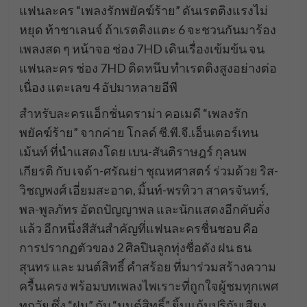
แฟนละคร “เพลงรักพยัคฆ์ร้าย” ดันเรตติงแรงไม่
หยุด ท้าชาเลนจ์ ถ้าเรตติงแตะ 6 จะชวนกันมาร้อง
เพลงสด ๆ หน้าจอ ช่อง 7HD เดินเรื่องเข้มข้น จน
แฟนละคร ช่อง 7HD ติดหนึบ ทำเรตติงสูงอย่างต่อ
เนื่อง แตะเลข 4 อัปมาหลายอีพี
สำหรับละครแอ็กชั่นดราม่า คอเมดี “เพลงรัก
พยัคฆ์ร้าย” จากค่าย โกลด์ ซี.พี.จี.เอ็นเตอร์เทน
เม้นท์ ที่นำแสดงโดย เบน-สันติราษฎร์ กุลนพ
เกียรติ กับ เจด้า-ศรัณย่า ชุณหศาสตร์ ร่วมด้วย ริส-
วิชญพงศ์ เอี่ยมสะอาด, มิ้นท์-พรทิวา สาครจันทร์,
พล-พูลภัทร อัตถปัญญาพล และนักแสดงอีกคับคั่ง
แล้ว อีกหนึ่งสีสันสำคัญที่แฟนละครชื่นชอบ คือ
การปรากฏตัวของ 2 ศิลปินลูกทุ่งชื่อดัง ฝน ธน
สุนทร และ มนต์สิทธิ์ คำสร้อย ที่มาร่วมสร้างความ
ครื้นเครง พร้อมบทเพลงไพเราะที่ถูกใจผู้ชมทุกเพศ
ทุกวัย ซึ่ง “ฝน” กับ “มนต์สิทธิ์” ยิ้มแก้มปริกับเสียง