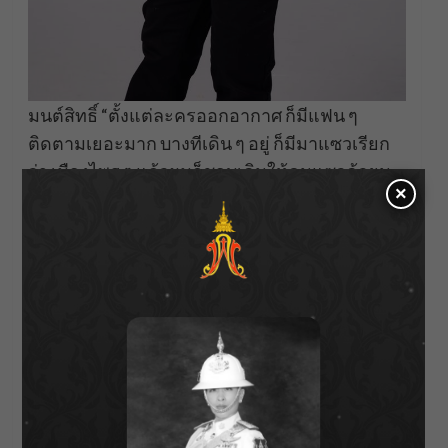
มนต์สิทธิ์ “ตั้งแต่ละครออกอากาศ ก็มีแฟน ๆ
ติดตามเยอะมาก บางทีเดิน ๆ อยู่ ก็มีมาแซวเรียก
ว่า เมืองไพร ๆ แล้วผมก็ชอบเดินให้คนแซวด้วยนะ
×
(หัวเราะ) เช็กเรตติงหน่อย ดีใจมาก ๆ ที่เรตติงดี ก็
ขอให้เรตติงพุ่งขึ้นเรื่อย ๆ ถ้าเรตติงแตะเลข 6 จะ
มาร้องเพลงหน้า ช่อง 7HD สด ๆ ให้แฟน ๆ ฟัง สัก 3
เพลง ฝนเขาก็บอกจะมาร้องเป็นเพื่อนด้วย จริง ๆ ก็
ต้องขอบคุณแฟน ๆ ที่ติดตามชมละคร ขอบคุณนัก
แสดงและทีมงานทุกคนที่ทำให้ละครเรื่องดีออก
มาดี พูดง่าย ๆ ก็คือขอบคุณทุกท่าน ที่พากันดันเรต
ติงให้สูง ฝากติดตามด้วยนะทุกคน เพลงรักพยัคฆ์
ร้าย”