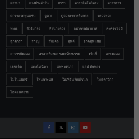
ดราม่า
ดวงประจำวัน
ดารา
ดาราติดโควิด19
ดาราสาว
ดาราอวดหุ่นแซ่บ
ดูดวง
ดูดวงอาจารย์มงคล
ตรวจหวย
ททท.
ทัวร์มาลง
ทำนายดวง
พยากรณ์อากาศ
ละครช่อง 3
ลูกดารา
สายมู
สีมงคล
หุ่นดี
อวดหุ่นแซ่บ
อาจารย์มงคล
อาจารย์มงคล รอดเที่ยงธรรม
เซ็กซี่
เลขมงคล
เลขเด็ด
แตงโม นิดา
แพท ณปภา
แอฟ ทักษอร
โมโนแมกซ์
โหนกระแส
ใบเฟิร์น พิมพ์ชนก
ใหม่ ดาวิกา
ไอคอนสยาม
Facebook
Twitter
Instagram
Youtube