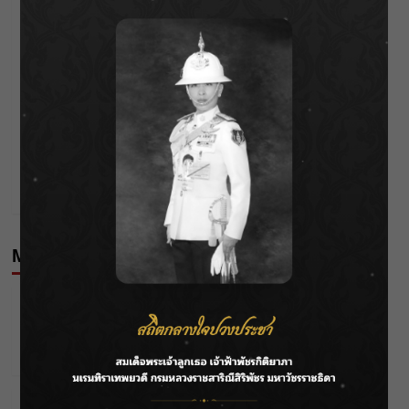
Post
Previous:
ชป.ยันขุดลอกแก้มลิงบ้านวังแตระ โปร่งใสทุกขั้นตอน
navigation
ตรวจสอบได้
Next:
“ฝน-มนต์สิทธิ์” ดีใจ “เพลงรักพยัคฆ์ร้าย” กระแสแรง เผย
เรตติงแตะ 6 เมื่อไหร่ พร้อมร้องเพลงสด ๆ หน้าช่อง
7HD
More Stories
Editor's Picks
News
ลุยไม่หยุด!! กรมชลฯ เร่งเคลียร์ผักตบชวา-ติดตั้งเครื่อง
สูบน้ำทั่วไทย
Wichai S
04/08/2026
Editor's Picks
Entertainment