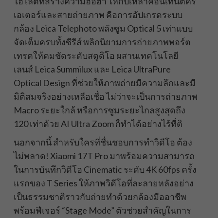
ไฮไลต์ที่สร้างความฮือฮา ให้กับเหล่าคอนเทนต์ครี
เอเตอร์และสายถ่ายภาพ คือการอัปเกรดระบบ
กล้อง Leica Telephoto พลังซูม Optical 5 เท่าแบบ
จัดเต็มครบทั้งซีรีส์ พลิกนิยามการถ่ายภาพพอร์ต
เทรตให้คมชัดระดับสตูดิโอ ผสานเทคโนโลยี
เลนส์ Leica Summilux และ Leica UltraPure
Optical Design ที่ช่วยให้ภาพถ่ายมีความลึกและมี
มิติสมจริงอย่างเหลือเชื่อ ไม่ว่าจะเป็นการถ่ายภาพ
Macro ระยะใกล้ หรือการซูมระยะไกลสูงสุดถึง
120 เท่าด้วย AI Ultra Zoom ก็ทำได้อย่างไร้ที่ติ
นอกจากนี้ สำหรับใครที่ชื่นชอบการทำวิดีโอ ต้อง
ไม่พลาด! Xiaomi 17T Pro มาพร้อมความสามารถ
ในการบันทึกวิดีโอ Cinematic ระดับ 4K 60fps ครั้ง
แรกของ T Series ให้ภาพวิดีโอที่ละลายหลังอย่าง
เป็นธรรมชาติราวกับถ่ายทำด้วยกล้องมืออาชีพ
พร้อมฟีเจอร์ “Stage Mode” ตัวช่วยสำคัญในการ