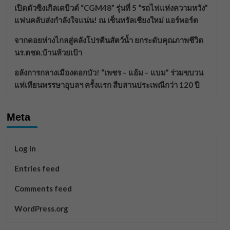
เปิดตัวซิงเกิลเดบิวต์ “CGM48” รุ่นที่ 5 “รถไฟแห่งความหวัง”
แฟนคลับส่งกำลังใจแน่น! ณ เซ็นทรัลเชียงใหม่ แอร์พอร์ต
จากดอยห่างไกลสู่คลังโปรตีนสัตว์น้ำ ยกระดับคุณภาพชีวิต
นร.ตชด.บ้านห้วยเป้า
อลังการกลางเมืองดอกบัว! “เพชร – แอ้ม – แบม” ร่วมขบวน
แห่เทียนพรรษาอุบลฯ ครั้งแรก สืบสานประเพณีกว่า 120 ปี
Meta
Log in
Entries feed
Comments feed
WordPress.org