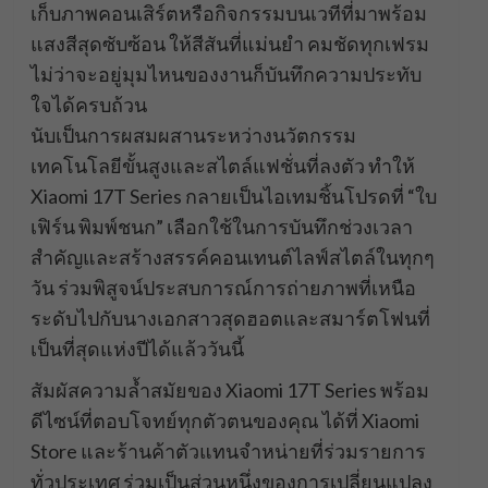
เก็บภาพคอนเสิร์ตหรือกิจกรรมบนเวทีที่มาพร้อม
แสงสีสุดซับซ้อน ให้สีสันที่แม่นยำ คมชัดทุกเฟรม
ไม่ว่าจะอยู่มุมไหนของงานก็บันทึกความประทับ
ใจได้ครบถ้วน
นับเป็นการผสมผสานระหว่างนวัตกรรม
เทคโนโลยีขั้นสูงและสไตล์แฟชั่นที่ลงตัว ทำให้
Xiaomi 17T Series กลายเป็นไอเทมชิ้นโปรดที่ “ใบ
เฟิร์น พิมพ์ชนก” เลือกใช้ในการบันทึกช่วงเวลา
สำคัญและสร้างสรรค์คอนเทนต์ไลฟ์สไตล์ในทุกๆ
วัน ร่วมพิสูจน์ประสบการณ์การถ่ายภาพที่เหนือ
ระดับไปกับนางเอกสาวสุดฮอตและสมาร์ตโฟนที่
เป็นที่สุดแห่งปีได้แล้ววันนี้
สัมผัสความล้ำสมัยของ Xiaomi 17T Series พร้อม
ดีไซน์ที่ตอบโจทย์ทุกตัวตนของคุณ ได้ที่ Xiaomi
Store และร้านค้าตัวแทนจำหน่ายที่ร่วมรายการ
ทั่วประเทศ ร่วมเป็นส่วนหนึ่งของการเปลี่ยนแปลง