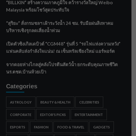
“BILLKIN” สร้างความภาคภูมิใจ คว้ารางวัลใหญ่ Weibo
Malaysia พร้อมโชว์สุดประทับใจ
“สุริยะ” สั่งกรมชลฯ เฝ้าระวังน้ำ 24 ชม. รับมือฝนสิงหาคม
บริหารเชิงรุกลดเสี่ยงน้ำท่วม
เปิดตัวซิงเกิลเดบิวต์ “CGM48” รุ่นที่ 5 “รถไฟแห่งความหวัง”
แฟนคลับส่งกำลังใจแน่น! ณ เซ็นทรัลเชียงใหม่ แอร์พอร์ต
จากดอยห่างไกลสู่คลังโปรตีนสัตว์น้ำ ยกระดับคุณภาพชีวิต
นร.ตชด.บ้านห้วยเป้า
Categories
ASTROLOGY
BEAUTY & HEALTH
CELEBRITIES
CORPORATE
EDITOR'S PICKS
ENTERTAINMENT
ESPORTS
FASHION
FOOD & TRAVEL
GADGETS