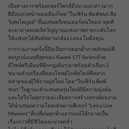
เป็นทางการ พร้อมเซอร์ไพรส์ดึงนางเอกสาวมาก
ฝีมือแถวหน้าของเมืองไทย “ใบเฟิร์น-พิมพ์ชนก ลือ
วิเศษไพบูลย์” ขึ้นแท่นพรีเซนเตอร์คนใหม่ล่าสุดที่
จะมาถ่ายทอดจิตวิญญาณแห่งภาพถ่ายระดับโลก
ให้แฟนๆ ได้สัมผัสผ่านกล้อง Leica ในมือคุณ
การร่วมงานครั้งนี้ถือเป็นการตอกย้ำภาพลักษณ์ที่
สมบูรณ์แบบที่สุดของ Xiaomi 17T Series ด้วย
ดีไซน์พรีเมียมที่ฉีกกฎเดิมๆ มาพร้อมตัวเลือก 2
ขนาดตัวเครื่องที่ตอบโจทย์ไลฟ์สไตล์ที่หลาก
หลายของผู้ใช้งานยุคใหม่ โดย “ใบเฟิร์น พิมพ์
ชนก” ในฐานะตัวแทนคนรุ่นใหม่ที่มีความมุ่งมั่น
และใส่ใจในทุกรายละเอียดการสร้างสรรค์ผลงาน
ได้นำเสนอความโดดเด่นผ่านฟีเจอร์ “Leica Live
Moment” ที่เปลี่ยนทุกห้วงอารมณ์ให้กลายเป็น
เรื่องราวที่มีชีวิตและน่าจดจำ