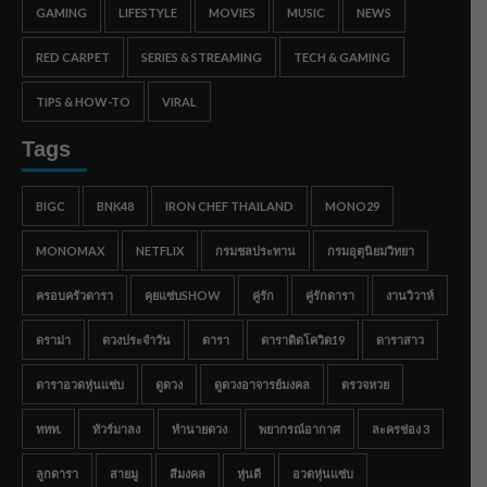
GAMING
LIFESTYLE
MOVIES
MUSIC
NEWS
RED CARPET
SERIES & STREAMING
TECH & GAMING
TIPS & HOW-TO
VIRAL
Tags
BIGC
BNK48
IRON CHEF THAILAND
MONO29
MONOMAX
NETFLIX
กรมชลประทาน
กรมอุตุนิยมวิทยา
ครอบครัวดารา
คุยแซ่บSHOW
คู่รัก
คู่รักดารา
งานวิวาห์
ดราม่า
ดวงประจำวัน
ดารา
ดาราติดโควิด19
ดาราสาว
ดาราอวดหุ่นแซ่บ
ดูดวง
ดูดวงอาจารย์มงคล
ตรวจหวย
ททท.
ทัวร์มาลง
ทำนายดวง
พยากรณ์อากาศ
ละครช่อง 3
ลูกดารา
สายมู
สีมงคล
หุ่นดี
อวดหุ่นแซ่บ