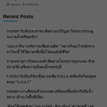
Wichai S
07/08/2026
Recent Posts
กรมชลฯ รับฟังประชาชน ติดตามแก้ปัญหาโครงการประตู
ระบายน้ำศรีสองรักฯ
‘แมน การิน’ แชร์ความเชื่อชวนคิด! “อยากกินอะไรหลังจาก
ลาโลกนี้ ให้ใส่บาตรสิ่งนั้นไว้ตอนยังมีชีวิต”
ราชเลขานุการในพระองค์ฯ ติดตามโครงการหุบกะพง–ห้วย
ทรายใต้ เสริมความมั่นคงน้ำเพชรบุรี
F.HERO จับมือเกิร์ลกรุ๊ปมาเลเซีย DOLLA ส่งซิงเกิลใหม่สุดส
ตรอง “G.O.A.T”
กรมชลฯ เกาะติดฝนทั่วประเทศ เตรียมเครื่องจักรรับมือน้ำ
หลาก เฝ้าระวังพื้นที่เสี่ยง
เดือดโค้งสุดท้าย! “ภณ ณวัสน์ – จีน่า ญีนา” ส่ง “ธาตรี” เรต