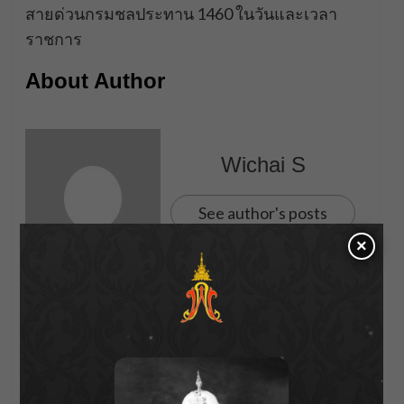
สายด่วนกรมชลประทาน 1460 ในวันและเวลา
ราชการ
About Author
Wichai S
See author's posts
×
Post
Previous:
“เปิดกองวิก 3” ชวนดูเบื้องหลัง “พยัคฆ์ร้ายซ่อนลาย”
navigation
“ไอซ์ – แยม” ทุ่มสุดตัว โชว์ลีลาบู๊สนั่นลั่นกอง!