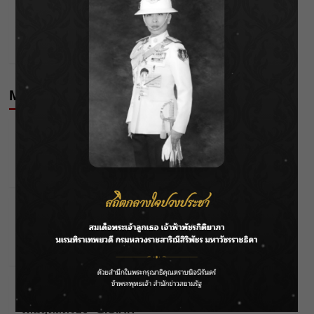
Next:
“Again” เพลงจาก dopameen ศิลปินไทย ที่ผู้ฟังจาก
คนละซีกโลกเข้าใจได้ทันที
More Stories
Editor's Picks
News
กรมชลฯ รับฟังประชาชน ติดตามแก้ปัญหาโครงการ
ประตูระบายน้ำศรีสองรักฯ
Wichai S
07/08/2026
Editor's Picks
Entertainment
‘แมน การิน’ แชร์ความเชื่อชวนคิด! “อยากกินอะไรหลัง
จากลาโลกนี้ ให้ใส่บาตรสิ่งนั้นไว้ตอนยังมีชีวิต”
Wichai S
07/08/2026
Editor's Picks
Entertainment
F.HERO จับมือเกิร์ลกรุ๊ปมาเลเซีย DOLLA ส่งซิงเกิล
ใหม่สุดสตรอง “G.O.A.T”