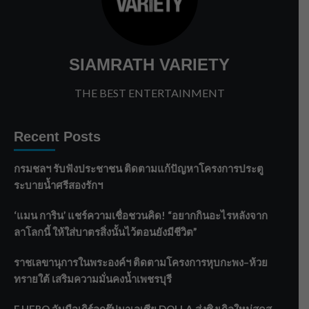
SIAMRATH VARIETY
THE BEST ENTERTAINMENT
Recent Posts
กรมชลฯ รับฟังประชาชน ติดตามแก้ปัญหาโครงการประตู
ระบายน้ำศรีสองรักฯ
‘แมน การิน’ แชร์ความเชื่อชวนคิด! “อยากกินอะไรหลังจาก
ลาโลกนี้ ให้ใส่บาตรสิ่งนั้นไว้ตอนยังมีชีวิต”
ราชเลขานุการในพระองค์ฯ ติดตามโครงการหุบกะพง–ห้วย
ทรายใต้ เสริมความมั่นคงน้ำเพชรบุรี
F.HERO จับมือเกิร์ลกรุ๊ปมาเลเซีย DOLLA ส่งซิงเกิลใหม่สุดส