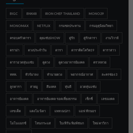
BIGC
BNK48
IRON CHEF THAILAND
MONO29
MONOMAX
NETFLIX
กรมชลประทาน
กรมอุตุนิยมวิทยา
ครอบครัวดารา
คุยแซ่บSHOW
คู่รัก
คู่รักดารา
งานวิวาห์
ดราม่า
ดวงประจำวัน
ดารา
ดาราติดโควิด19
ดาราสาว
ดาราอวดหุ่นแซ่บ
ดูดวง
ดูดวงอาจารย์มงคล
ตรวจหวย
ททท.
ทัวร์มาลง
ทำนายดวง
พยากรณ์อากาศ
ละครช่อง 3
ลูกดารา
สายมู
สีมงคล
หุ่นดี
อวดหุ่นแซ่บ
อาจารย์มงคล
อาจารย์มงคล รอดเที่ยงธรรม
เซ็กซี่
เลขมงคล
เลขเด็ด
แตงโม นิดา
แพท ณปภา
แอฟ ทักษอร
โมโนแมกซ์
โหนกระแส
ใบเฟิร์น พิมพ์ชนก
ใหม่ ดาวิกา