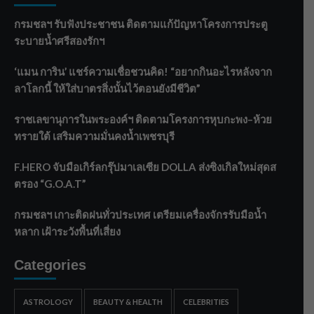
กรมชลฯ รับฟังประชาชน ติดตามแก้ปัญหาโครงการประตู
ระบายน้ำศรีสองรักฯ
‘แมน การิน’ แชร์ความเชื่อชวนคิด! “อยากกินอะไรหลังจาก
ลาโลกนี้ ให้ใส่บาตรสิ่งนั้นไว้ตอนยังมีชีวิต”
ราชเลขานุการในพระองค์ฯ ติดตามโครงการหุบกะพง–ห้วย
ทรายใต้ เสริมความมั่นคงน้ำเพชรบุรี
F.HERO จับมือเกิร์ลกรุ๊ปมาเลเซีย DOLLA ส่งซิงเกิลใหม่สุดส
ตรอง “G.O.A.T”
กรมชลฯ เกาะติดฝนทั่วประเทศ เตรียมเครื่องจักรรับมือน้ำ
หลาก เฝ้าระวังพื้นที่เสี่ยง
Categories
ASTROLOGY
BEAUTY & HEALTH
CELEBRITIES