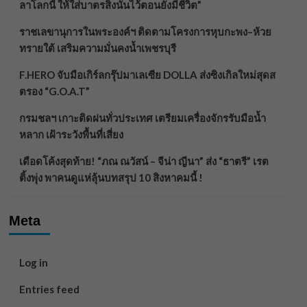
ลาโลกนี้ ให้ใส่บาตรสิ่งนั้นไว้ตอนยังมีชีวิต”
ราชเลขานุการในพระองค์ฯ ติดตามโครงการหุบกะพง–ห้วย
ทรายใต้ เสริมความมั่นคงน้ำเพชรบุรี
F.HERO จับมือเกิร์ลกรุ๊ปมาเลเซีย DOLLA ส่งซิงเกิลใหม่สุดส
ตรอง “G.O.A.T”
กรมชลฯ เกาะติดฝนทั่วประเทศ เตรียมเครื่องจักรรับมือน้ำ
หลาก เฝ้าระวังพื้นที่เสี่ยง
เดือดโค้งสุดท้าย! “ภณ ณวัสน์ – จีน่า ญีนา” ส่ง “ธาตรี” เรต
ติ้งพุ่ง พาคนดูแห่ลุ้นบทสรุป 10 สิงหาคมนี้ !
Meta
Log in
Entries feed