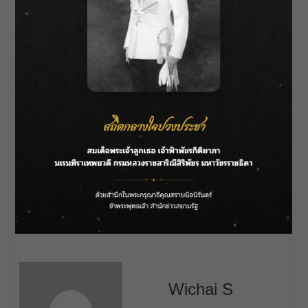
– โครงการชลประทานประจวบคีรีขันธ์ บริเวณ
พื้นที่หมู่ 9 และในพื้นที่หมู่ 10 ตำบลห้วยสัตว์ใหญ่
อำเภอหัวหิน จังหวัดประจวบคีรีขันธ์
ทั้งนี้ กรมชลประทาน ยังคงเดินหน้าบริหารจัดการ
น้ำและส่งน้ำสนับสนุนการอุปโภคบริโภค และ
พื้นที่เกษตรกรรมอย่างต่อเนื่อง สอดคล้องกับ
ปริมาณน้ำต้นทุน หากประชาชนหรือหน่วยงาน
ต้องการความช่วยเหลือ สามารถติดต่อโครงการ
ชลประทานใกล้บ้าน หรือโทรสายด่วน
กรมชลประทาน 1460
About Author
Wichai S