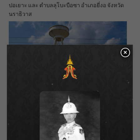
ปอเยาะ และ ตำบลลุโบะบือซา อำเภอยี่งอ จังหวัด
นราธิวาส
×
สนับสนุนรถน้ำช่วยภัยแล้ง
– โครงการชลประทานนครพนม บริเวณ บ้านราม
ราช ตำบลรามราช อำเภอท่าอุเทน จังหวัด
นครพนม