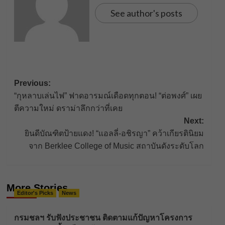
See author's posts
Post
Previous:
“กุหลาบเล่นไฟ” ฟาดอารมณ์เดือดทุกตอน! “ต่อพงศ์” เผย
navigation
ตีความใหม่ ดราม่าลึกกว่าที่เคย
Next:
ยินดีบัณฑิตป้ายแดง! “แอลลี่-อชิรญา” คว้าเกียรตินิยม
จาก Berklee College of Music สถาบันดังระดับโลก
More Stories
Editor's Picks
News
กรมชลฯ รับฟังประชาชน ติดตามแก้ปัญหาโครงการ