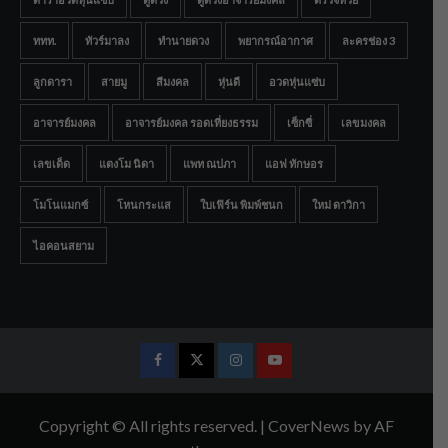
ททท.
ทัวร์มาลง
ทำนายดวง
พยากรณ์อากาศ
ละครช่อง 3
ลูกดารา
สายมู
สีมงคล
หุ่นดี
อวดหุ่นแซ่บ
อาจารย์มงคล
อาจารย์มงคล รอดเที่ยงธรรม
เซ็กซี่
เลขมงคล
เลขเด็ด
แตงโม นิดา
แพท ณปภา
แอฟ ทักษอร
โมโนแมกซ์
โหนกระแส
ใบเฟิร์น พิมพ์ชนก
ใหม่ ดาวิกา
ไอคอนสยาม
Facebook
Twitter
Instagram
Youtube
Copyright © All rights reserved.
|
CoverNews
by AF