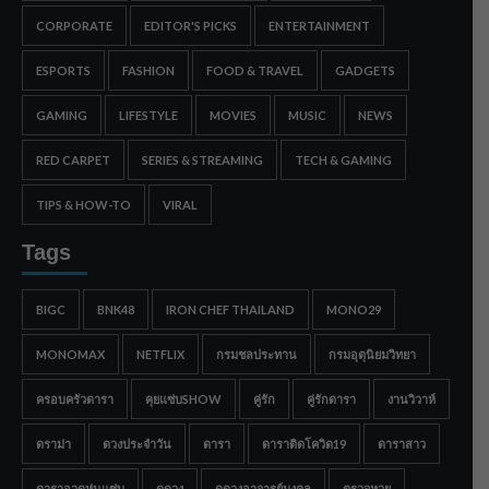
CORPORATE
EDITOR'S PICKS
ENTERTAINMENT
ESPORTS
FASHION
FOOD & TRAVEL
GADGETS
GAMING
LIFESTYLE
MOVIES
MUSIC
NEWS
RED CARPET
SERIES & STREAMING
TECH & GAMING
TIPS & HOW-TO
VIRAL
Tags
BIGC
BNK48
IRON CHEF THAILAND
MONO29
MONOMAX
NETFLIX
กรมชลประทาน
กรมอุตุนิยมวิทยา
ครอบครัวดารา
คุยแซ่บSHOW
คู่รัก
คู่รักดารา
งานวิวาห์
ดราม่า
ดวงประจำวัน
ดารา
ดาราติดโควิด19
ดาราสาว
ดาราอวดหุ่นแซ่บ
ดูดวง
ดูดวงอาจารย์มงคล
ตรวจหวย