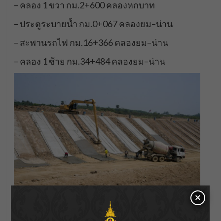
– คลอง 1 ขวา กม.2+600 คลองหกบาท
– ประตูระบายน้ำ กม.0+067 คลองยม–น่าน
– สะพานรถไฟ กม.16+366 คลองยม–น่าน
– คลอง 1 ซ้าย กม.34+484 คลองยม–น่าน
×
โอกาสนี้ อธิบดีกรมชลประทานได้ตรวจสอบความ
ก้าวหน้าการก่อสร้างความมั่นคงแข็งแรงของคัน