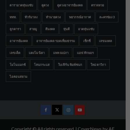
ดาราอวดหุ่นแซ่บ
ดูดวง
ดูดวงอาจารย์มงคล
ตรวจหวย
ททท.
ทัวร์มาลง
ทำนายดวง
พยากรณ์อากาศ
ละครช่อง 3
ลูกดารา
สายมู
สีมงคล
หุ่นดี
อวดหุ่นแซ่บ
อาจารย์มงคล
อาจารย์มงคล รอดเที่ยงธรรม
เซ็กซี่
เลขมงคล
เลขเด็ด
แตงโม นิดา
แพท ณปภา
แอฟ ทักษอร
โมโนแมกซ์
โหนกระแส
ใบเฟิร์น พิมพ์ชนก
ใหม่ ดาวิกา
ไอคอนสยาม
Facebook
Twitter
Instagram
Youtube
Copyright © All rights reserved.
|
CoverNews
by AF