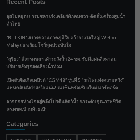
Recent Posts
ลุยไม่หยุด!! กรมชลฯ เร่งเคลียร์ผักตบชวา-ติดตั้งเครื่องสูบน้ำ
ทั่วไทย
“BILLKIN” สร้างความภาคภูมิใจ คว้ารางวัลใหญ่ Weibo
Malaysia พร้อมโชว์สุดประทับใจ
“สุริยะ” สั่งกรมชลฯ เฝ้าระวังน้ำ 24 ชม. รับมือฝนสิงหาคม
บริหารเชิงรุกลดเสี่ยงน้ำท่วม
เปิดตัวซิงเกิลเดบิวต์ “CGM48” รุ่นที่ 5 “รถไฟแห่งความหวัง”
แฟนคลับส่งกำลังใจแน่น! ณ เซ็นทรัลเชียงใหม่ แอร์พอร์ต
จากดอยห่างไกลสู่คลังโปรตีนสัตว์น้ำ ยกระดับคุณภาพชีวิต
นร.ตชด.บ้านห้วยเป้า
Categories