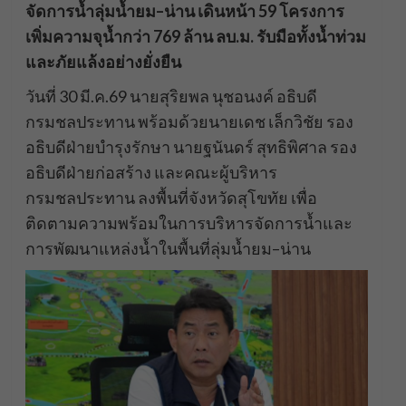
จัดการน้ำลุ่มน้ำยม–น่าน เดินหน้า 59 โครงการ
เพิ่มความจุน้ำกว่า 769 ล้าน ลบ.ม. รับมือทั้งน้ำท่วม
และภัยแล้งอย่างยั่งยืน
วันที่ 30 มี.ค.69 นายสุริยพล นุชอนงค์ อธิบดี
กรมชลประทาน พร้อมด้วยนายเดช เล็กวิชัย รอง
อธิบดีฝ่ายบำรุงรักษา นายฐนันดร์ สุทธิพิศาล รอง
อธิบดีฝ่ายก่อสร้าง และคณะผู้บริหาร
กรมชลประทาน ลงพื้นที่จังหวัดสุโขทัย เพื่อ
ติดตามความพร้อมในการบริหารจัดการน้ำและ
การพัฒนาแหล่งน้ำในพื้นที่ลุ่มน้ำยม–น่าน