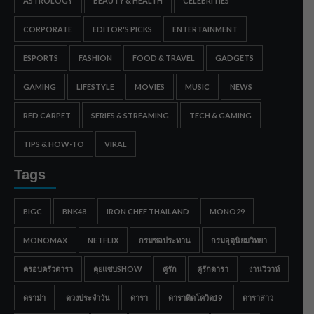
ASTROLOGY
BEAUTY & HEALTH
CELEBRITIES
CORPORATE
EDITOR'S PICKS
ENTERTAINMENT
ESPORTS
FASHION
FOOD & TRAVEL
GADGETS
GAMING
LIFESTYLE
MOVIES
MUSIC
NEWS
RED CARPET
SERIES & STREAMING
TECH & GAMING
TIPS & HOW-TO
VIRAL
Tags
BIGC
BNK48
IRON CHEF THAILAND
MONO29
MONOMAX
NETFLIX
กรมชลประทาน
กรมอุตุนิยมวิทยา
ครอบครัวดารา
คุยแซ่บSHOW
คู่รัก
คู่รักดารา
งานวิวาห์
ดราม่า
ดวงประจำวัน
ดารา
ดาราติดโควิด19
ดาราสาว