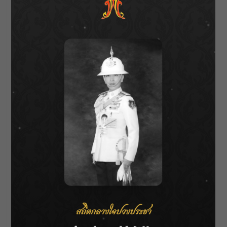
กั้นน้ำ จุดเฝ้าระวังในปี 2569 พร้อมรับฟังปัญหา
อุปสรรค และให้ข้อเสนอแนะเพื่อเร่งรัดการดำเนิน
งานให้เป็นไปตามแผนที่กำหนด พร้อมกันนี้ ได้เน้น
ย้ำการบริหารจัดการน้ำอย่างมีประสิทธิภาพ เพื่อ
รองรับสถานการณ์น้ำในช่วงฤดูฝนที่จะมาถึง โดย
มุ่งเน้นการบูรณาการความร่วมมือกับทุกภาคส่วน
เพื่อเสริมสร้างความมั่นคงด้านน้ำ ลดความเสี่ยง
จากอุทกภัยและภัยแล้ง ที่จะช่วยยกระดับคุณภาพ
ชีวิตของประชาชนในพื้นที่ลุ่มน้ำยม-น่านได้อย่าง
ยั่งยืนในอนาคต
About Author
Wichai S