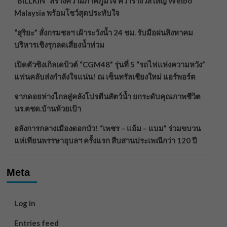
“BILLKIN” สร้างความภาคภูมิใจ คว้ารางวัลใหญ่ Weibo
Malaysia พร้อมโชว์สุดประทับใจ
“สุริยะ” สั่งกรมชลฯ เฝ้าระวังน้ำ 24 ชม. รับมือฝนสิงหาคม
บริหารเชิงรุกลดเสี่ยงน้ำท่วม
เปิดตัวซิงเกิลเดบิวต์ “CGM48” รุ่นที่ 5 “รถไฟแห่งความหวัง”
แฟนคลับส่งกำลังใจแน่น! ณ เซ็นทรัลเชียงใหม่ แอร์พอร์ต
จากดอยห่างไกลสู่คลังโปรตีนสัตว์น้ำ ยกระดับคุณภาพชีวิต
นร.ตชด.บ้านห้วยเป้า
อลังการกลางเมืองดอกบัว! “เพชร – แอ้ม – แบม” ร่วมขบวน
แห่เทียนพรรษาอุบลฯ ครั้งแรก สืบสานประเพณีกว่า 120 ปี
Meta
Log in
Entries feed