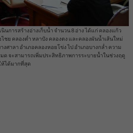
ินการสร้างอ่างเก็บน้ำ จำนวน 8 อ่าง ได้แก่ คลองแก้ว
ชย คลองต่ำ หลาปัง คลองตง และคลองผันน้ำเส้นใหม่
านบางศาลา อำเภอคลองหอยโข่ง ไป อำเภอบางกล่ำ ความ
้งหมด จะสามารถเพิ่มประสิทธิภาพการระบายน้ำในช่วงฤดู
้ได้มากที่สุด