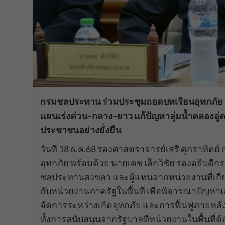
กรมชลประทาน ร่วมประชุมถอดบทเรียนอุทกภัย เตร
แผนเร่งด่วน–กลาง–ยาว แก้ปัญหาลุ่มน้ำคลองอู่
ประชาชนอย่างยั่งยืน
วันที่ 18 ธ.ค.68 รองศาสตราจารย์เสรี ศุภราท
อุทกภัย พร้อมด้วย นายเดช เล็กวิชัย รองอธิบด
ชลประทานสงขลา และผู้แทนจากหน่วยงานที่เกี่ย
กับหน่วยงานภาครัฐในพื้นที่ เพื่อพิจารณาปัญห
จัดการระหว่างเกิดอุทกภัย และการฟื้นฟูภายหลัง
ทั้งการสนับสนุนจากรัฐบาลที่หน่วยงานในพื้นที่