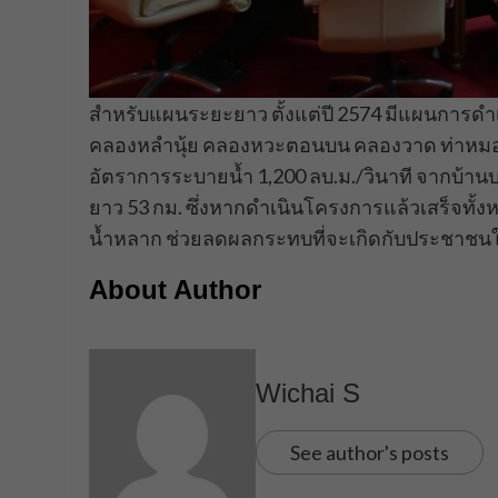
สำหรับแผนระยะยาว ตั้งแต่ปี 2574 มีแผนการดำเน
คลองหลำนุ้ย คลองหวะตอนบน คลองวาด ท่าหมอไ
อัตราการระบายน้ำ 1,200 ลบ.ม./วินาที จากบ้
ยาว 53 กม. ซึ่งหากดำเนินโครงการแล้วเสร็จทั
น้ำหลาก ช่วยลดผลกระทบที่จะเกิดกับประชาชนให
About Author
Wichai S
See author's posts