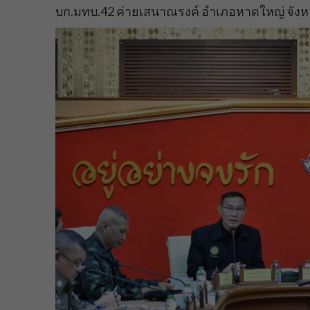
บก.มทบ.42 ค่ายเสนาณรงค์ อำเภอหาดใหญ่ จัง