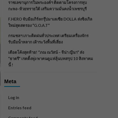
ราชเลขานุการในพระองค์ฯ ติดตามโครงการหุบ
กะพง–ห้วยทรายใต้ เสริมความมั่นคงน้ำเพชรบุรี
F.HERO จับมือเกิร์ลกรุ๊ปมาเลเซีย DOLLA ส่งซิงเกิล
ใหม่สุดสตรอง “G.O.A.T”
กรมชลฯ เกาะติดฝนทั่วประเทศ เตรียมเครื่องจักร
รับมือน้ำหลาก เฝ้าระวังพื้นที่เสี่ยง
เดือดโค้งสุดท้าย! “ภณ ณวัสน์ – จีน่า ญีนา” ส่ง
“ธาตรี” เรตติ้งพุ่ง พาคนดูแห่ลุ้นบทสรุป 10 สิงหาคม
นี้ !
Meta
Log in
Entries feed