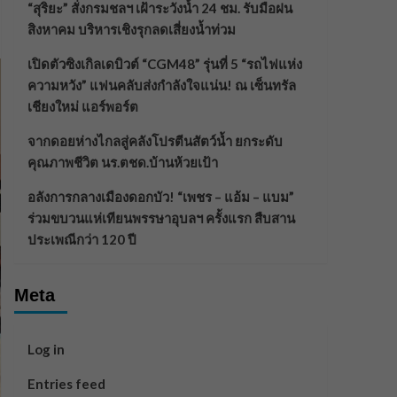
“สุริยะ” สั่งกรมชลฯ เฝ้าระวังน้ำ 24 ชม. รับมือฝน
สิงหาคม บริหารเชิงรุกลดเสี่ยงน้ำท่วม
เปิดตัวซิงเกิลเดบิวต์ “CGM48” รุ่นที่ 5 “รถไฟแห่ง
ความหวัง” แฟนคลับส่งกำลังใจแน่น! ณ เซ็นทรัล
เชียงใหม่ แอร์พอร์ต
จากดอยห่างไกลสู่คลังโปรตีนสัตว์น้ำ ยกระดับ
คุณภาพชีวิต นร.ตชด.บ้านห้วยเป้า
อลังการกลางเมืองดอกบัว! “เพชร – แอ้ม – แบม”
ร่วมขบวนแห่เทียนพรรษาอุบลฯ ครั้งแรก สืบสาน
ประเพณีกว่า 120 ปี
Meta
Log in
Entries feed