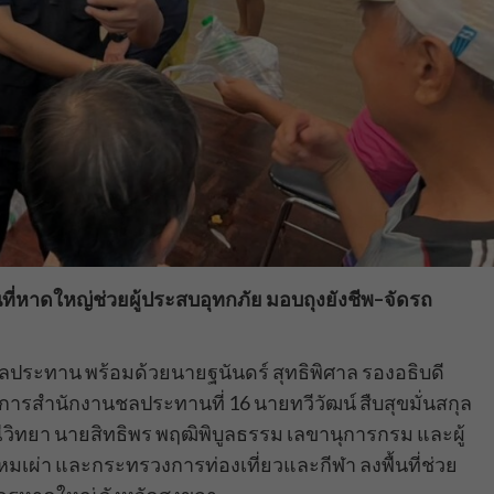
หาดใหญ่ช่วยผู้ประสบอุทกภัย มอบถุงยังชีพ–จัดรถ
มชลประทาน พร้อมด้วยนายฐนันดร์ สุทธิพิศาล รองอธิบดี
การสำนักงานชลประทานที่ 16 นายทวีวัฒน์ สืบสุขมั่นสกุล
ิทยา นายสิทธิพร พฤฒิพิบูลธรรม เลขานุการกรม และผู้
รหมเผ่า และกระทรวงการท่องเที่ยวและกีฬา ลงพื้นที่ช่วย