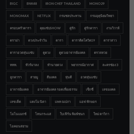
BIGC
BNK48
IRON CHEF THAILAND
MONO29
MONOMAX
NETFLIX
กรมชลประทาน
กรมอุตุนิยมวิทยา
ครอบครัวดารา
คุยแซ่บSHOW
คู่รัก
คู่รักดารา
งานวิวาห์
ดราม่า
ดวงประจำวัน
ดารา
ดาราติดโควิด19
ดาราสาว
ดาราอวดหุ่นแซ่บ
ดูดวง
ดูดวงอาจารย์มงคล
ตรวจหวย
ททท.
ทัวร์มาลง
ทำนายดวง
พยากรณ์อากาศ
ละครช่อง 3
ลูกดารา
สายมู
สีมงคล
หุ่นดี
อวดหุ่นแซ่บ
อาจารย์มงคล
อาจารย์มงคล รอดเที่ยงธรรม
เซ็กซี่
เลขมงคล
เลขเด็ด
แตงโม นิดา
แพท ณปภา
แอฟ ทักษอร
โมโนแมกซ์
โหนกระแส
ใบเฟิร์น พิมพ์ชนก
ใหม่ ดาวิกา
ไอคอนสยาม