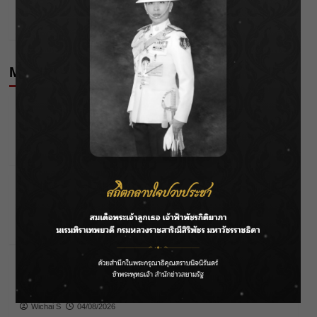
ดวงประจำวันที่ 19/10/68
More Stories
Editor's Picks
News
กรมชลฯ รับฟังประชาชน ติดตามแก้ปัญหาโครงการ
ประตูระบายน้ำศรีสองรักฯ
Wichai S
07/08/2026
Editor's Picks
News
กรมชลฯ เกาะติดฝนทั่วประเทศ เตรียมเครื่องจักรรับมือ
น้ำหลาก เฝ้าระวังพื้นที่เสี่ยง
Wichai S
07/08/2026
Editor's Picks
News
ลุยไม่หยุด!! กรมชลฯ เร่งเคลียร์ผักตบชวา-ติดตั้งเครื่อง
สูบน้ำทั่วไทย
Wichai S
04/08/2026