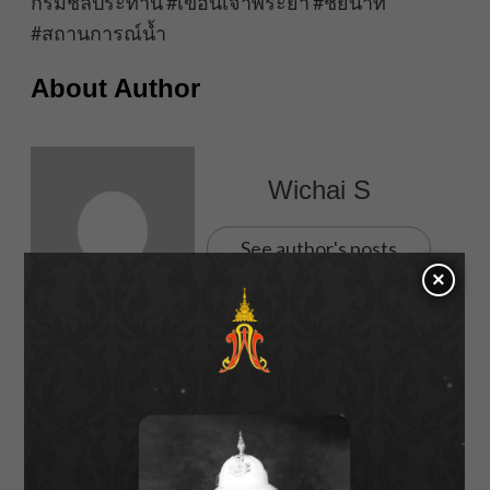
กรมชลประทาน #เขื่อนเจ้าพระยา #ชัยนาท
#สถานการณ์น้ำ
About Author
Wichai S
See author's posts
×
Post
Previous:
เอ็นดูคำตอบ! “เอวา ปวรวรรณ” ถูกถามเรื่องหัวใจ แค่
navigation
อยากได้ผู้ชายมาเปย์บ้าง
Next: