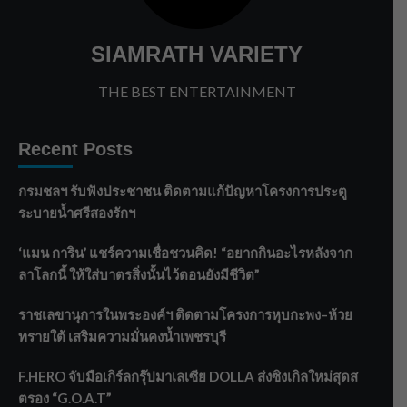
SIAMRATH VARIETY
THE BEST ENTERTAINMENT
Recent Posts
กรมชลฯ รับฟังประชาชน ติดตามแก้ปัญหาโครงการประตู
ระบายน้ำศรีสองรักฯ
‘แมน การิน’ แชร์ความเชื่อชวนคิด! “อยากกินอะไรหลังจาก
ลาโลกนี้ ให้ใส่บาตรสิ่งนั้นไว้ตอนยังมีชีวิต”
ราชเลขานุการในพระองค์ฯ ติดตามโครงการหุบกะพง–ห้วย
ทรายใต้ เสริมความมั่นคงน้ำเพชรบุรี
F.HERO จับมือเกิร์ลกรุ๊ปมาเลเซีย DOLLA ส่งซิงเกิลใหม่สุดส
ตรอง “G.O.A.T”