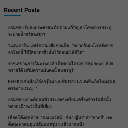
Recent Posts
กรมชลฯ รับฟังประชาชน ติดตามแก้ปัญหาโครงการประตู
ระบายน้ำศรีสองรักฯ
‘แมน การิน’ แชร์ความเชื่อชวนคิด! “อยากกินอะไรหลังจาก
ลาโลกนี้ ให้ใส่บาตรสิ่งนั้นไว้ตอนยังมีชีวิต”
ราชเลขานุการในพระองค์ฯ ติดตามโครงการหุบกะพง–ห้วย
ทรายใต้ เสริมความมั่นคงน้ำเพชรบุรี
F.HERO จับมือเกิร์ลกรุ๊ปมาเลเซีย DOLLA ส่งซิงเกิลใหม่สุดส
ตรอง “G.O.A.T”
กรมชลฯ เกาะติดฝนทั่วประเทศ เตรียมเครื่องจักรรับมือน้ำ
หลาก เฝ้าระวังพื้นที่เสี่ยง
เดือดโค้งสุดท้าย! “ภณ ณวัสน์ – จีน่า ญีนา” ส่ง “ธาตรี” เรต
ติ้งพุ่ง พาคนดูแห่ลุ้นบทสรุป 10 สิงหาคมนี้ !