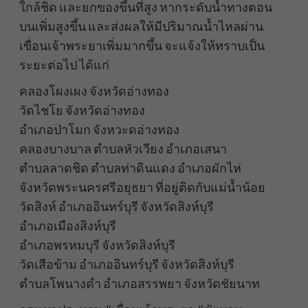
ใกล้ชิด และยกของขึ้นที่สูง หากระดับน้ำทางตอน
บนเพิ่มสูงขึ้น และส่งผลให้มีปริมาณน้ำไหลผ่าน
เขื่อนเจ้าพระยาเพิ่มมากขึ้น จะแจ้งให้ทราบเป็น
ระยะต่อไป ได้แก่
คลองโผงเผง จังหวัดอ่างทอง
วัดไชโย จังหวัดอ่างทอง
อำเภอป่าโมก จังหวะดอ่างทอง
คลองบางบาล ตำบลหัวเวียง อำเภอเสนา
ตำบลลาดชิด ตำบลท่าดินแดง อำเภอผักไห่
จังหวัดพระนครศรีอยุธยา ที่อยู่ติดกับแม่น้ำน้อย
วัดสิงห์ อำเภออินทร์บุรี จังหวัดสิงห์บุรี
อำเภอเมืองสิงห์บุรี
อำเภอพรหมบุรี จังหวัดสิงห์บุรี
วัดเสือข้าม อำเภออินทร์บุรี จังหวัดสิงห์บุรี
ตำบลโพนางดำ อำเภอสรรพยา จังหวัดชัยนาท