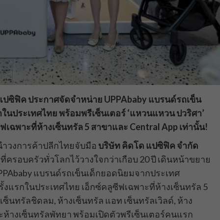
โด แปซิฟิค ประกาศจัดจำหน่าย
UPPAbaby แบรนด์รถเข็น
แรกในประเทศไทย พร้อมพรีเซ็นเตอร์ ‘แหวนแหวน ปวริศา’
ีฟเฉพาะที่ห้างเซ็นทรัล 5 สาขาและ Central App เท่านั้น!
้นำวงการค้าปลีกไทยจับมือ
บริษัท คิดโด แปซิฟิค จำกัด
ที่ครอบครัวทั่วโลกไว้วางใจกว่าเกือบ 20 ปี เดินหน้าขยาย
UPPAbaby แบรนด์รถเข็นเด็กยอดนิยมจากประเทศ
้งแรกในประเทศไทย เอ็กซ์คลูซีฟเฉพาะที่ห้างเซ็นทรัล 5
็นทรัลชิดลม, ห้างเซ็นทรัล แอท เซ็นทรัลเวิลด์, ห้าง
และห้างเซ็นทรัลพัทยา พร้อมเปิดตัวพรีเซ็นเตอร์คนแรก