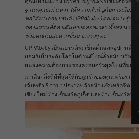
คุณแหวนแหวน ปวริศา ในฐานะพรีเซ็นเตอร์คนแร
ฐานะคุณแม่ แหวนให้ความสำคัญกับการเลือกของใช
พอได้มาเจอแบรนด์
UPPAbaby โดยเฉพาะรุ่น MI
ของแหวนที่ต้องเดินทางตลอดเวลา ทั้งความกะทัดร
ชีวิตคุณแม่สะดวกขึ้นมากจริงๆ ค่ะ”
UPPAbaby เป็นแบรนด์รถเข็นเด็กและอุปกรณ์สำหร
ยอมรับในระดับโลกในด้านดีไซน์ล้ำสมัย นวัตกรร
สนองความต้องการของครอบครัวยุคใหม่ที่มองหาสิ่
มาเลือกสิ่งที่ดีที่สุดให้กับลูกรักของคุณ พร้อมเย
เซ็นทรัล 5 สาขา ประกอบด้วยห้างเซ็นทรัลชิดลม ห้
เชียงใหม่ ห้างเซ็นทรัลภูเก็ต และห้างเซ็นทรัลพัท