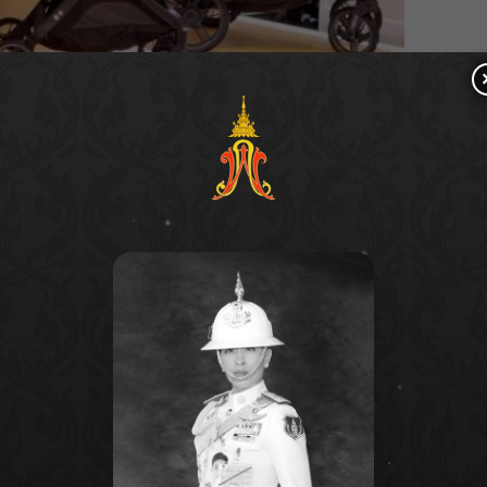
ครั้งแรกในประเทศไทย ถูกจัดขึ้นเมื่อวันที่ 9 สิงหาคม
ซ็นทรัลชิดลม ภายในงานนอกจากจะมีการเปิดตัว
ญชาติ’ แล้ว ยังมีไฮไลต์สำคัญคือการเผยโฉมรถเข็นรุ่น
รุ่นที่ได้รับความสนใจมากที่สุดก็คือรุ่นยอดนิยมอย่าง
 น้ำหนักเบา และฟังก์ชันการพับเก็บที่ง่ายดายในมือเดียว
งในชีวิตประจำวัน นอกจากนี้ ยังได้รับเกียรติจากผู้
รบริษัท คิดโด แปซิฟิค จำกัด และ คุณอิสรีย์ ชินสวนา
 Kids & Strategy & Online Commercial
กลุ่มห้างสรรพ
ิตี้คุณแม่เมล วิณัฐฐา ศักดิ์วรกุลชัย ร่วมแสดงความยินดี
นทางการ