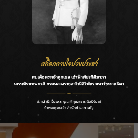
กของ UPPAbaby ได้ร่วมแบ่งปันความประทับใจว่า “
ใน
้ที่ดีที่สุดและปลอดภัยที่สุดสำหรับลูกชายเสมอค่ะ
NU V3 ก็ประทับใจมากๆ ค่ะ เพราะตอบโจทย์ไลฟ์สไตล์
ัด น้ำหนักเบา และการพับเก็บที่ง่ายแค่ใช้มือเดียวทำให้
ับเด็กระดับพรีเมียมจากสหรัฐอเมริกาที่ได้รับการ
มเพื่อความปลอดภัย และคุณภาพที่เหนือกว่า เพื่อตอบ
งที่ดีที่สุดสำหรับลูกน้อย
ี่ยมชมสินค้า UPPAbaby ได้แล้ววันนี้พิเศษเฉพาะที่ห้าง
างเซ็นทรัล แอท เซ็นทรัลเวิลด์ ห้างเซ็นทรัลเฟสติวัล
ยา