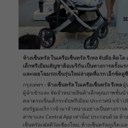
ห้างเซ็นทรัล ในเครือเซ็นทรัล รีเทล จับมือ คิด
เด็กพรีเมียมสัญชาติอเมริกัน เป็นทางการครั้ง
และเผยโฉมรถเข็นรุ่นใหม่ล่าสุดที่แรก เอ็กซ์คลูซ
กรุงเทพฯ –
ห้างเซ็นทรัล ในเครือเซ็นทรัล รีเทล
ผู
ผู้นำเข้าและ จัดจำหน่ายสินค้าเด็กคุณภาพชั้นนำ
ตลาดรถเข็นเด็กระดับพรีเมียม ประกาศนำเข้า 
สหรัฐอเมริกา เข้ามาจำหน่ายอย่างเป็นทางการครั
สาขาและ Central App เท่านั้น! ประกอบด้วย ห้างเซ
เซ็นทรัลเฟสติวัลเชียงใหม่, ห้างเซ็นทรัลภูเก็ต 