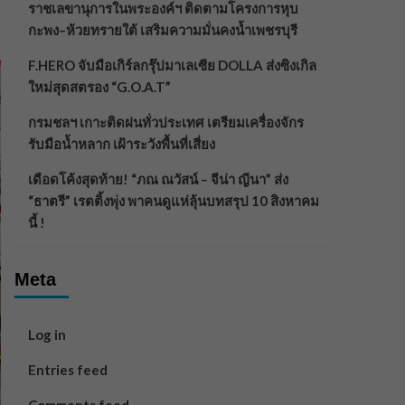
ราชเลขานุการในพระองค์ฯ ติดตามโครงการหุบ
กะพง–ห้วยทรายใต้ เสริมความมั่นคงน้ำเพชรบุรี
F.HERO จับมือเกิร์ลกรุ๊ปมาเลเซีย DOLLA ส่งซิงเกิล
ใหม่สุดสตรอง “G.O.A.T”
กรมชลฯ เกาะติดฝนทั่วประเทศ เตรียมเครื่องจักร
รับมือน้ำหลาก เฝ้าระวังพื้นที่เสี่ยง
เดือดโค้งสุดท้าย! “ภณ ณวัสน์ – จีน่า ญีนา” ส่ง
“ธาตรี” เรตติ้งพุ่ง พาคนดูแห่ลุ้นบทสรุป 10 สิงหาคม
นี้ !
Meta
Log in
Entries feed