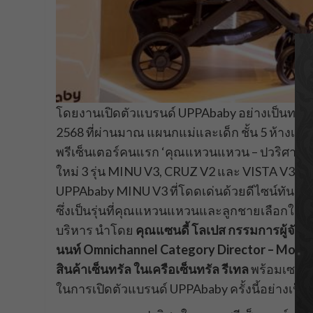
โดยงานเปิดตัวแบรนด์ UPPAbaby อย่างเป็นทางการ
2568 ที่ผ่านมาณ แผนกแม่และเด็ก ชั้น 5 ห้างเ
พรีเซ็นเตอร์คนแรก ‘คุณแหวนแหวน – ปวริศา เพ็
ใหม่ 3 รุ่น MINU V3, CRUZ V2 และ VISTA V3 โดย
UPPAbaby MINU V3 ที่โดดเด่นด้วยดีไซน์ทันสมัย
ซึ่งเป็นรุ่นที่คุณแหวนแหวนและลูกชายเลือกใช้จริ
บริหาร นำโดย
คุณแซนดี้ โลเปส กรรมการผู้จัดกา
นนท์ Omnichannel Category Director – Mom &
สินค้าเซ็นทรัล ในเครือเซ็นทรัล รีเทล
พร้อมเซเลบร
ในการเปิดตัวแบรนด์ UPPAbaby ครั้งนี้อย่างเป็