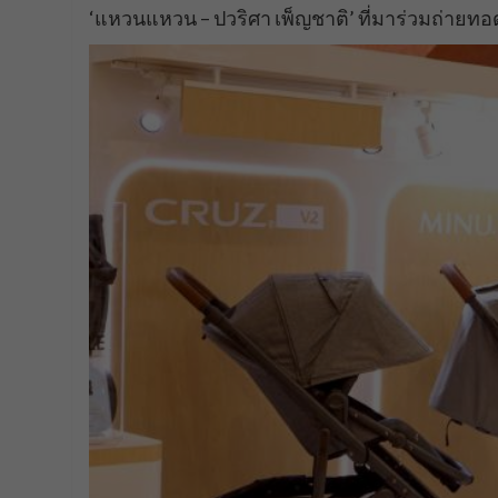
‘แหวนแหวน – ปวริศา เพ็ญชาติ’ ที่มาร่วมถ่าย