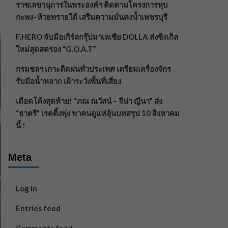
ราชเลขานุการในพระองค์ฯ ติดตามโครงการหุบ
กะพง–ห้วยทรายใต้ เสริมความมั่นคงน้ำเพชรบุรี
F.HERO จับมือเกิร์ลกรุ๊ปมาเลเซีย DOLLA ส่งซิงเกิล
ใหม่สุดสตรอง “G.O.A.T”
กรมชลฯ เกาะติดฝนทั่วประเทศ เตรียมเครื่องจักร
รับมือน้ำหลาก เฝ้าระวังพื้นที่เสี่ยง
เดือดโค้งสุดท้าย! “ภณ ณวัสน์ – จีน่า ญีนา” ส่ง
“ธาตรี” เรตติ้งพุ่ง พาคนดูแห่ลุ้นบทสรุป 10 สิงหาคม
นี้ !
Meta
Log in
Entries feed