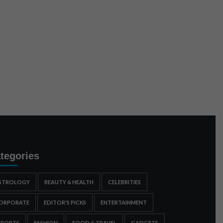
tegories
STROLOGY
BEAUTY & HEALTH
CELEBRITIES
ORPORATE
EDITOR'S PICKS
ENTERTAINMENT
SPORTS
FASHION
FOOD & TRAVEL
GADGETS