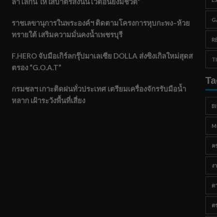
ลาโลกนี้ ให้ใส่บาตรสิ่งนั้นไว้ตอนยังมีชีวิต”
G
ราชเลขานุการในพระองค์ฯ ติดตามโครงการหุบกะพง–ห้วย
ทรายใต้ เสริมความมั่นคงน้ำเพชรบุรี
R
F.HERO จับมือเกิร์ลกรุ๊ปมาเลเซีย DOLLA ส่งซิงเกิลใหม่สุดส
T
ตรอง “G.O.A.T”
Ta
กรมชลฯ เกาะติดฝนทั่วประเทศ เตรียมเครื่องจักรรับมือน้ำ
หลาก เฝ้าระวังพื้นที่เสี่ยง
B
M
ค
งา
ด
ต