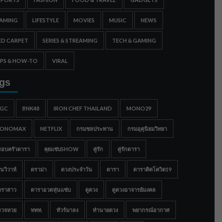
AMING
LIFESTYLE
MOVIES
MUSIC
NEWS
ED CARPET
SERIES & STREAMING
TECH & GAMING
IPS & HOW-TO
VIRAL
gs
IGC
BNK48
IRON CHEF THAILAND
MONO29
ONOMAX
NETFLIX
กรมชลประทาน
กรมอุตุนิยมวิทยา
รอบครัวดารา
คุยแซ่บSHOW
คู่รัก
คู่รักดารา
นวิวาห์
ดราม่า
ดวงประจำวัน
ดารา
ดาราติดโควิด19
าราสาว
ดาราอวดหุ่นแซ่บ
ดูดวง
ดูดวงอาจารย์มงคล
รวจหวย
ททท.
ทัวร์มาลง
ทำนายดวง
พยากรณ์อากาศ