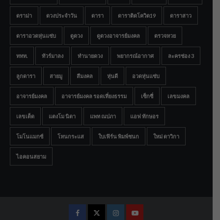
ดราม่า
ดวงประจำวัน
ดารา
ดาราติดโควิด19
ดาราสาว
ดาราอวดหุ่นแซ่บ
ดูดวง
ดูดวงอาจารย์มงคล
ตรวจหวย
ททท.
ทัวร์มาลง
ทำนายดวง
พยากรณ์อากาศ
ละครช่อง 3
ลูกดารา
สายมู
สีมงคล
หุ่นดี
อวดหุ่นแซ่บ
อาจารย์มงคล
อาจารย์มงคล รอดเที่ยงธรรม
เซ็กซี่
เลขมงคล
เลขเด็ด
แตงโม นิดา
แพท ณปภา
แอฟ ทักษอร
โมโนแมกซ์
โหนกระแส
ใบเฟิร์น พิมพ์ชนก
ใหม่ ดาวิกา
ไอคอนสยาม