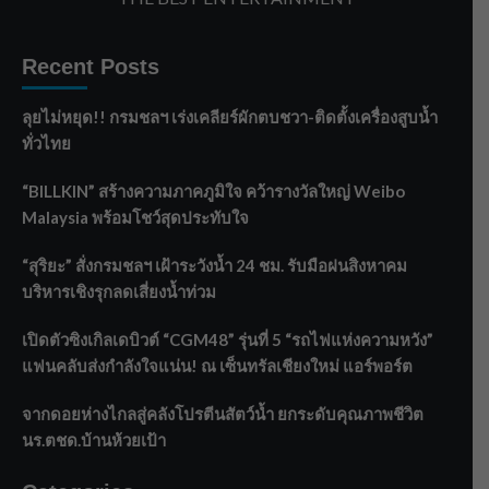
Recent Posts
ลุยไม่หยุด!! กรมชลฯ เร่งเคลียร์ผักตบชวา-ติดตั้งเครื่องสูบน้ำ
ทั่วไทย
“BILLKIN” สร้างความภาคภูมิใจ คว้ารางวัลใหญ่ Weibo
Malaysia พร้อมโชว์สุดประทับใจ
“สุริยะ” สั่งกรมชลฯ เฝ้าระวังน้ำ 24 ชม. รับมือฝนสิงหาคม
บริหารเชิงรุกลดเสี่ยงน้ำท่วม
เปิดตัวซิงเกิลเดบิวต์ “CGM48” รุ่นที่ 5 “รถไฟแห่งความหวัง”
แฟนคลับส่งกำลังใจแน่น! ณ เซ็นทรัลเชียงใหม่ แอร์พอร์ต
จากดอยห่างไกลสู่คลังโปรตีนสัตว์น้ำ ยกระดับคุณภาพชีวิต
นร.ตชด.บ้านห้วยเป้า