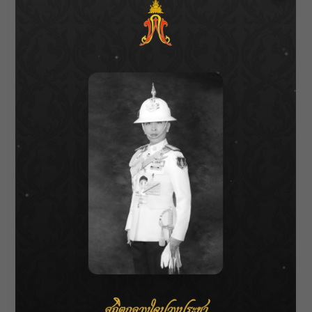
2. การเปิดโอกาส:
ด้วยการยกระดับเวที Business
Matching และ Innovation Showcase ให้เชื่อมโยง
กับการพัฒนาศักยภาพของผู้ประกอบการในระดับ
พื้นที่ โดยการส่งเสริมให้ผู้ประกอบการเข้าถึง
แหล่งทุน เทคโนโลยี และงานวิจัยให้มากขึ้น
3. การสร้างอนาคตไทย:
ด้วยการเร่งขับเคลื่อน
Deep Tech และอุตสาหกรรมอนาคต โดยเฉพาะ
การพัฒนา AI Excellence Center, Quantum Hub,
Smart Farming Platform และ Digital Health
Supply Chain ให้กลายเป็น Flagship Projects
ระดับชาติ
“สิ่งสำคัญที่เราได้เรียนรู้จากการจัดงานในปีนี้ คือ
การเรียนรู้คือพลังแห่งการเปลี่ยนแปลง
เมื่อเรา
เปิดเวทีให้เยาวชน นักวิจัย ผู้ประกอบการ และ
ประชาชน ได้มีโอกาสแสดงศักยภาพ ความรู้เหล่า