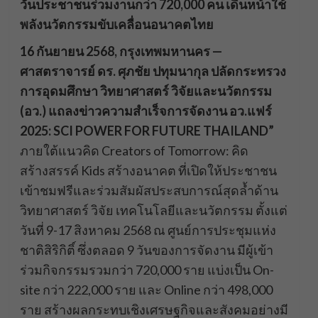
วันประชาชนร่วมงานกว่า 720,000 คน เดินหน้าใช้
พลังนวัตกรรมขับเคลื่อนอนาคตไทย
16 กันยายน 2568, กรุงเทพมหานคร —
ศาสตราจารย์ ดร. ศุภชัย ปทุมนากุล ปลัดกระทรวง
การอุดมศึกษา วิทยาศาสตร์ วิจัยและนวัตกรรม
(อว.) แถลงข่าวความสำเร็จการจัดงาน อว.แฟร์
2025: SCI POWER FOR FUTURE THAILAND”
ภายใต้แนวคิด Creators of Tomorrow: คิด
สร้างสรรค์ Kids สร้างอนาคต ที่เปิดให้ประชาชน
เข้าชมฟรีและร่วมสัมผัสประสบการณ์สุดล้ำด้าน
วิทยาศาสตร์ วิจัย เทคโนโลยีและนวัตกรรม ตั้งแต่
วันที่ 9-17 สิงหาคม 2568 ณ ศูนย์การประชุมแห่ง
ชาติสิริกิติ์ ซึ่งตลอด 9 วันของการจัดงาน มีผู้เข้า
ร่วมกิจกรรมรวมกว่า 720,000 ราย แบ่งเป็น On-
site กว่า 222,000 ราย และ Online กว่า 498,000
ราย สร้างผลกระทบเชิงเศรษฐกิจและสังคมอย่างมี