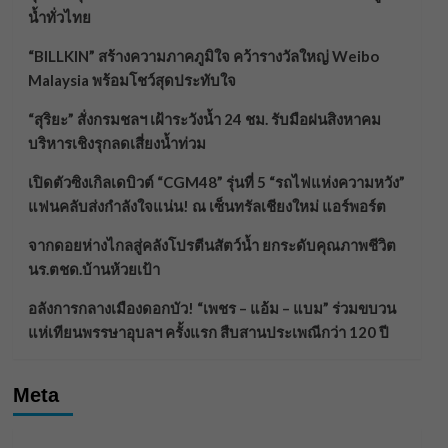
น้ำทั่วไทย
“BILLKIN” สร้างความภาคภูมิใจ คว้ารางวัลใหญ่ Weibo
Malaysia พร้อมโชว์สุดประทับใจ
“สุริยะ” สั่งกรมชลฯ เฝ้าระวังน้ำ 24 ชม. รับมือฝนสิงหาคม
บริหารเชิงรุกลดเสี่ยงน้ำท่วม
เปิดตัวซิงเกิลเดบิวต์ “CGM48” รุ่นที่ 5 “รถไฟแห่งความหวัง”
แฟนคลับส่งกำลังใจแน่น! ณ เซ็นทรัลเชียงใหม่ แอร์พอร์ต
จากดอยห่างไกลสู่คลังโปรตีนสัตว์น้ำ ยกระดับคุณภาพชีวิต
นร.ตชด.บ้านห้วยเป้า
อลังการกลางเมืองดอกบัว! “เพชร – แอ้ม – แบม” ร่วมขบวน
แห่เทียนพรรษาอุบลฯ ครั้งแรก สืบสานประเพณีกว่า 120 ปี
Meta