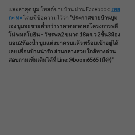
และล่าสุด
บูม
โพสต์ขายบ้าน ผ่าน Facebook:
เทย
กะ ทะ
โดยมีข้อความไว้ว่า
“ประกาศขายบ้านบูม
เอง บูมจะขายต่ำกว่าราคาตลาดคะโครงการพลี
โน่ พหลโยธิน – วัชรพล2 ขนาด 18ตร.ว 2ชั้น3ห้อง
นอน2ห้องน้ำ บูมแต่งมาครบแล้ว พร้อมเข้าอยู่ได้
เลย เพื่อนบ้านน่ารัก ส่วนกลางสวย ใกล้ทางด่วน
สอบถามเพิ่มเติมได้ที่ Line:@boom6565 (มี@)”