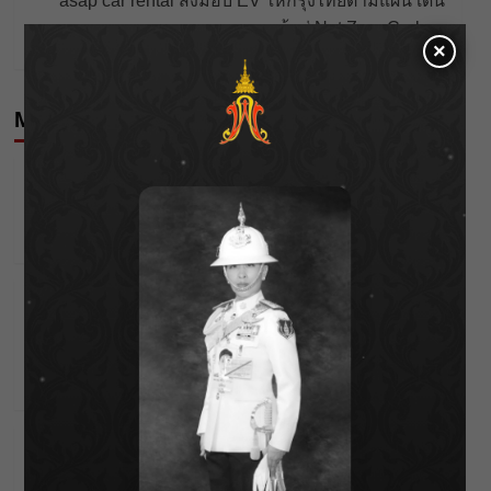
asap car rental ส่งมอบ EV ให้กรุงไทยตามแผน เดิน
หน้าสู่ Net Zero Carbon
×
More Stories
Celebrities
Editor's Picks
นัตตี้” ยอมรับชีวิตไอดอลไม่ง่าย 10 ปีที่ต้องสู้จนมีวัน
ของตัวเอง!
Wichai S
25/04/2026
Celebrities
Editor's Picks
“เป็กกี้ ศรีธัญญา” ไม่เข็ดกับความรัก !! แม้จะมีรักครั้ง
ใหม่ที่สดใสกว่าเดิม แต่ยอมรับว่าเธอไม่คิดจะแต่งงาน
เป็นครั้งที่ 2
Wichai S
29/01/2026
Celebrities
Editor's Picks
วิวาห์ล่ม “กระติ๊บ ชวัลกร” ประกาศยุติความสัมพันธ์
“ปั่น” ปิดฉากรักเกือบ 15 ปี