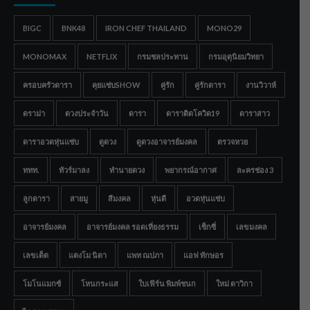
BIGC
BNK48
IRON CHEF THAILAND
MONO29
MONOMAX
NETFLIX
กรมชลประทาน
กรมอุตุนิยมวิทยา
ครอบครัวดารา
คุยแซ่บSHOW
คู่รัก
คู่รักดารา
งานวิวาห์
ดราม่า
ดวงประจำวัน
ดารา
ดาราติดโควิด19
ดาราสาว
ดาราอวดหุ่นแซ่บ
ดูดวง
ดูดวงอาจารย์มงคล
ตรวจหวย
ททท.
ทัวร์มาลง
ทำนายดวง
พยากรณ์อากาศ
ละครช่อง 3
ลูกดารา
สายมู
สีมงคล
หุ่นดี
อวดหุ่นแซ่บ
อาจารย์มงคล
อาจารย์มงคล รอดเที่ยงธรรม
เซ็กซี่
เลขมงคล
เลขเด็ด
แตงโม นิดา
แพท ณปภา
แอฟ ทักษอร
โมโนแมกซ์
โหนกระแส
ใบเฟิร์น พิมพ์ชนก
ใหม่ ดาวิกา