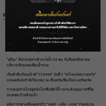
tarn
24/01/2026
Recent Posts
ลุยไม่หยุด!! กรมชลฯ เร่งเคลียร์ผักตบชวา-ติดตั้งเครื่องสูบ
น้ำทั่วไทย
“BILLKIN” สร้างความภาคภูมิใจ คว้ารางวัลใหญ่ Weibo
Malaysia พร้อมโชว์สุดประทับใจ
“สุริยะ” สั่งกรมชลฯ เฝ้าระวังน้ำ 24 ชม. รับมือฝนสิงหาคม
บริหารเชิงรุกลดเสี่ยงน้ำท่วม
เปิดตัวซิงเกิลเดบิวต์ “CGM48” รุ่นที่ 5 “รถไฟแห่งความหวัง”
แฟนคลับส่งกำลังใจแน่น! ณ เซ็นทรัลเชียงใหม่ แอร์พอร์ต
จากดอยห่างไกลสู่คลังโปรตีนสัตว์น้ำ ยกระดับคุณภาพชีวิต
นร.ตชด.บ้านห้วยเป้า
อลังการกลางเมืองดอกบัว! “เพชร – แอ้ม – แบม” ร่วมขบวน