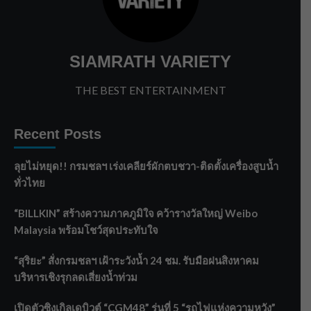
SIAMRATH VARIETY
THE BEST ENTERTAINMENT
Recent Posts
ลุยไม่หยุด!! กรมชลฯ เร่งเคลียร์ผักตบชวา-ติดตั้งเครื่องสูบน้ำ
ทั่วไทย
“BILLKIN” สร้างความภาคภูมิใจ คว้ารางวัลใหญ่ Weibo
Malaysia พร้อมโชว์สุดประทับใจ
“สุริยะ” สั่งกรมชลฯ เฝ้าระวังน้ำ 24 ชม. รับมือฝนสิงหาคม
บริหารเชิงรุกลดเสี่ยงน้ำท่วม
เปิดตัวซิงเกิลเดบิวต์ “CGM48” รุ่นที่ 5 “รถไฟแห่งความหวัง”