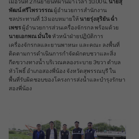
เมื่อวันที่ 2 กันยายนที่ผ่านมา เวลา 10.00 น.
นายสุ
พัฒน์ ศรีไพรวรรณ
ผู้อำนวยการสำนักงาน
ชลประทานที่ 13 มอบหมายให้
นายรุ่งสุริยัน ฉ่ำ
เพชร
ผู้อำนวยการส่วนเครื่องจักรกล พร้อมด้วย
นายเอกพณ มั่นใจ
หัวหน้าฝ่ายปฏิบัติการ
เครื่องจักรกลและยานพาหนะ และคณะ ลงพื้นที่
ติดตามการดำเนินการกำจัดผักตบชวาและสิ่ง
กีดขวางทางน้ำ บริเวณคลองระบาย 3ขวา ตำบล
หัวโพธิ์ อำเภอสองพี่น้อง จังหวัดสุพรรณบุรี ใน
พื้นที่รับผิดชอบของโครงการส่งน้ำและบำรุงรักษา
สองพี่น้อง