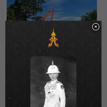
×
About Author
Parnicha Sasookjit
See author's posts