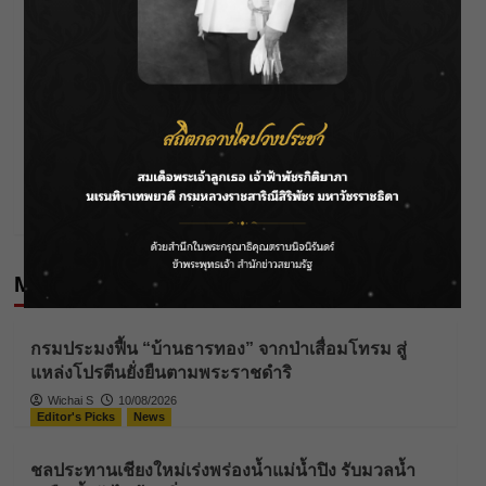
Post
Previous:
สชป.13 จัดประชุมนอกสถานที่ ครั้งที่ 4/2568 ติดตามผล
navigation
การดำเนินงาน จ.ราชบุรี
Next:
สชป.13 ต้อนรับสื่อสัญจร เขื่อนแม่กลอง จ.กาญจนบุรี
ติดตามจัดการน้ำ–ภัยแล้ง 2569
More Stories
Editor's Picks
News
กรมประมงฟื้น “บ้านธารทอง” จากป่าเสื่อมโทรม สู่
แหล่งโปรตีนยั่งยืนตามพระราชดำริ
Wichai S
10/08/2026
Editor's Picks
News
ชลประทานเชียงใหม่เร่งพร่องน้ำแม่น้ำปิง รับมวลน้ำ