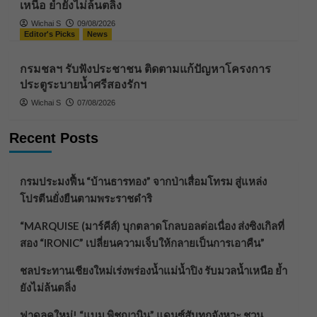
เหนือ ย้ำยังไม่ล้นตลิ่ง
Wichai S
09/08/2026
Editor's Picks
News
กรมชลฯ รับฟังประชาชน ติดตามแก้ปัญหาโครงการ
ประตูระบายน้ำศรีสองรักฯ
Wichai S
07/08/2026
Recent Posts
กรมประมงฟื้น “บ้านธารทอง” จากป่าเสื่อมโทรม สู่แหล่ง
โปรตีนยั่งยืนตามพระราชดำริ
“MARQUISE (มาร์คีส์) บุกตลาดโกลบอลต่อเนื่อง ส่งซิงเกิลที่
สอง “IRONIC” เปลี่ยนความเจ็บให้กลายเป็นการเอาคืน”
ชลประทานเชียงใหม่เร่งพร่องน้ำแม่น้ำปิง รับมวลน้ำเหนือ ย้ำ
ยังไม่ล้นตลิ่ง
ฟาดลุคใหม่! “แบม พิชญานิน” แดนซ์สับทุกจังหวะ ชวน