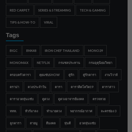
RED CARPET
SERIES & STREAMING
TECH & GAMING
TIPS & HOW-TO
VIRAL
Tags
BIGC
BNK48
IRON CHEF THAILAND
MONO29
MONOMAX
NETFLIX
กรมชลประทาน
กรมอุตุนิยมวิทยา
ครอบครัวดารา
คุยแซ่บSHOW
คู่รัก
คู่รักดารา
งานวิวาห์
ดราม่า
ดวงประจำวัน
ดารา
ดาราติดโควิด19
ดาราสาว
ดาราอวดหุ่นแซ่บ
ดูดวง
ดูดวงอาจารย์มงคล
ตรวจหวย
ททท.
ทัวร์มาลง
ทำนายดวง
พยากรณ์อากาศ
ละครช่อง 3
ลูกดารา
สายมู
สีมงคล
หุ่นดี
อวดหุ่นแซ่บ