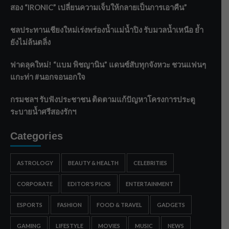
สอง “IRONIC” เปลี่ยนความเจ็บให้กลายเป็นการเอาคืน”
ชลประทานเชียงใหม่เร่งพร่องน้ำแม่น้ำปิง รับมวลน้ำเหนือ ย้ำ
ยังไม่ล้นตลิ่ง
ฟาดลุคใหม่! “แบม พิชญานิน” แดนซ์สับทุกจังหวะ ชวนแฟนๆ
แกะท่า #นอกจอนอกใจ
กรมชลฯ รับฟังประชาชน ติดตามแก้ปัญหาโครงการประตู
ระบายน้ำศรีสองรักฯ
Categories
ASTROLOGY
BEAUTY & HEALTH
CELEBRITIES
CORPORATE
EDITOR'S PICKS
ENTERTAINMENT
ESPORTS
FASHION
FOOD & TRAVEL
GADGETS
GAMING
LIFESTYLE
MOVIES
MUSIC
NEWS