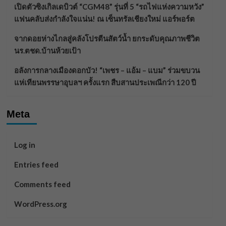
เปิดตัวซิงเกิลเดบิวต์ “CGM48” รุ่นที่ 5 “รถไฟแห่งความหวัง”
แฟนคลับส่งกำลังใจแน่น! ณ เซ็นทรัลเชียงใหม่ แอร์พอร์ต
จากดอยห่างไกลสู่คลังโปรตีนสัตว์น้ำ ยกระดับคุณภาพชีวิต
นร.ตชด.บ้านห้วยเป้า
อลังการกลางเมืองดอกบัว! “เพชร – แอ้ม – แบม” ร่วมขบวน
แห่เทียนพรรษาอุบลฯ ครั้งแรก สืบสานประเพณีกว่า 120 ปี
Meta
Log in
Entries feed
Comments feed
WordPress.org