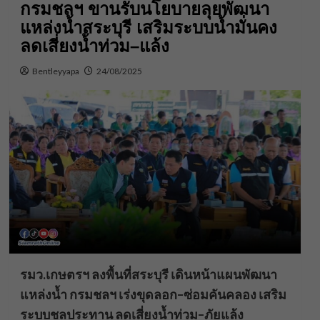
กรมชลฯ ขานรับนโยบายลุยพัฒนา
แหล่งน้ำสระบุรี เสริมระบบน้ำมั่นคง
ลดเสี่ยงน้ำท่วม–แล้ง
Bentleyyapa
24/08/2025
รมว.เกษตรฯ ลงพื้นที่สระบุรี เดินหน้าแผนพัฒนา
แหล่งน้ำ กรมชลฯ เร่งขุดลอก–ซ่อมคันคลอง เสริม
ระบบชลประทาน ลดเสี่ยงน้ำท่วม–ภัยแล้ง