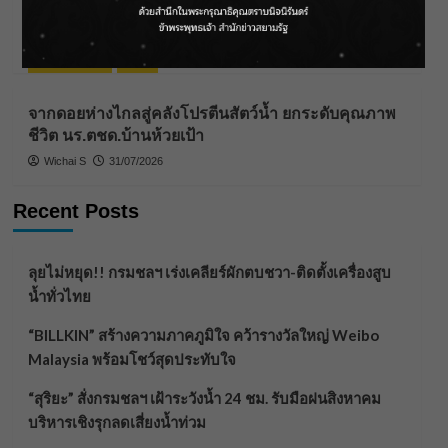
“สุริยะ” สั่งกรมชลฯ เฝ้าระวังน้ำ 24 ชม. รับมือฝน
สิงหาคม บริหารเชิงรุกลดเสี่ยงน้ำท่วม
Wichai S
03/08/2026
Editor's Picks
News
จากดอยห่างไกลสู่คลังโปรตีนสัตว์น้ำ ยกระดับคุณภาพ
ชีวิต นร.ตชด.บ้านห้วยเป้า
Wichai S
31/07/2026
Recent Posts
ลุยไม่หยุด!! กรมชลฯ เร่งเคลียร์ผักตบชวา-ติดตั้งเครื่องสูบ
น้ำทั่วไทย
“BILLKIN” สร้างความภาคภูมิใจ คว้ารางวัลใหญ่ Weibo
Malaysia พร้อมโชว์สุดประทับใจ
“สุริยะ” สั่งกรมชลฯ เฝ้าระวังน้ำ 24 ชม. รับมือฝนสิงหาคม
บริหารเชิงรุกลดเสี่ยงน้ำท่วม