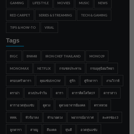
GAMING
LIFESTYLE
MOVIES
MUSIC
NEWS
RED CARPET
SERIES & STREAMING
TECH & GAMING
TIPS & HOW-TO
VIRAL
Tags
BIGC
BNK48
IRON CHEF THAILAND
MONO29
MONOMAX
NETFLIX
กรมชลประทาน
กรมอุตุนิยมวิทยา
ครอบครัวดารา
คุยแซ่บSHOW
คู่รัก
คู่รักดารา
งานวิวาห์
ดราม่า
ดวงประจำวัน
ดารา
ดาราติดโควิด19
ดาราสาว
ดาราอวดหุ่นแซ่บ
ดูดวง
ดูดวงอาจารย์มงคล
ตรวจหวย
ททท.
ทัวร์มาลง
ทำนายดวง
พยากรณ์อากาศ
ละครช่อง 3
ลูกดารา
สายมู
สีมงคล
หุ่นดี
อวดหุ่นแซ่บ