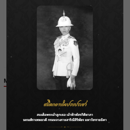
Post
Previous:
“มารี เบรินเนอร์” เจอด่านเมาแล้วขับ โวยกลางดึก!
navigation
Next:
เอาแล้ว! “เชอรีน” เคลื่อนไหวแบบนี้ ทำเอาชาวเน็ตอยาก
ใส่ใจ
More Stories
Editor's Picks
News
ลุยไม่หยุด!! กรมชลฯ เร่งเคลียร์ผักตบชวา-ติดตั้งเครื่อง
สูบน้ำทั่วไทย
Wichai S
04/08/2026
Editor's Picks
News