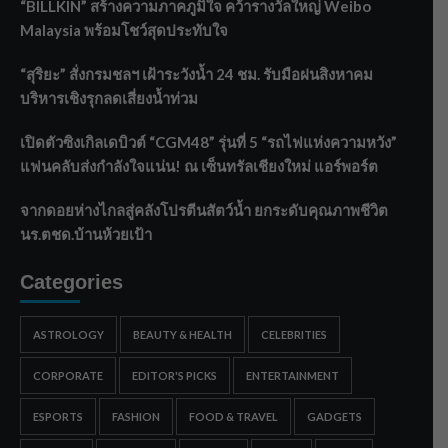
“BILLKIN” สร้างความภาคภูมิใจ คว้ารางวัลใหญ่ Weibo
Malaysia พร้อมโชว์สุดประทับใจ
“สุริยะ” สั่งกรมชลฯ เฝ้าระวังน้ำ 24 ชม. รับมือฝนสิงหาคม
บริหารเชิงรุกลดเสี่ยงน้ำท่วม
เปิดตัวซิงเกิลเดบิวต์ “CGM48” รุ่นที่ 5 “รถไฟแห่งความหวัง”
แฟนคลับส่งกำลังใจแน่น! ณ เซ็นทรัลเชียงใหม่ แอร์พอร์ต
จากดอยห่างไกลสู่คลังโปรตีนสัตว์น้ำ ยกระดับคุณภาพชีวิต
นร.ตชด.บ้านห้วยเป้า
Categories
ASTROLOGY
BEAUTY & HEALTH
CELEBRITIES
CORPORATE
EDITOR'S PICKS
ENTERTAINMENT
ESPORTS
FASHION
FOOD & TRAVEL
GADGETS