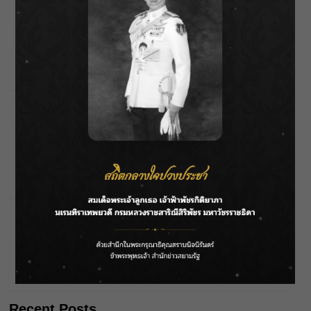
“มหัทธนะ อัมพรพิสิฏฐ์” เอ็มดีธอส.คนใหม่ ดึง
เทคโนโลยี Gen AI – Data – Digital ยกระดับทำงานทุก
มิติ ก้าวใหม่ทำให้คนไทยมีบ้าน
Wichai S
22/01/2026
Corporate
“โทมัส-ก้อง” เสิร์ฟโมเม้นต์ฉลองเปิดตัว Pomelo.
Concept Store แห่งใหม่ที่เมกาบางนา อีเว้นท์สุดพิเศษ
ที่ ผสานแฟชั่น แฟนคลับ และคอมมูนิตี้ เข้าไว้ด้วยกัน
อย่างลงตัว
Wichai S
18/01/2026
Corporate
เมเจอร์ ซีนีเพล็กซ์ กรุ้ป ผนึกพลัง สภากาชาดไทย ชวน
ร่วม “ทำบุญใหญ่รับปีใหม่”บริจาคโลหิตต่อชีวิต 19
มกราคมนี้
Wichai S
16/01/2026
Recent Posts