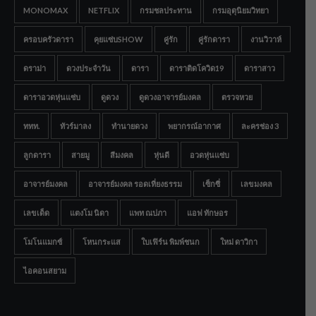
MONOMAX
NETFLIX
กรมชลประทาน
กรมอุตุนิยมวิทยา
ครอบครัวดารา
คุยแซ่บSHOW
คู่รัก
คู่รักดารา
งานวิวาห์
ดราม่า
ดวงประจำวัน
ดารา
ดาราติดโควิด19
ดาราสาว
ดาราอวดหุ่นแซ่บ
ดูดวง
ดูดวงอาจารย์มงคล
ตรวจหวย
ททท.
ทัวร์มาลง
ทำนายดวง
พยากรณ์อากาศ
ละครช่อง 3
ลูกดารา
สายมู
สีมงคล
หุ่นดี
อวดหุ่นแซ่บ
อาจารย์มงคล
อาจารย์มงคล รอดเที่ยงธรรม
เซ็กซี่
เลขมงคล
เลขเด็ด
แตงโม นิดา
แพท ณปภา
แอฟ ทักษอร
โมโนแมกซ์
โหนกระแส
ใบเฟิร์น พิมพ์ชนก
ใหม่ ดาวิกา
ไอคอนสยาม