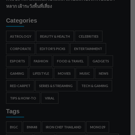
หลาก เฝ้าระวังพื้นที่เสี่ยง
Categories
ASTROLOGY
BEAUTY & HEALTH
CELEBRITIES
CORPORATE
EDITOR'S PICKS
ENTERTAINMENT
ESPORTS
FASHION
FOOD & TRAVEL
GADGETS
GAMING
LIFESTYLE
MOVIES
MUSIC
NEWS
RED CARPET
SERIES & STREAMING
TECH & GAMING
TIPS & HOW-TO
VIRAL
Tags
BIGC
BNK48
IRON CHEF THAILAND
MONO29