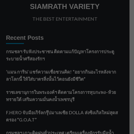
SIAMRATH VARIETY
THE BEST ENTERTAINMENT
Recent Posts
กรมชลฯ รับฟังประชาชน ติดตามแก้ปัญหาโครงการประตู
ระบายน้ำศรีสองรักฯ
‘แมน การิน’ แชร์ความเชื่อชวนคิด! “อยากกินอะไรหลังจาก
ลาโลกนี้ ให้ใส่บาตรสิ่งนั้นไว้ตอนยังมีชีวิต”
ราชเลขานุการในพระองค์ฯ ติดตามโครงการหุบกะพง–ห้วย
ทรายใต้ เสริมความมั่นคงน้ำเพชรบุรี
F.HERO จับมือเกิร์ลกรุ๊ปมาเลเซีย DOLLA ส่งซิงเกิลใหม่สุดส
ตรอง “G.O.A.T”
กรมชลฯ เกาะติดฝนทั่วประเทศ เตรียมเครื่องจักรรับมือน้ำ