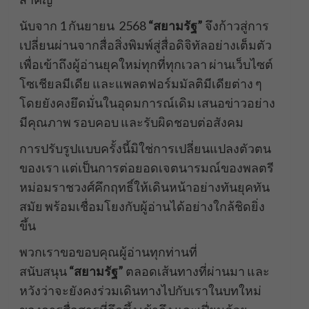
นับจาก 1 กันยายน 2568
“สยามรัฐ”
จึงก้าวสู่การ
เปลี่ยนผ่านจากสื่อสิ่งพิมพ์สู่สื่อดิจิทัลอย่างเต็มตัว
เพื่อเข้าถึงผู้อ่านยุคใหม่ทุกที่ทุกเวลา ผ่านเว็บไซต์
โซเชียลมีเดีย และแพลตฟอร์มมัลติมีเดียต่าง ๆ
โดยยังคงยึดมั่นในอุดมการณ์เดิม เสนอข่าวอย่าง
มีคุณภาพ รอบคอบ และรับผิดชอบต่อสังคม
การปรับรูปแบบครั้งนี้มิใช่การเปลี่ยนแปลงตัวตน
ของเรา แต่เป็นการต่อยอดเจตนารมณ์ของพลตรี
หม่อมราชวงศ์คึกฤทธิ์ให้เดินหน้าอย่างทันยุคทัน
สมัย พร้อมเชื่อมโยงกับผู้อ่านได้อย่างใกล้ชิดยิ่ง
ขึ้น
พวกเราขอขอบคุณผู้อ่านทุกท่านที่
สนับสนุน
“สยามรัฐ”
ตลอดเส้นทางที่ผ่านมา และ
หวังว่าจะยังคงร่วมเดินทางไปกับเราในบทใหม่