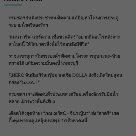
กรมชลฯ รับฟังประชาชน ติดตามแก้ปัญหาโครงการประตู
ระบายน้ำศรีสองรักฯ
‘แมน การิน’ แชร์ความเชื่อชวนคิด! “อยากกินอะไรหลังจาก
ลาโลกนี้ ให้ใส่บาตรสิ่งนั้นไว้ตอนยังมีชีวิต”
ราชเลขานุการในพระองค์ฯ ติดตามโครงการหุบกะพง–ห้วย
ทรายใต้ เสริมความมั่นคงน้ำเพชรบุรี
F.HERO จับมือเกิร์ลกรุ๊ปมาเลเซีย DOLLA ส่งซิงเกิลใหม่สุดส
ตรอง “G.O.A.T”
กรมชลฯ เกาะติดฝนทั่วประเทศ เตรียมเครื่องจักรรับมือน้ำ
หลาก เฝ้าระวังพื้นที่เสี่ยง
เดือดโค้งสุดท้าย! “ภณ ณวัสน์ – จีน่า ญีนา” ส่ง “ธาตรี” เรต
ติ้งพุ่ง พาคนดูแห่ลุ้นบทสรุป 10 สิงหาคมนี้ !