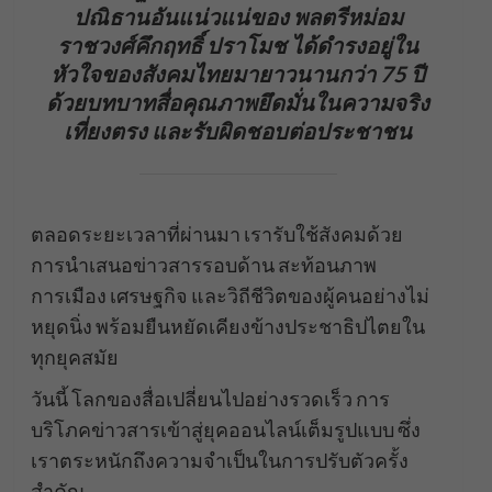
ปณิธานอันแน่วแน่ของ พลตรีหม่อม
ราชวงศ์คึกฤทธิ์ ปราโมช ได้ดำรงอยู่ใน
หัวใจของสังคมไทยมายาวนานกว่า 75 ปี
ด้วยบทบาทสื่อคุณภาพยึดมั่นในความจริง
เที่ยงตรง และรับผิดชอบต่อประชาชน
ตลอดระยะเวลาที่ผ่านมา เรารับใช้สังคมด้วย
การนำเสนอข่าวสารรอบด้าน สะท้อนภาพ
การเมือง เศรษฐกิจ และวิถีชีวิตของผู้คนอย่างไม่
หยุดนิ่ง พร้อมยืนหยัดเคียงข้างประชาธิปไตยใน
ทุกยุคสมัย
วันนี้ โลกของสื่อเปลี่ยนไปอย่างรวดเร็ว การ
บริโภคข่าวสารเข้าสู่ยุคออนไลน์เต็มรูปแบบ ซึ่ง
เราตระหนักถึงความจำเป็นในการปรับตัวครั้ง
สำคัญ