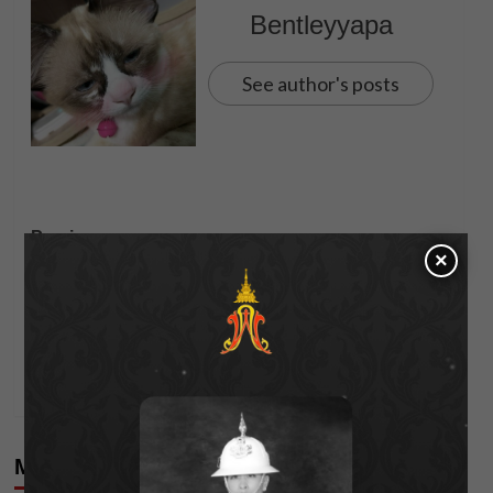
Bentleyyapa
See author's posts
Post
Previous:
×
คู่เดท ปะทะ คู่เดือด! “มาร์ช” ลุ้นจับมือ “โคจิ” ฝ่าด่าน
navigation
มิชชั่น “ยูโด-ฟลุ้ค” จบตั้งแต่ยังไม่เริ่มจีบ!
Next:
“ตั๊กแตน ชลดา” ขึ้นเขียงศัลยกรรม บอกเลยออกมาจึ้ง
เกิน!
More Stories
Corporate