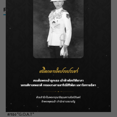
Recent Posts
ชลประทานเชียงใหม่เร่งพร่องน้ำแม่น้ำปิง รับมวลน้ำเหนือ ย้ำ
ยังไม่ล้นตลิ่ง
ฟาดลุคใหม่! “แบม พิชญานิน” แดนซ์สับทุกจังหวะ ชวน
แฟนๆ แกะท่า #นอกจอนอกใจ
กรมชลฯ รับฟังประชาชน ติดตามแก้ปัญหาโครงการประตู
ระบายน้ำศรีสองรักฯ
‘แมน การิน’ แชร์ความเชื่อชวนคิด! “อยากกินอะไรหลังจาก
ลาโลกนี้ ให้ใส่บาตรสิ่งนั้นไว้ตอนยังมีชีวิต”
ราชเลขานุการในพระองค์ฯ ติดตามโครงการหุบกะพง–ห้วย
ทรายใต้ เสริมความมั่นคงน้ำเพชรบุรี
F.HERO จับมือเกิร์ลกรุ๊ปมาเลเซีย DOLLA ส่งซิงเกิลใหม่สุดส
ตรอง “G.O.A.T”