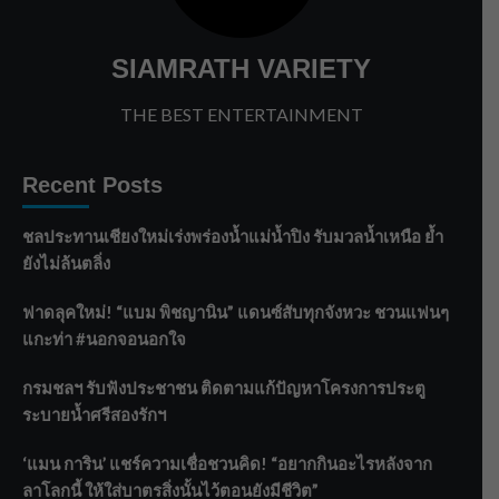
SIAMRATH VARIETY
THE BEST ENTERTAINMENT
Recent Posts
ชลประทานเชียงใหม่เร่งพร่องน้ำแม่น้ำปิง รับมวลน้ำเหนือ ย้ำ
ยังไม่ล้นตลิ่ง
ฟาดลุคใหม่! “แบม พิชญานิน” แดนซ์สับทุกจังหวะ ชวนแฟนๆ
แกะท่า #นอกจอนอกใจ
กรมชลฯ รับฟังประชาชน ติดตามแก้ปัญหาโครงการประตู
ระบายน้ำศรีสองรักฯ
‘แมน การิน’ แชร์ความเชื่อชวนคิด! “อยากกินอะไรหลังจาก
ลาโลกนี้ ให้ใส่บาตรสิ่งนั้นไว้ตอนยังมีชีวิต”