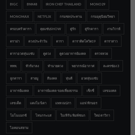
BIGC
BNK48
IRON CHEF THAILAND
MONO29
MONOMAX
NETFLIX
กรมชลประทาน
กรมอุตุนิยมวิทยา
ครอบครัวดารา
คุยแซ่บSHOW
คู่รัก
คู่รักดารา
งานวิวาห์
ดราม่า
ดวงประจำวัน
ดารา
ดาราติดโควิด19
ดาราสาว
ดาราอวดหุ่นแซ่บ
ดูดวง
ดูดวงอาจารย์มงคล
ตรวจหวย
ททท.
ทัวร์มาลง
ทำนายดวง
พยากรณ์อากาศ
ละครช่อง 3
ลูกดารา
สายมู
สีมงคล
หุ่นดี
อวดหุ่นแซ่บ
อาจารย์มงคล
อาจารย์มงคล รอดเที่ยงธรรม
เซ็กซี่
เลขมงคล
เลขเด็ด
แตงโม นิดา
แพท ณปภา
แอฟ ทักษอร
โมโนแมกซ์
โหนกระแส
ใบเฟิร์น พิมพ์ชนก
ใหม่ ดาวิกา
ไอคอนสยาม