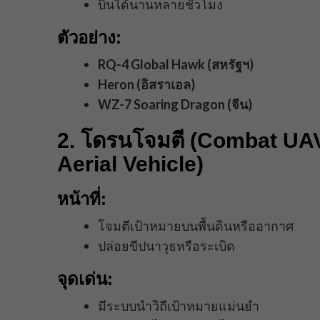
บินได้นานหลายชั่วโมง
ตัวอย่าง:
RQ-4 Global Hawk (สหรัฐฯ)
Heron (อิสราเอล)
WZ-7 Soaring Dragon (จีน)
2. โดรนโจมตี (Combat U
Aerial Vehicle)
หน้าที่:
โจมตีเป้าหมายบนพื้นดินหรืออากาศ
ปล่อยขีปนาวุธหรือระเบิด
จุดเด่น:
มีระบบนำวิถีเป้าหมายแม่นยำ