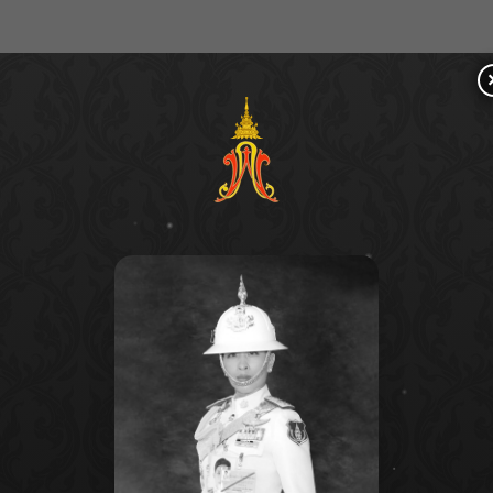
ตาย (Loitering Munitions /
ะเบิดตัวเอง