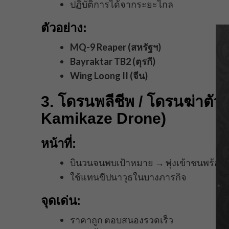
ปฏิบัติการได้จากระยะไกล
ตัวอย่าง:
MQ-9 Reaper (สหรัฐฯ)
Bayraktar TB2 (ตุรกี)
Wing Loong II (จีน)
3. โดรนพลีชีพ / โดรนฆ่าตัว
Kamikaze Drone)
หน้าที่:
บินวนจนพบเป้าหมาย → พุ่งเข้าชนพร้อมร
ใช้แทนขีปนาวุธในบางภารกิจ
จุดเด่น:
ราคาถูก ตอบสนองรวดเร็ว