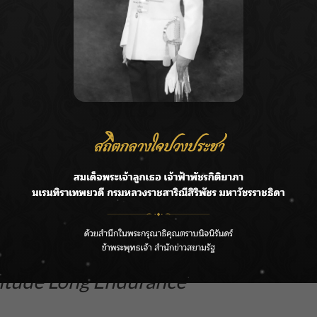
รือทำลายอาวุธฝ่ายตรงข้าม
ALE / HALE UAV)
titude Long Endurance
itude Long Endurance