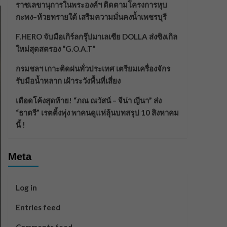
ราชเลขานุการในพระองค์ฯ ติดตามโครงการหุบ
กะพง–ห้วยทรายใต้ เสริมความมั่นคงน้ำเพชรบุรี
F.HERO จับมือเกิร์ลกรุ๊ปมาเลเซีย DOLLA ส่งซิงเกิล
ใหม่สุดสตรอง “G.O.A.T”
กรมชลฯ เกาะติดฝนทั่วประเทศ เตรียมเครื่องจักร
รับมือน้ำหลาก เฝ้าระวังพื้นที่เสี่ยง
เดือดโค้งสุดท้าย! “ภณ ณวัสน์ – จีน่า ญีนา” ส่ง
“ธาตรี” เรตติ้งพุ่ง พาคนดูแห่ลุ้นบทสรุป 10 สิงหาคม
นี้ !
Meta
Log in
Entries feed