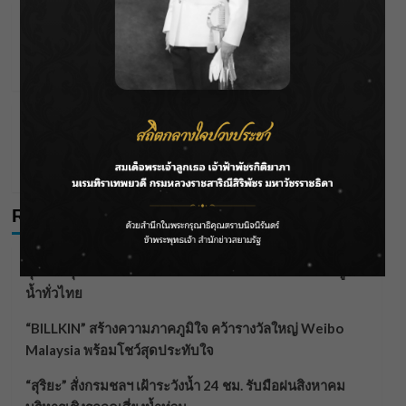
“สุริยะ” สั่งกรมชลฯ เฝ้าระวังน้ำ 24 ชม. รับมือฝน
สิงหาคม บริหารเชิงรุกลดเสี่ยงน้ำท่วม
Wichai S
03/08/2026
Editor's Picks
News
จากดอยห่างไกลสู่คลังโปรตีนสัตว์น้ำ ยกระดับคุณภาพ
ชีวิต นร.ตชด.บ้านห้วยเป้า
Wichai S
31/07/2026
Recent Posts
ลุยไม่หยุด!! กรมชลฯ เร่งเคลียร์ผักตบชวา-ติดตั้งเครื่องสูบ
น้ำทั่วไทย
“BILLKIN” สร้างความภาคภูมิใจ คว้ารางวัลใหญ่ Weibo
Malaysia พร้อมโชว์สุดประทับใจ
“สุริยะ” สั่งกรมชลฯ เฝ้าระวังน้ำ 24 ชม. รับมือฝนสิงหาคม