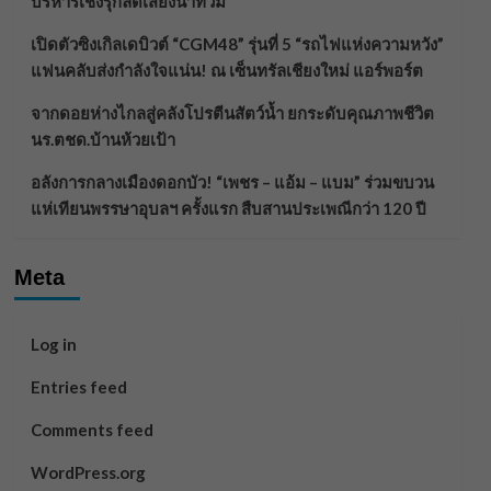
บริหารเชิงรุกลดเสี่ยงน้ำท่วม
เปิดตัวซิงเกิลเดบิวต์ “CGM48” รุ่นที่ 5 “รถไฟแห่งความหวัง”
แฟนคลับส่งกำลังใจแน่น! ณ เซ็นทรัลเชียงใหม่ แอร์พอร์ต
จากดอยห่างไกลสู่คลังโปรตีนสัตว์น้ำ ยกระดับคุณภาพชีวิต
นร.ตชด.บ้านห้วยเป้า
อลังการกลางเมืองดอกบัว! “เพชร – แอ้ม – แบม” ร่วมขบวน
แห่เทียนพรรษาอุบลฯ ครั้งแรก สืบสานประเพณีกว่า 120 ปี
Meta
Log in
Entries feed
Comments feed
WordPress.org