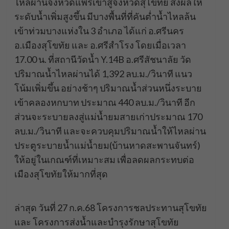
ไหลผ่านจังหวัดแพร่เข้าสู่จังหวัดสุโขทัย ส่งผลให้
ระดับน้ำเพิ่มสูงขึ้น มีบางพื้นที่ที่คันต่ำน้ำไหลล้น
เข้าท่วมบางแห่งใน 3 อำเภอ ได้แก่ อ.ศรีนคร
อ.เมืองสุโขทัย และ อ.ศรีสำโรง โดยเมื่อเวลา
17.00 น. ที่สถานีวัดน้ำ Y.14B อ.ศรีสัชนาลัย วัด
ปริมาณน้ำไหลผ่านได้ 1,392 ลบ.ม./วินาที แนว
โน้มเพิ่มขึ้น อย่างช้าๆ ปริมาณน้ำส่วนหนึ่งระบาย
เข้าคลองหกบาท ประมาณ 440 ลบ.ม./วินาที อีก
ส่วนจะระบายลงสู่แม่น้ำยมสายเก่าประมาณ 170
ลบ.ม./วินาที และจะควบคุมปริมาณน้ำให้ไหลผ่าน
ประตูระบายน้ำแม่น้ำยม(บ้านหาดสะพานจันทร์)
ให้อยู่ในเกณฑ์ที่เหมาะสม เพื่อลดผลกระทบต่อ
เมืองสุโขทัยให้มากที่สุด
ล่าสุด วันที่ 27 ก.ค.68 โครงการชลประทานสุโขทัย
และ โครงการส่งน้ำและบำรุงรักษาสุโขทัย