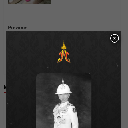
Post
Previous:
“รมช.อัครา” กำชับกรมชลฯ บูรณาการบริหารน้ำเป็น
navigation
×
ระบบ เร่งฟื้นฟู-เยียวยาประชาชน
Next:
ชาวบ้านลุ่มน้ำยม–น่านปลอดภัย! กรมชลฯ ผนึกกำลัง
ควบคุมจราจรน้ำลดผลกระทบ
More Stories
Editor's Picks
News
ลุยไม่หยุด!! กรมชลฯ เร่งเคลียร์ผักตบชวา-ติดตั้งเครื่อง
สูบน้ำทั่วไทย
Wichai S
04/08/2026
Editor's Picks
News