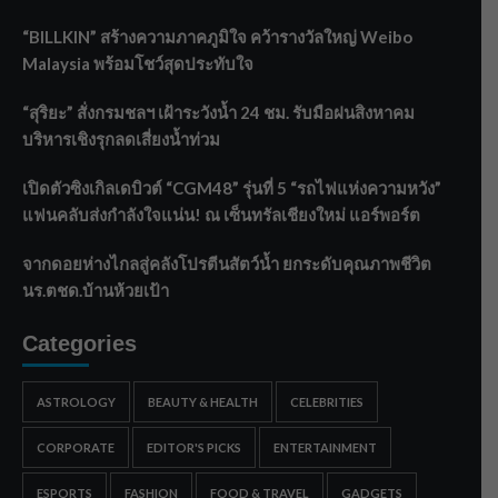
“BILLKIN” สร้างความภาคภูมิใจ คว้ารางวัลใหญ่ Weibo
Malaysia พร้อมโชว์สุดประทับใจ
“สุริยะ” สั่งกรมชลฯ เฝ้าระวังน้ำ 24 ชม. รับมือฝนสิงหาคม
บริหารเชิงรุกลดเสี่ยงน้ำท่วม
เปิดตัวซิงเกิลเดบิวต์ “CGM48” รุ่นที่ 5 “รถไฟแห่งความหวัง”
แฟนคลับส่งกำลังใจแน่น! ณ เซ็นทรัลเชียงใหม่ แอร์พอร์ต
จากดอยห่างไกลสู่คลังโปรตีนสัตว์น้ำ ยกระดับคุณภาพชีวิต
นร.ตชด.บ้านห้วยเป้า
Categories
ASTROLOGY
BEAUTY & HEALTH
CELEBRITIES
CORPORATE
EDITOR'S PICKS
ENTERTAINMENT
ESPORTS
FASHION
FOOD & TRAVEL
GADGETS