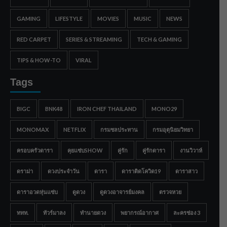
GAMING
LIFESTYLE
MOVIES
MUSIC
NEWS
RED CARPET
SERIES & STREAMING
TECH & GAMING
TIPS & HOW-TO
VIRAL
Tags
BIGC
BNK48
IRON CHEF THAILAND
MONO29
MONOMAX
NETFLIX
กรมชลประทาน
กรมอุตุนิยมวิทยา
ครอบครัวดารา
คุยแซ่บSHOW
คู่รัก
คู่รักดารา
งานวิวาห์
ดราม่า
ดวงประจำวัน
ดารา
ดาราติดโควิด19
ดาราสาว
ดาราอวดหุ่นแซ่บ
ดูดวง
ดูดวงอาจารย์มงคล
ตรวจหวย
ททท.
ทัวร์มาลง
ทำนายดวง
พยากรณ์อากาศ
ละครช่อง 3