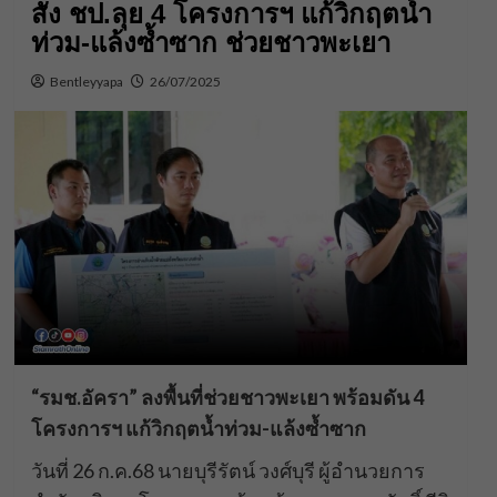
สั่ง ชป.ลุย 4 โครงการฯ แก้วิกฤตน้ำ
ท่วม-แล้งซ้ำซาก ช่วยชาวพะเยา
Bentleyyapa
26/07/2025
“รมช.อัครา” ลงพื้นที่ช่วยชาวพะเยา พร้อมดัน 4
โครงการฯ แก้วิกฤตน้ำท่วม-แล้งซ้ำซาก
วันที่ 26 ก.ค.68 นายบุรีรัตน์ วงศ์บุรี ผู้อำนวยการ