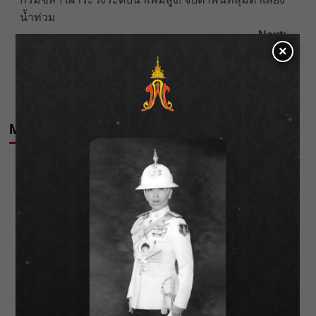
navigation
น้ำท่วม
Next:
×
“รมว.อรรถกร” กำชับกรมชลฯ เข้มคุมน้ำยม รับมือน้ำ
ท่วม
More Stories
Editor's Picks
News
กรมประมงฟื้น “บ้านธารทอง” จากป่าเสื่อมโทรม สู่
แหล่งโปรตีนยั่งยืนตามพระราชดำริ
Wichai S
10/08/2026
Editor's Picks
News
ชลประทานเชียงใหม่เร่งพร่องน้ำแม่น้ำปิง รับมวลน้ำ
เหนือ ย้ำยังไม่ล้นตลิ่ง
Wichai S
09/08/2026
Editor's Picks
News