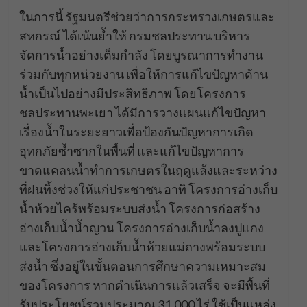
ในการนี้ รัฐมนตรีช่วยว่าการกระทรวงเกษตรและ
สหกรณ์ ได้เน้นย้ำให้ กรมชลประทาน บริหาร
จัดการน้ำอย่างเต็มกำลัง โดยบูรณาการทำงาน
ร่วมกับทุกหน่วยงาน เพื่อให้การแก้ไขปัญหาด้าน
น้ำเป็นไปอย่างมีประสิทธิภาพ โดยโครงการ
ชลประทานพะเยา ได้มีการวางแผนแก้ไขปัญหา
เรื่องน้ำในระยะยาวเพื่อป้องกันปัญหาการเกิด
อุทกภัยซ้ำซากในพื้นที่ และแก้ไขปัญหาการ
ขาดแคลนน้ำทำการเกษตรในฤดูแล้งและระหว่าง
ที่ฝนทิ้งช่วงให้แก่ประชาชน อาทิ โครงการอ่างเก็บ
น้ำห้วยไคร้พร้อมระบบส่งน้ำ โครงการก่อสร้าง
อ่างเก็บน้ำน้ำญวน โครงการอ่างเก็บน้ำลงปูแกง
และโครงการอ่างเก็บน้ำห้วยแม่ถางพร้อมระบบ
ส่งน้ำ ซึ่งอยู่ในขั้นตอนการศึกษาความเหมาะสม
ของโครงการ หากดำเนินการแล้วเสร็จ จะมีพื้นที่
รับประโยชน์รวมประมาณ 31,000 ไร่ ใช้เป็นแหล่ง