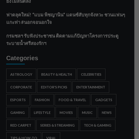
ยังไม่ล้นตลิ่ง
ฟาดลุคใหม่! “แบม พิชญานิน” แดนซ์สับทุกจังหวะ ชวนแฟนๆ
แกะท่า #นอกจอนอกใจ
กรมชลฯ รับฟังประชาชน ติดตามแก้ปัญหาโครงการประตู
ระบายน้ำศรีสองรักฯ
Categories
ASTROLOGY
BEAUTY & HEALTH
CELEBRITIES
CORPORATE
EDITOR'S PICKS
ENTERTAINMENT
ESPORTS
FASHION
FOOD & TRAVEL
GADGETS
GAMING
LIFESTYLE
MOVIES
MUSIC
NEWS
RED CARPET
SERIES & STREAMING
TECH & GAMING
TIPS & HOW-TO
VIRAL