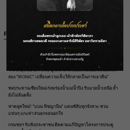
กรมชลฯ รับฟังประชาชน ติดตามแก้ปัญหาโครงการ
ประตูระบายน้ำศรีสองรักฯ
Wichai S
07/08/2026
Recent Posts
กรมประมงฟื้น “บ้านธารทอง” จากป่าเสื่อมโทรม สู่แหล่ง
โปรตีนยั่งยืนตามพระราชดำริ
“MARQUISE (มาร์คีส์) บุกตลาดโกลบอลต่อเนื่อง ส่งซิงเกิลที่
สอง “IRONIC” เปลี่ยนความเจ็บให้กลายเป็นการเอาคืน”
ชลประทานเชียงใหม่เร่งพร่องน้ำแม่น้ำปิง รับมวลน้ำเหนือ ย้ำ
ยังไม่ล้นตลิ่ง
ฟาดลุคใหม่! “แบม พิชญานิน” แดนซ์สับทุกจังหวะ ชวน
แฟนๆ แกะท่า #นอกจอนอกใจ
กรมชลฯ รับฟังประชาชน ติดตามแก้ปัญหาโครงการประตู