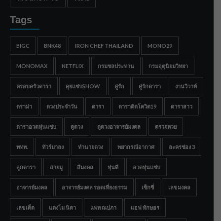
Tags
BIGC
BNK48
IRON CHEF THAILAND
MONO29
MONOMAX
NETFLIX
กรมชลประทาน
กรมอุตุนิยมวิทยา
ครอบครัวดารา
คุยแซ่บSHOW
คู่รัก
คู่รักดารา
งานวิวาห์
ดราม่า
ดวงประจำวัน
ดารา
ดาราติดโควิด19
ดาราสาว
ดาราอวดหุ่นแซ่บ
ดูดวง
ดูดวงอาจารย์มงคล
ตรวจหวย
ททท.
ทัวร์มาลง
ทำนายดวง
พยากรณ์อากาศ
ละครช่อง 3
ลูกดารา
สายมู
สีมงคล
หุ่นดี
อวดหุ่นแซ่บ
อาจารย์มงคล
อาจารย์มงคล รอดเที่ยงธรรม
เซ็กซี่
เลขมงคล
เลขเด็ด
แตงโม นิดา
แพท ณปภา
แอฟ ทักษอร