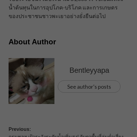
น้ำต้นทุนในการอุปโภค-บริโภค และการเกษตร
ของประชาชนชาวพะเยาอย่างยั่งยืนต่อไป
About Author
Bentleyyapa
See author's posts
Post
Previous:
กรมชลฯ เฝ้าระวังระดับน้ำเพิ่มสูง! จับตาพื้นที่ลุ่มต่ำเสี่ยง