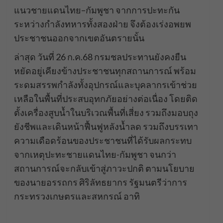
แนวชายแดนไทย–กัมพูชา จากการปะทะกัน
ระหว่างกำลังทหารทั้งสองฝ่าย จึงต้องเร่งอพยพ
ประชาชนออกจากเขตอันตรายนั้น
ล่าสุด วันที่ 26 ก.ค.68 กรมชลประทานยังคงยืน
หยัดอยู่เคียงข้างประชาชนทุกสถานการณ์ พร้อม
ระดมสรรพกำลังทั้งอุปกรณ์และบุคลากรเข้าช่วย
เหลือในพื้นที่ประสบอุทกภัยอย่างต่อเนื่อง โดยติด
ตั้งเครื่องสูบน้ำในบริเวณพื้นที่เสี่ยง รวมถึงมอบถุง
ยังชีพและเดินหน้าฟื้นฟูหลังน้ำลด รวมถึงบรรเทา
ความเดือดร้อนของประชาชนที่ได้รับผลกระทบ
จากเหตุปะทะชายแดนไทย-กัมพูชา จนกว่า
สถานการณ์จะกลับเข้าสู่ภาวะปกติ ตามนโยบาย
ของนายอรรถกร ศิริลัทธยากร รัฐมนตรีว่าการ
กระทรวงเกษตรและสหกรณ์ อาทิ