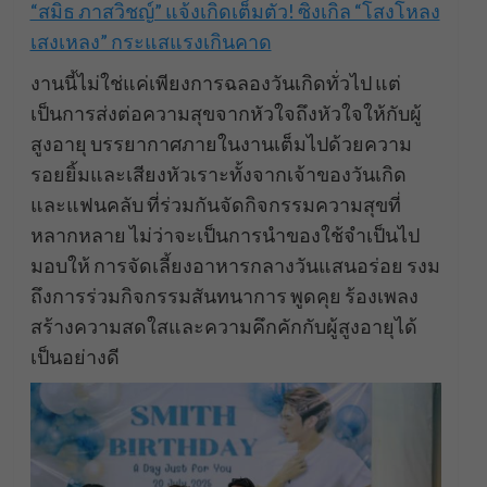
“สมิธ ภาสวิชญ์” แจ้งเกิดเต็มตัว! ซิงเกิล “โสงโหลง
เสงเหลง” กระแสแรงเกินคาด
งานนี้ไม่ใช่แค่เพียงการฉลองวันเกิดทั่วไป แต่
เป็นการส่งต่อความสุขจากหัวใจถึงหัวใจให้กับผู้
สูงอายุ บรรยากาศภายในงานเต็มไปด้วยความ
รอยยิ้มและเสียงหัวเราะทั้งจากเจ้าของวันเกิด
และแฟนคลับ ที่ร่วมกันจัดกิจกรรมความสุขที่
หลากหลาย ไม่ว่าจะเป็นการนำของใช้จำเป็นไป
มอบให้ การจัดเลี้ยงอาหารกลางวันแสนอร่อย รงม
ถึงการร่วมกิจกรรมสันทนาการ พูดคุย ร้องเพลง
สร้างความสดใสและความคึกคักกับผู้สูงอายุได้
เป็นอย่างดี