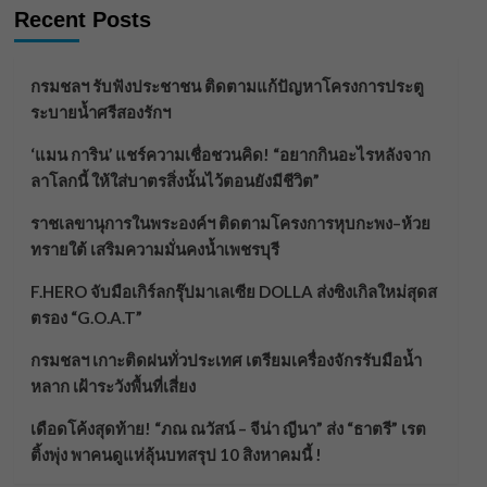
Recent Posts
กรมชลฯ รับฟังประชาชน ติดตามแก้ปัญหาโครงการประตู
ระบายน้ำศรีสองรักฯ
‘แมน การิน’ แชร์ความเชื่อชวนคิด! “อยากกินอะไรหลังจาก
ลาโลกนี้ ให้ใส่บาตรสิ่งนั้นไว้ตอนยังมีชีวิต”
ราชเลขานุการในพระองค์ฯ ติดตามโครงการหุบกะพง–ห้วย
ทรายใต้ เสริมความมั่นคงน้ำเพชรบุรี
F.HERO จับมือเกิร์ลกรุ๊ปมาเลเซีย DOLLA ส่งซิงเกิลใหม่สุดส
ตรอง “G.O.A.T”
กรมชลฯ เกาะติดฝนทั่วประเทศ เตรียมเครื่องจักรรับมือน้ำ
หลาก เฝ้าระวังพื้นที่เสี่ยง
เดือดโค้งสุดท้าย! “ภณ ณวัสน์ – จีน่า ญีนา” ส่ง “ธาตรี” เรต
ติ้งพุ่ง พาคนดูแห่ลุ้นบทสรุป 10 สิงหาคมนี้ !