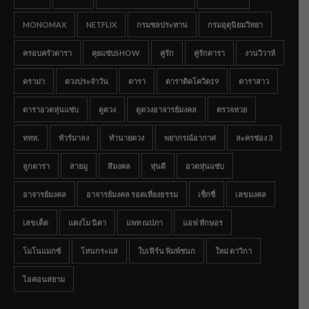
MONOMAX
NETFLIX
กรมชลประทาน
กรมอุตุนิยมวิทยา
ครอบครัวดารา
คุยแซ่บSHOW
คู่รัก
คู่รักดารา
งานวิวาห์
ดราม่า
ดวงประจำวัน
ดารา
ดาราติดโควิด19
ดาราสาว
ดาราอวดหุ่นแซ่บ
ดูดวง
ดูดวงอาจารย์มงคล
ตรวจหวย
ททท.
ทัวร์มาลง
ทำนายดวง
พยากรณ์อากาศ
ละครช่อง 3
ลูกดารา
สายมู
สีมงคล
หุ่นดี
อวดหุ่นแซ่บ
อาจารย์มงคล
อาจารย์มงคล รอดเที่ยงธรรม
เซ็กซี่
เลขมงคล
เลขเด็ด
แตงโม นิดา
แพท ณปภา
แอฟ ทักษอร
โมโนแมกซ์
โหนกระแส
ใบเฟิร์น พิมพ์ชนก
ใหม่ ดาวิกา
ไอคอนสยาม