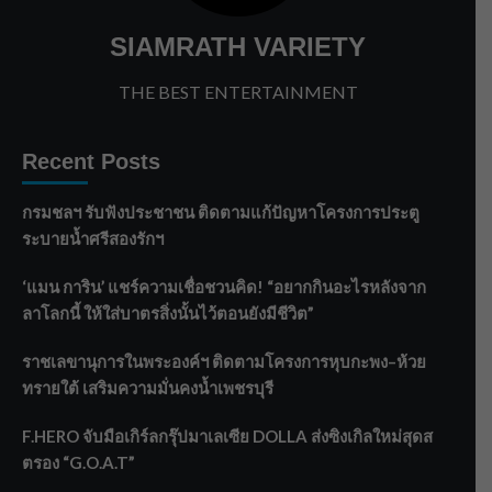
SIAMRATH VARIETY
THE BEST ENTERTAINMENT
Recent Posts
กรมชลฯ รับฟังประชาชน ติดตามแก้ปัญหาโครงการประตู
ระบายน้ำศรีสองรักฯ
‘แมน การิน’ แชร์ความเชื่อชวนคิด! “อยากกินอะไรหลังจาก
ลาโลกนี้ ให้ใส่บาตรสิ่งนั้นไว้ตอนยังมีชีวิต”
ราชเลขานุการในพระองค์ฯ ติดตามโครงการหุบกะพง–ห้วย
ทรายใต้ เสริมความมั่นคงน้ำเพชรบุรี
F.HERO จับมือเกิร์ลกรุ๊ปมาเลเซีย DOLLA ส่งซิงเกิลใหม่สุดส
ตรอง “G.O.A.T”