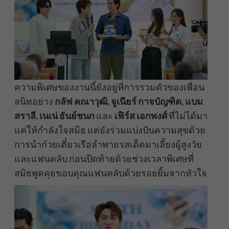
ความพิเศษของงานนี้ยังอยู่ที่การรวมตัวของเพื่อน
สนิทอย่าง
กลัฟ คณาวุฒิ, จูเนียร์ กาจบัญฑิต, แบม
สราลี, เนเน่ ธันย์ชนก
และ
เฟิร์ส เอกพงศ์
ที่ไม่ได้มา
แค่ให้กำลังใจสมิธ แต่ยังร่วมแบ่งปันความสุขด้วย
การนำก๋วยเตี๋ยวเรือลำพายรสเด็ดมาเลี้ยงผู้สูงวัย
และแฟนคลับ ก่อนปิดท้ายด้วยช่วงเวลาพิเศษที่
สมิธพูดคุยขอบคุณแฟนคลับด้วยรอยยิ้มจากหัวใจ