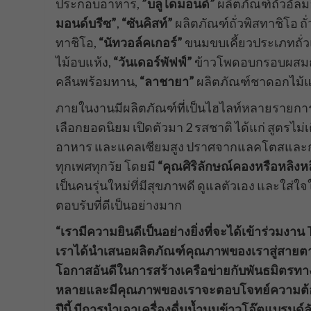
ประกอบอาหาร,
”บลูไดมอนด์”
ผลิตภัณฑ์ถั่วอัล
มอนด์บรีซ”
,
“ซันคิสท์”
ผลิตภัณฑ์ถั่วพิสทาชิโอ ถ
ทาชิโอ,
“นัทวอล์คเกอร์”
ขนมขบเคี้ยวประเภทถั่ว
ไม้อบแห้ง,
“วันเดอร์พัฟฟ์”
ข้าวโพดอบกรอบผสมถั่
คลีนพร้อมทาน,
“ลาชายา”
ผลิตภัณฑ์ชาดอกไม้
ภายในงานมีผลิตภัณฑ์ที่เป็นไฮไลท์หลายรายการ
เลือกยอดนิยม เปิดตัวมา 2 รสชาติ ได้แก่ สูตรไ
อาหาร และแคลเซียมสูง ปราศจากแลคโตสและกลูเต
ทุกเพศทุกวัย โดยมี
“
คุณศิริลักษณ์
คอง
หรือ
หลิง
หล
เป็นคนรุ่นใหม่ที่มีสุขภาพดี ดูแลตัวเอง และใส่
ตอบรับที่ดีเป็นอย่างมาก
“เรามีความยินดีเป็นอย่างยิ่งที่จะได้เข้าร่วมงา
เราได้นำเสนอผลิตภัณฑ์คุณภาพของเราสู่สายตาผ
โอกาสอันดีในการสร้างเครือข่ายกับพันธมิตรทางธ
หลายและมีคุณภาพของเราจะตอบโจทย์ความต้องก
ปีนี้ มีการนำเอาเครื่องดื่มน้ำนมข้าวโอ๊ตแบรนด