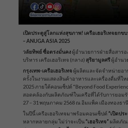
เปิดประตูสู่โลกแห่งสุขภาพ! เครือเฮอริเทจยก
– ANUGA ASIA 2025
วลัยทิพย์ ซื่อตรงมั่นคง
ผู้อำนวยการฝ่ายสื่อสารองค
บริหาร เครือเฮอริเทจ (กลาง)
สุริยามูลศรี
ผู้อำนว
กรุงเทพ-เครือเฮอริเทจ
ผู้ผลิตและจัดจำหน่ายอาห
ครั้งในงานแสดงสินค้าอาหารและเครื่องดื่มที่ใ
2025 ภายใต้คอนเซ็ปต์ “Beyond Food Experien
สอดคล้องกับผลิตภัณฑ์ในเครือที่ได้รับการยอมรั
27 – 31 พฤษภาคม 2568 ณ อิมแพ็ค เมืองทองธาน
ในปีนี้ เครือเฮอริเทจมาพร้อมคอนเซ็ปต์
“เปิดประ
หลากหลายกลุ่ม ไม่ว่าจะเป็น
“เฮอริเทจ”
ผลิตภัณฑ