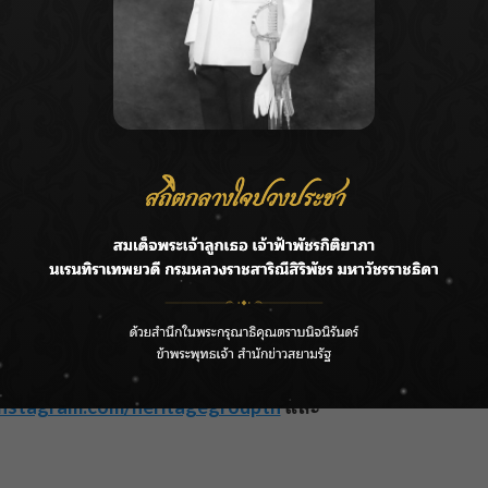
องยืนยันถึงความมุ่งมั่นของเรา ในการนำเสนอนมอัลมอนด์ที่
ย รสชาติอร่อย และดีต่อสุขภาพ ซึ่งเป็นแรงผลักดันให้
การณ์ที่ดีที่สุดแก่ผู้บริโภคชาวไทย”
คุณวศธร เสริม
็นอย่างมาก คือ รางวัล Prime Minister’s Export Award
่อมั่นให้กับผู้บริโภคในด้านระบบการผลิตที่ได้มาตรฐาน
ึงถึงความเชื่อมั่นจากผู้บริโภคทั่วโลก”
คุณวศธร กล่าว
ัดสรรวัตถุดิบธรรมชาติคุณภาพสูง ผ่านกระบวนการผลิตที่
องทั้ง HACCP, GHPs, BRCGS, และ ISO 22000 พร้อมด้วย
ตภัณฑ์ที่ดีที่สุดและมีคุณค่าทางโภชนาการแก่ผู้บริโภค
มงานจะได้พบกับกิจกรรมที่น่าสนใจ การชิมผลิตภัณฑ์ใหม่
นั้น ติดตามกิจกรรมและข่าวสารของเครือเฮอริเทจได้ที่
nstagram.com/heritagegroupth
และ