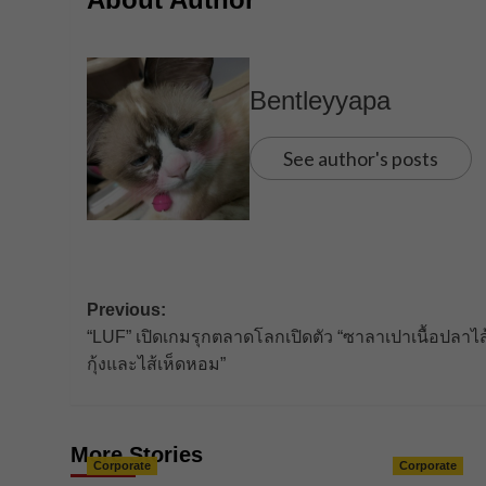
Bentleyyapa
See author's posts
Post
Previous:
“LUF” เปิดเกมรุกตลาดโลกเปิดตัว “ซาลาเปาเนื้อปลาไส
navigation
กุ้งและไส้เห็ดหอม”
More Stories
Corporate
Corporate