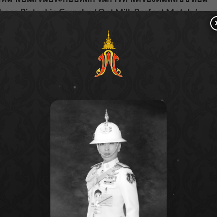
 Choco Pistachio Crunchy / Oat Milk Perfect Match /
การเห็นถึงความสามารถในการนำผลิตภัณฑ์ของเราไปต่อย
ตล์ของคนรุ่นใหม่ ที่ชื่นชอบในการบริโภคเครื่องดื่มที่มี
พลไพศาล ผู้บริหารเครือเฮอริเทจ กล่าว
ซีรีส์ใหม่ กับครั้งแรกในไทยที่นำอัลมอนด์คุณภาพ
แซ่บเผ็ดซี้ดถึงใจ 2 รสชาติ 2 สไตล์ ไม่ว่าจะเป็น Nut
บันดาลใจจากรสชาติยอดนิยมฝั่งตะวันตก เน้นความอร่อย
 Walker Sizzling BBQ Crunchy Almonds นำเสนอเอกลักษณ์
่อมจากเครื่องเทศนานาชนิด หอมกรุ่นกลิ่นรมควัน จัด
หมดซอง และยังได้ประโยชน์หลากชนิดจากอัลมอนด์ที่คัด
มอนด์ อัลมอนด์ บรีซ ยังได้รับเกียรติจากผู้บริโภค ที่ร่วม
mired Brand ซึ่งจัดขึ้นโดยนิตยสาร BrandAge โดย
ี่ยวกับแบรนด์ที่พวกเขาชื่นชอบและประทับใจมากที่สุด
3 ปีซ้อน ได้แก่ ปี 2023 จากกลุ่มนมจากธัญพืช ในปี 2024 และ