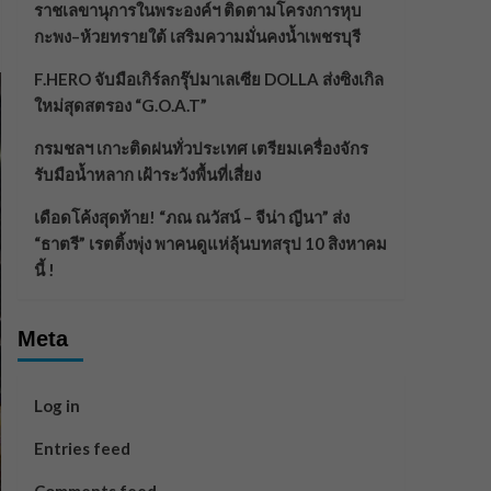
ราชเลขานุการในพระองค์ฯ ติดตามโครงการหุบ
กะพง–ห้วยทรายใต้ เสริมความมั่นคงน้ำเพชรบุรี
F.HERO จับมือเกิร์ลกรุ๊ปมาเลเซีย DOLLA ส่งซิงเกิล
ใหม่สุดสตรอง “G.O.A.T”
กรมชลฯ เกาะติดฝนทั่วประเทศ เตรียมเครื่องจักร
รับมือน้ำหลาก เฝ้าระวังพื้นที่เสี่ยง
เดือดโค้งสุดท้าย! “ภณ ณวัสน์ – จีน่า ญีนา” ส่ง
“ธาตรี” เรตติ้งพุ่ง พาคนดูแห่ลุ้นบทสรุป 10 สิงหาคม
นี้ !
Meta
Log in
Entries feed