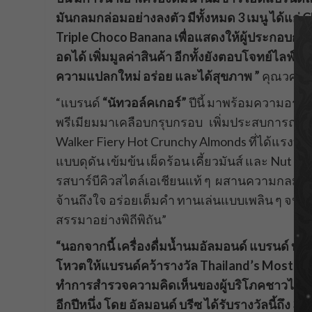
มันกลมกล่อมอย่างลงตัว มีทั้งหมด 3 เมนู ได้แก่
Triple Choco Banana เพื่อแสดงให้ผู้ประกอบ
อดได้ เพิ่มมูลค่าสินค้า อีกทั้งยังตอบโจทย์ไลฟ์สไ
ความแปลกใหม่ อร่อย และได้สุขภาพ ”
คุณวศธร 
“แบรนด์
“
นัท
วอล์คเกอร์
”
ปีนี้ มาพร้อมความอร่อย
พรีเมียมมาเคลือบกรุบกรอบ เพิ่มประสบการณ์ความ
Walker Fiery Hot Crunchy Almonds ที่ได้แรง
แบบดุดัน เข้มข้น เผ็ดร้อน เคี้ยวมันส์ และ Nut
รสบาร์บีคิวสไตล์เอเชียนแท้ ๆ ผสานความกลมกล
จ้านถึงใจ อร่อยเต็มคำ ทานเล่นแบบเพลิน ๆ จน
สรรมาอย่างพิถีพิถัน”
“นอกจากนี้ เครื่องดื่มน้ำนมอัลมอนด์ แบรนด์ บลูได
โหวตให้แบรนด์คว้ารางวัล Thailand’s Most Ad
ทำการสำรวจความคิดเห็นของผู้บริโภคชาวไทย เก
อีกปีหนึ่ง โดย อัลมอนด์ บรีซ ได้รับรางวัลนี้ถึง 