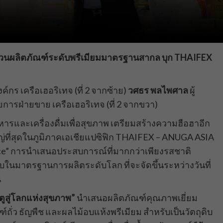
ขบวนผลิตภัณฑ์ระดับพรีเมียมมาตรฐานสากล
บุก THAIFEX
์กร เครือเฮอริเทจ (ที่ 2 จากซ้าย)
วศธร พลไพศาล
ผู้
ยการฝ่ายขาย เครือเฮอริเทจ (ที่ 2 จากขวา)
ารและเครื่องดื่มเพื่อสุขภาพ เตรียมสร้างความฮือฮาอีก
หญ่ที่สุดในภูมิภาคเอเชียแปซิฟิก THAIFEX – ANUGA ASIA
ce” การนำเสนอประสบการณ์ที่มากกว่าเพียงรสชาติ
บในมาตรฐานการผลิตระดับโลก ที่จะจัดขึ้นระหว่างวันที่
ี
ตูสู่โลกแห่งสุขภาพ”
นำเสนอผลิตภัณฑ์คุณภาพเยี่ยม
์ถั่ว ธัญพืช และผลไม้อบแห้งพรีเมียม สำหรับเป็นวัตถุดิบ