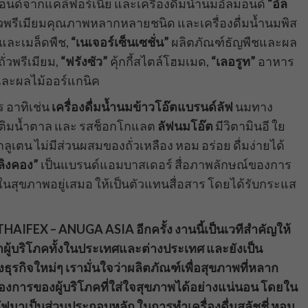
มอนด์จากแคลิฟอร์เนีย และเครื่องดื่มน้ำนมอัลมอนด์
“อัล
ั่วพรีเมียมคุณภาพหลากหลายชนิด และเครื่องดื่มน้ำนมพิส
และเมล็ดพืช,
“เนเจอร์เซ็นเซชั่น”
ผลิตภัณฑ์ธัญพืชและผล
วพรีเมียม,
“ฟรังซัว”
คุ้กกี้สไตล์โฮมเมด,
“เลอรูท”
อาหาร
และผลไม้ออร์แกนิค
 อาทิเช่น
เครื่องดื่มน้ำนมข้าวโอ๊ต
แบรนด์
ลัฟ
นมทาง
ม่เติมน้ำตาล และ รสช็อกโกแลต
ลัฟ
นมโอ๊ต
มีวิตามินอี ใย
น ไม่มีส่วนผสมของถั่วเหลือง หอม อร่อย ดื่มง่ายได้
ิง
คอง
”
เป็นแบรนด์แอมบาสเดอร์ สื่อภาพลักษณ์ของการ
ใจในสุขภาพอยู่เสมอ ให้เป็นตัวแทนสื่อสาร โดยได้รับกระแส
น THAIFEX – ANUGA ASIA อีกครั้ง งานนี้เป็นเวทีสำคัญให้
ู้บริโภคทั้งในประเทศและต่างประเทศ และยังเป็น
ุรกิจใหม่ๆ เรามั่นใจว่าผลิตภัณฑ์เพื่อสุขภาพที่หลาก
ารของผู้บริโภคที่ใส่ใจสุขภาพได้อย่างแน่นอน โดยใน
์ลัฟมาเป็นส่วนประกอบหลัก ในการทำเครื่องดื่มสลัชชี่ หอม