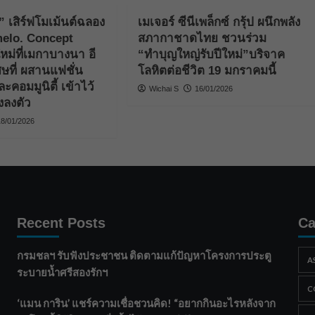
” เสิร์ฟโมเม้นต์ฉลอง
เมเจอร์ ซีนีเพล็กซ์ กรุ้ป ผนึกพลัง
melo. Concept
สภากาชาดไทย ชวนร่วม
หม่ที่เมกาบางนา อี
“ทำบุญใหญ่รับปีใหม่”บริจาค
เศษที่ ผสานแฟชั่น
โลหิตต่อชีวิต 19 มกราคมนี้
คอมมูนิตี้ เข้าไว้
Wichai S
16/01/2026
งลงตัว
18/01/2026
Recent Posts
Ca
กรมชลฯ รับฟังประชาชน ติดตามแก้ปัญหาโครงการประตู
A
ระบายน้ำศรีสองรักฯ
C
‘แมน การิน’ แชร์ความเชื่อชวนคิด! “อยากกินอะไรหลังจาก