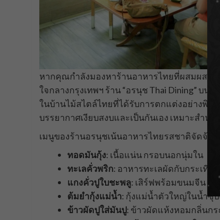
หากคุณกำลังมองหาร้านอาหารไทยที่ผสมผสานคว
ใจกลางกรุงเทพฯ ร้าน “อรนุช Thai Dining” บนถนน
ในบ้านไม้สไตล์ไทยที่ได้รับการตกแต่งอย่างพิถีพิ
บรรยากาศเงียบสงบและเป็นกันเอง เหมาะสำหรับ
เมนูของร้านอรนุชเน้นอาหารไทยรสชาติจัดจ้าน
ทอดมันกุ้ง
: เนื้อแน่น กรอบนอกนุ่มใน
ทะเลคั่วพริก
: อาหารทะเลผัดกับกระเทียม
แกงคั่วปูใบชะพลู
: เสิร์ฟพร้อมขนมจีน รส
ต้มยำกุ้งแม่น้ำ
: กุ้งแม่น้ำตัวใหญ่ในน้ำซ
ข้าวผัดปูใส่มันปู
: ข้าวผัดแห้งหอมกลิ่นก