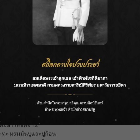
ามเป็นไทยดั้งเดิมกับความทันสมัยในบรรยากาศอบอุ่น
สุขุมวิท 23 คือจุดหมายที่ไม่ควรพลาด ร้านอรนุชตั้งอยู่
ถัน ให้ความรู้สึกเหมือนนั่งทานข้าวในบ้านญาติผู้ใหญ่
การรับประทานอาหารกับครอบครัวหรือเพื่อนฝูง
และกลมกล่อม เช่น
และพริก รสเผ็ดซ่า
ชาติเข้มข้น
ุปต้มยำรสจัดจ้าน
ระทะ ผสมมันปูและปูก้อน