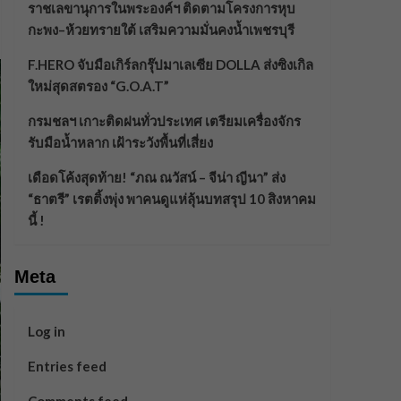
ราชเลขานุการในพระองค์ฯ ติดตามโครงการหุบ
กะพง–ห้วยทรายใต้ เสริมความมั่นคงน้ำเพชรบุรี
F.HERO จับมือเกิร์ลกรุ๊ปมาเลเซีย DOLLA ส่งซิงเกิล
ใหม่สุดสตรอง “G.O.A.T”
กรมชลฯ เกาะติดฝนทั่วประเทศ เตรียมเครื่องจักร
รับมือน้ำหลาก เฝ้าระวังพื้นที่เสี่ยง
เดือดโค้งสุดท้าย! “ภณ ณวัสน์ – จีน่า ญีนา” ส่ง
“ธาตรี” เรตติ้งพุ่ง พาคนดูแห่ลุ้นบทสรุป 10 สิงหาคม
นี้ !
Meta
Log in
Entries feed