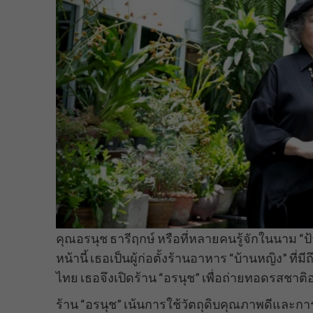
คุณอรนุช ธารีฤกษ์ หรือที่หลายคนรู้จักในนาม “ป
หน้านี้ เธอเป็นผู้ก่อตั้งร้านอาหาร “บ้านหญิง
ไทย เธอจึงเปิดร้าน “อรนุช” เพื่อถ่ายทอดรสชา
ร้าน “อรนุช” เน้นการใช้วัตถุดิบคุณภาพดีและการ