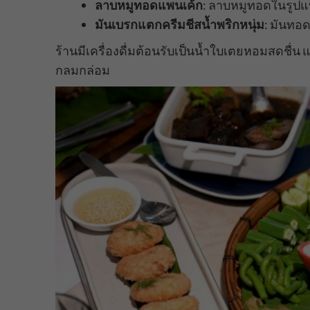
ลาบหมูทอดแพนเค้ก
: ลาบหมูทอดในรูป
มันเบรกแตกครีมชีสน้ำพริกหนุ่ม
: มันทอ
ร้านมีเครื่องดื่มต้อนรับเป็นน้ำใบเตยหอมสดชื
กลมกล่อม