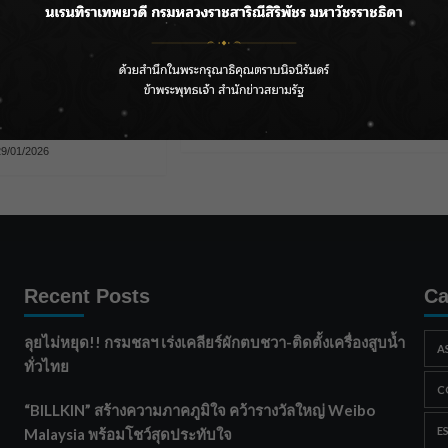
ditor's Picks
Celebrities
Editor's Picks
ธัญญา” ไม่เข็ดกับ
วิวาห์ล่ม “กระติ๊บ ชวัลกร”
ม้จะมีรักครั้งใหม่ที่
ประกาศยุติความสัมพันธ์ “ปั่น”
ิม แต่ยอมรับว่าเธอ
ปิดฉากรักเกือบ 15 ปี
งานเป็นครั้งที่ 2
tarn
24/01/2026
29/01/2026
Recent Posts
Ca
ลุยไม่หยุด!! กรมชลฯ เร่งเคลียร์ผักตบชวา-ติดตั้งเครื่องสูบน้ำ
A
ทั่วไทย
C
“BILLKIN” สร้างความภาคภูมิใจ คว้ารางวัลใหญ่ Weibo
E
Malaysia พร้อมโชว์สุดประทับใจ