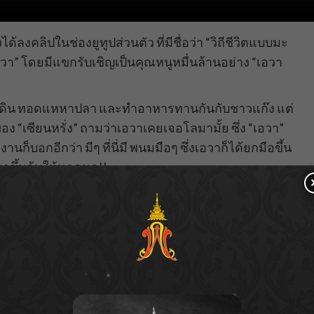
้ลงคลิปในช่องยูทูปส่วนตัว ที่มีชื่อว่า “วิถีชีวิตแบบมะ
” โดยมีแขกรับเชิญเป็นคุณหนูหมื่นล้านอย่าง “เอวา
ิดดิน ทอดแหหาปลา และทำอาหารทานกันกับชาวแก๊ง แต่
 “เซียนหรั่ง” ถามว่าเอวาเคยเจอโลมามั้ย ซึ่ง “เอวา”
ก็บอกอีกว่า มีๆ ที่นี่มี พนมมือๆ ซึ่งเอวาก็ได้ยกมือขึ้น
าขึ้นก้นให้ทุกคนดู!!
นจะบอกว่าไม่อยากดูแล้ว พร้อมยังบอกว่าสาบานไม่ได้อยู่ใน
นคลิปดังกล่าวก็ต่างพากันเข้ามาคอมเมนต์ว่าทำเกินไปหรือ