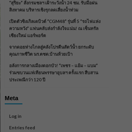
“สุริยะ” สั่งกรมชลฯ เฝ้าระวังน้ำ 24 ชม. รับมือฝน
สิงหาคม บริหารเชิงรุกลดเสี่ยงน้ำท่วม
เปิดตัวซิงเกิลเดบิวต์ “CGM48” รุ่นที่ 5 “รถไฟแห่ง
ความหวัง” แฟนคลับส่งกำลังใจแน่น! ณ เซ็นทรัล
เชียงใหม่ แอร์พอร์ต
จากดอยห่างไกลสู่คลังโปรตีนสัตว์น้ำ ยกระดับ
คุณภาพชีวิต นร.ตชด.บ้านห้วยเป้า
อลังการกลางเมืองดอกบัว! “เพชร – แอ้ม – แบม”
ร่วมขบวนแห่เทียนพรรษาอุบลฯ ครั้งแรก สืบสาน
ประเพณีกว่า 120 ปี
Meta
Log in
Entries feed