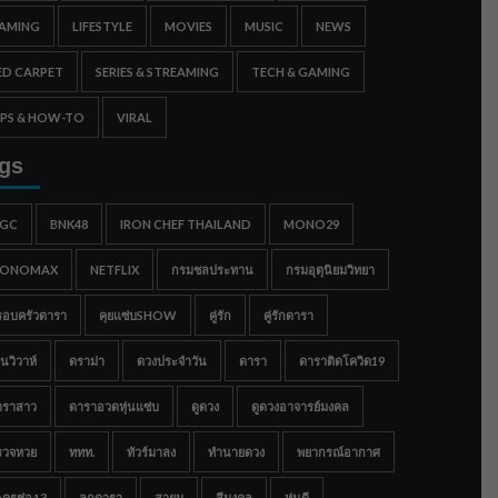
AMING
LIFESTYLE
MOVIES
MUSIC
NEWS
ED CARPET
SERIES & STREAMING
TECH & GAMING
IPS & HOW-TO
VIRAL
gs
IGC
BNK48
IRON CHEF THAILAND
MONO29
ONOMAX
NETFLIX
กรมชลประทาน
กรมอุตุนิยมวิทยา
รอบครัวดารา
คุยแซ่บSHOW
คู่รัก
คู่รักดารา
นวิวาห์
ดราม่า
ดวงประจำวัน
ดารา
ดาราติดโควิด19
าราสาว
ดาราอวดหุ่นแซ่บ
ดูดวง
ดูดวงอาจารย์มงคล
รวจหวย
ททท.
ทัวร์มาลง
ทำนายดวง
พยากรณ์อากาศ
ครช่อง 3
ลูกดารา
สายมู
สีมงคล
หุ่นดี