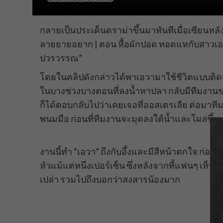
กลายเป็นประเด็นดราม่าขึ้นมาทันทีเมื่อเซียนหลังได
ลายยายอยาก | ตอน หื้อผักปอด ทอดแหกับสาวเอวา
ปวรวรรณ”
โดยในคลิปดังกล่าวได้พาเอวามาใช้ชีวิตแบบต
ในบางช่วงบางตอนที่ลงน้ำหาปลา กลับมีทีมงานของ
ก็ได้ตอบกลับไปว่าเคยเจอที่ออสเตรเลีย ต่อมาทีมงาน
พนมมือ ก่อนที่ทีมงานจะมุดลงใต้น้ำและโผล่ขึ้นม
งานนี้ทำ “เอวา” ถึงกับอึ้งและมีสีหน้าตกใจ ก่อ
หัวแม้แต่หนึ่งเปอร์เซ็น ซึ่งหลังจากที้แฟนๆ เห็
เปล่า รวมไปถึงบอกว่าสงสารน้องมาก