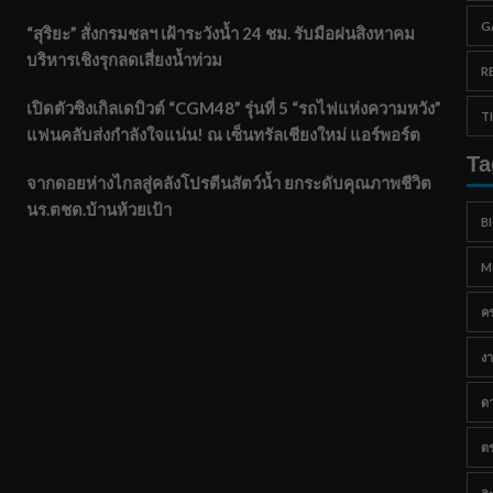
G
“สุริยะ” สั่งกรมชลฯ เฝ้าระวังน้ำ 24 ชม. รับมือฝนสิงหาคม
บริหารเชิงรุกลดเสี่ยงน้ำท่วม
R
เปิดตัวซิงเกิลเดบิวต์ “CGM48” รุ่นที่ 5 “รถไฟแห่งความหวัง”
T
แฟนคลับส่งกำลังใจแน่น! ณ เซ็นทรัลเชียงใหม่ แอร์พอร์ต
Ta
จากดอยห่างไกลสู่คลังโปรตีนสัตว์น้ำ ยกระดับคุณภาพชีวิต
นร.ตชด.บ้านห้วยเป้า
B
M
ค
งา
ด
ต
ละ