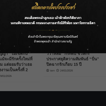
Next:
วที
“หลิงหลิง คอง”โดนแฟนคลับเปย์ทอง 26 บาท!
ditor's Picks
Celebrities
Editor's Picks
ธัญญา” ไม่เข็ดกับ
วิวาห์ล่ม “กระติ๊บ ชวัลกร”
ม้จะมีรักครั้งใหม่ที่
ประกาศยุติความสัมพันธ์ “ปั่น”
ิม แต่ยอมรับว่าเธอ
ปิดฉากรักเกือบ 15 ปี
งานเป็นครั้งที่ 2
tarn
24/01/2026
29/01/2026