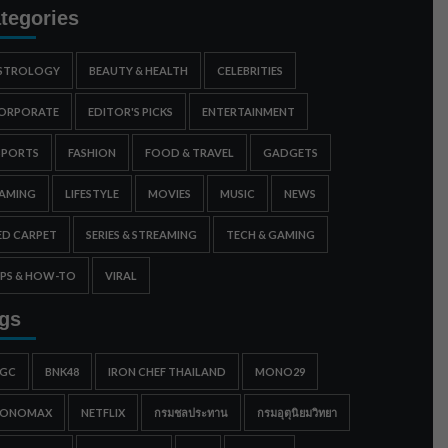
tegories
STROLOGY
BEAUTY & HEALTH
CELEBRITIES
ORPORATE
EDITOR'S PICKS
ENTERTAINMENT
SPORTS
FASHION
FOOD & TRAVEL
GADGETS
AMING
LIFESTYLE
MOVIES
MUSIC
NEWS
ED CARPET
SERIES & STREAMING
TECH & GAMING
IPS & HOW-TO
VIRAL
gs
IGC
BNK48
IRON CHEF THAILAND
MONO29
ONOMAX
NETFLIX
กรมชลประทาน
กรมอุตุนิยมวิทยา