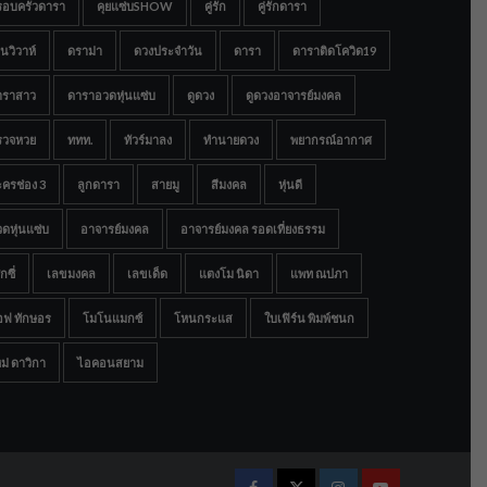
รอบครัวดารา
คุยแซ่บSHOW
คู่รัก
คู่รักดารา
นวิวาห์
ดราม่า
ดวงประจำวัน
ดารา
ดาราติดโควิด19
าราสาว
ดาราอวดหุ่นแซ่บ
ดูดวง
ดูดวงอาจารย์มงคล
รวจหวย
ททท.
ทัวร์มาลง
ทำนายดวง
พยากรณ์อากาศ
ครช่อง 3
ลูกดารา
สายมู
สีมงคล
หุ่นดี
ดหุ่นแซ่บ
อาจารย์มงคล
อาจารย์มงคล รอดเที่ยงธรรม
กซี่
เลขมงคล
เลขเด็ด
แตงโม นิดา
แพท ณปภา
อฟ ทักษอร
โมโนแมกซ์
โหนกระแส
ใบเฟิร์น พิมพ์ชนก
ม่ ดาวิกา
ไอคอนสยาม