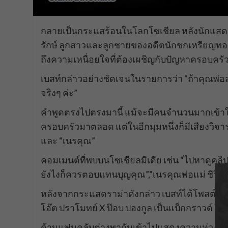
กลายเป็นกระแสร้อนในโลกโซเชียล หลังนักแสดงสาว
รักษ์ ลูกสาวและลูกชายของอดีตนักชกเหรียญทอง
ถึงความเหนื่อยใจที่ต้องเผชิญกับปัญหาครอบครั
เบสท์กล่าวอย่างชัดเจนในรายการว่า “ถ้าคุณพ่อสร้
จริงๆ ค่ะ”
คำพูดตรงไปตรงมานี้ แม้จะมีคนจำนวนมากเข้าใจ
ครอบครัวมาตลอด แต่ในอีกมุมหนึ่งก็มีเสียงวิจา
และ “เนรคุณ”
คอมเมนต์ที่พบบนโซเชียลมีเดีย เช่น “ไปหาดูคลิปต
ยังไงก็ควรตอบแทนบุญคุณ”,“เนรคุณพ่อแม่ ชีวิตไม
หลังจากกระแสดราม่าดังกล่าว เบสท์ได้โพสต์ภาพ
โอ๊ต ปราโมทย์ X ป๊อบ ปองกูล เป็นแบ็กกราวด์ โด
ด้านแฟนคลับต่างพากันเข้าไปแสดงความห่วงใยและ