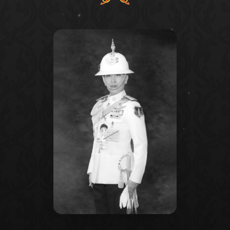
คะ”,“เบสท์คนเก่ง สวยและเข้มแข็งมาก ขอให้ผ่านทุกเรื่อง
บตัวเองเยอะๆ”
 “ลูกควรแบกรับปัญหาครอบครัวไปจนถึงเมื่อไร?” และ
งเบสท์ คำสิงห์ อาจเป็นตัวแทนของคนรุ่นใหม่ที่ต้องรับ
้องสุขภาพจิตของตัวเองเป็นอันดับแรก