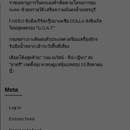
ราชเลขานุการในพระองค์ฯ ติดตามโครงการหุบ
กะพง–ห้วยทรายใต้ เสริมความมั่นคงน้ำเพชรบุรี
F.HERO จับมือเกิร์ลกรุ๊ปมาเลเซีย DOLLA ส่งซิงเกิล
ใหม่สุดสตรอง “G.O.A.T”
กรมชลฯ เกาะติดฝนทั่วประเทศ เตรียมเครื่องจักร
รับมือน้ำหลาก เฝ้าระวังพื้นที่เสี่ยง
เดือดโค้งสุดท้าย! “ภณ ณวัสน์ – จีน่า ญีนา” ส่ง
“ธาตรี” เรตติ้งพุ่ง พาคนดูแห่ลุ้นบทสรุป 10 สิงหาคม
นี้ !
Meta
Log in
Entries feed