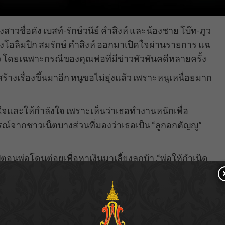
ชื่อดัง เบสท์-รักษ์วนีย์ คำสิงห์ และน้องชาย โบ๊ท-ภูว
โอลิมปิก สมรักษ์ คำสิงห์ ออกมาเปิดใจผ่านรายการ แฉ
ว โดยเฉพาะกรณีของคุณพ่อที่มีข่าวพัวพันคดีหลายครั้ง
างเรื่องขึ้นมาอีก หนูขอไม่ยุ่งแล้ว เพราะหนูเหนื่อยมาก
และให้กำลังใจ เพราะเห็นว่าเธอทำงานหนักเพื่อ
รณ์จากชาวเน็ตบางส่วนที่มองว่าเธอเป็น “ลูกอกตัญญู”
อนพ่อโดนต่อยเพื่อหาเงินมาเลี้ยงลูกบ้า ,“พ่อให้กำเนิด
่มีวันเจริญ”
ตัวเองลงอินสตาแกรมส่วนตัว พร้อมใส่เพลง “ยิ้ม” ของ
ยไม่ได้เขียนแคปชันใดเพิ่มเติม
ให้กำลังใจ เช่น “เพลงเศร้าเกินไปแล้วน้อง”,“ยิ้มเยอะๆ