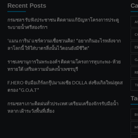
Recent Posts
Ca
กรมชลฯ รับฟังประชาชน ติดตามแก้ปัญหาโครงการประตู
A
ระบายน้ำศรีสองรักฯ
C
‘แมน การิน’ แชร์ความเชื่อชวนคิด! “อยากกินอะไรหลังจาก
E
ลาโลกนี้ ให้ใส่บาตรสิ่งนั้นไว้ตอนยังมีชีวิต”
G
ราชเลขานุการในพระองค์ฯ ติดตามโครงการหุบกะพง–ห้วย
ทรายใต้ เสริมความมั่นคงน้ำเพชรบุรี
R
F.HERO จับมือเกิร์ลกรุ๊ปมาเลเซีย DOLLA ส่งซิงเกิลใหม่สุดส
T
ตรอง “G.O.A.T”
Ta
กรมชลฯ เกาะติดฝนทั่วประเทศ เตรียมเครื่องจักรรับมือน้ำ
หลาก เฝ้าระวังพื้นที่เสี่ยง
B
M