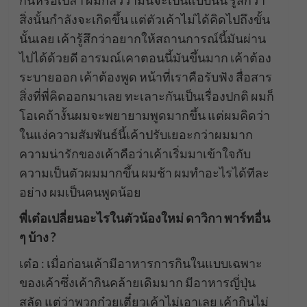
กันหรือเปล่า ผมกลัวว่ามันจะเป็นแบบนั้น รู้สึกว่า
สิ่งนั้นกำลังจะเกิดขึ้น แต่ตัวเค้าไม่ได้คิดไปถึงขั้น
นั้นเลย เค้ารู้สึกว่าอยากให้สถานการณ์นี้มันผ่าน
ไปได้ด้วยดี อารมณ์เคาตอนนี้มันขึ้นมาก เค้าต้อง
ระบายออก เค้าต้องพูด หน้าที่เราคือรับฟัง สื่อสาร
สิ่งที่พี่คิดออกมาเลย ทะเลาะกันเป็นเรื่องปกติ ผมก็
โอเคถ้างั้นผมจะพยายามพูดมากขึ้น แต่ผมคิดว่า
ในแง่ความสัมพันธ์นี้เค้าปรับเยอะกว่าผมมาก
ความน่ารักของเค้าคือว่าเค้าเริ่มมาเข้าใจกับ
ความเป็นตัวผมมากขึ้น ผมช้า ผมทำอะไรได้ทีละ
อย่าง ผมเป็นคนพูดน้อย
พี่เต๋อเปลี่ยนอะไรในตัวน้องใหม่ ดาวิกา พาร์ทอื่น
ๆ บ้าง ?
เต๋อ : เมื่อก่อนเค้ามีอาหารการกินในแบบเฉพาะ
ของเค้าซึ่งเค้ากินคล้ายเดิมมาก มีอาหารญี่ปุ่น
สลัด แต่ว่าพวกก๋วยเตี๋ยวเค้าไม่เอาเลย เค้ากินไม่