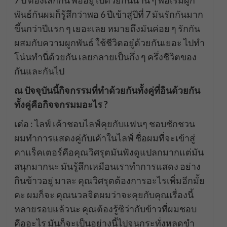
7 ปี ต้องเลิกกัน พออยู๋ไปด้วยกันนาน ๆ พอเริ่มผูก
พันธ์กันผมก็รู้สึกว่าพอ 6 ปีเข้าสู่ปีที่ 7 มันรักกันมาก
ขึ้นกว่าปีแรก ๆ เยอะเลย หมายถึงมันค่อย ๆ รักกัน
ผสมกับความผูกพันธ์ ใช้ชีวิตอยู๋ด้วยกันเยอะ ไปทำ
โน่นทำนี่ด้วยกัน เลยกลายเป็นกึ่ง ๆ ครึ่งชีวิตของ
กันและกันไป
ณ ปัจจุบันนี้กิจกรรมที่ทำด้วยกันทั้งคู่ที่อินด้วยกัน
ทั้งคู่คือกิจจกรมมอะไร ?
เต๋อ : ไลฟ์ เค้าชอบไลฟ์คุยกับแฟนๆ ชอบชักชวน
ผมทำการแสดงคู่กับเค้าในไลฟ์ ชื่อผมที่จะเข้าสู่
คาแร็คเตอร์คือคุณวิศรุตมันฟังดูแปลกมากแต่มัน
สนุกมากนะ มันรู้สึกเหมือนเราทำการแสดง อย่าง
กินข้าวอยู่ มาละ คุณวิศรุตต้องการอะไรเพิ่มอีกมั้ย
คะ ผมก็จะ คุณนวลจิตผมว่าจะคุยกับคุณเรื่องนี้
หลายรอบแล้วนะ คุณต้องรู้ซิว่ากับข้าวที่ผมชอบ
คืออะไร มันก็จะเป็นอย่างนี้ไปจนกระทั่งหลุดขำ