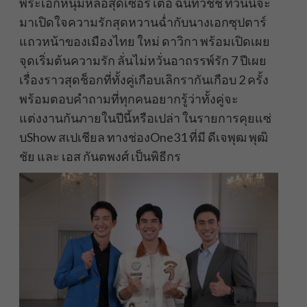
พระเอกหนุ่มหล่อสุดเซอร์ เต๋อ ฉันทวิชช์ ที่วันนี้จะ
มาเปิดใจความรักสุดหวานฉ่ำกับนางเอกซุปตาร์
แถวหน้าของเมืองไทย ใหม่ ดาวิกา พร้อมเปิดเผย
จุดเริ่มต้นความรัก ลั่นไม่หวั่นอาถรรพ์รัก 7 ปีเผย
เรื่องราวสุดช็อกที่ทั้งคู่เกือบเลิกรากันเกือบ 2 ครั้ง
พร้อมตอบคำถามที่ทุกคนอยากรู้ว่าทั้งคู่จะ
แต่งงานกันภายในปีนี้หรือเปล่า ในรายการคุยแซ่
บShow สเปเชียล ทางช่องOne31 ที่มี ดีเจพุฒ พุฒิ
ชัย และ เอส กันตพงศ์ เป็นพิธีกร