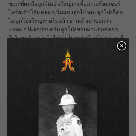
ขณะที่ผมถือลูกโป่งอันใหญ่มาเพื่อมาเตรียมเซอร์
ไพร์สเค้า ไอ้แหลม ๆ นั่นแทงลูกโป่งผม ลูกโป่งก็ตก
ไป ลูกโป่งใหญ่หายไปแล้ว ยามเดินมาบอกว่า
แหลม ๆ นี่เจอบ่อยครับ ลูกโป่งชอบมาแตกตลอด
ในใจผมคือแย่แล้ว ไม่เป็นไรผมยังมีลูกโป่งเล็ก ๆ มี
×
แหวน สุดท้ายพอเค้ามา ณ โมเม้นท์นั้นผมน้ำตา
ไหลนะร้องไห้นิดนึง ร้องไห้เพราะรู้สึกว่ามันไม่ได้
เป็นอย่างที่เราคิด มันรู้สึกว่ามันเป็นโมเม้นท์สำคัญ
ของคู่เรา ผมก็เฟลไปนิดนึง แต่ว่าสุดท้ายเค้าก็รับ
แหวนไป ขอบคุณนะ แล้วก็ขอเป็นแฟน แต่วันนั้น
เค้ายังไม่รับเป็นแฟน ผมก็ถามว่าทำไม เค้าก็พูดว่า
วันนี้เป็นวันเกิดเค้าอีกหน่อยถ้าเราคบกันของขวัญ
วันเกิดกับวันครบรอบมันจะรวมกัน เค้าพูดว่าไม่รู้
หละพี่ไปหาวันใหม่มา สุดท้ายก็ไปได้วันใหม่มา
ข้ามมาที่ขอเป็นแฟนที่นิวซีแลนด์ ต้องมีประโยค
อะไรมั้ย ?