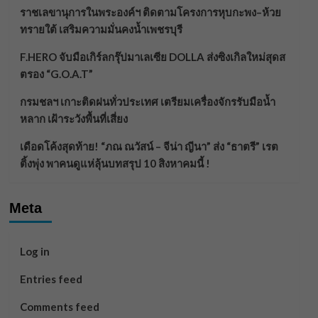
ราชเลขานุการในพระองค์ฯ ติดตามโครงการหุบกะพง–ห้วย
ทรายใต้ เสริมความมั่นคงน้ำเพชรบุรี
F.HERO จับมือเกิร์ลกรุ๊ปมาเลเซีย DOLLA ส่งซิงเกิลใหม่สุดส
ตรอง “G.O.A.T”
กรมชลฯ เกาะติดฝนทั่วประเทศ เตรียมเครื่องจักรรับมือน้ำ
หลาก เฝ้าระวังพื้นที่เสี่ยง
เดือดโค้งสุดท้าย! “ภณ ณวัสน์ – จีน่า ญีนา” ส่ง “ธาตรี” เรต
ติ้งพุ่ง พาคนดูแห่ลุ้นบทสรุป 10 สิงหาคมนี้ !
Meta
Log in
Entries feed
Comments feed