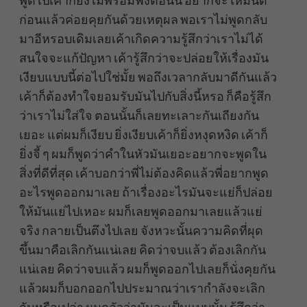
พูดไปเค้าก็ยังไม่พร้อมฟังตอนนี้ อยากจะให้มันดี
ก่อนแล้วค่อยคุยกันด้วยเหตุผล พอเราไม่พูดกลับ
มาอีหรอบเดิมเลยเค้าเกิดความรู้สึกว่าเราไม่ได้
สนใจจะแก้ปัญหา เค้ารู้สึกว่าจะปล่อยให้เรื่องมัน
เงียบแบบนี้ต่อไปใช่มั้ย พอถึงเวลากลับมาดีกันแล้ว
เค้าก็ต้องทำใจยอมรับมันไปกับสิ่งนี้หรอ ก็คือรู้สึก
ว่าเราไม่ใส่ใจ ตอนนั้นก็เลยทะเลาะกันเถียงกัน
เยอะ แต่ผมก็เงียบ ยิ่งเงียบเค้าก็ยิ่งหงุดหงิด เค้าก็
ยิ่งจี้ ๆ ผมก็พูดว่าคำในหัวมันเยอะอยากจะพูดใน
สิ่งที่ดีที่สุด เค้าบอกว่าพี่ไม่ต้องคิดแล้วพี่อยากพูด
อะไรพูดออกมาเลย ถ้าเรื่องอะไรมันจะแย่ก็ปล่อย
ให้มันแย่ไปเหอะ ผมก็เลยพูดออกมาเลยแล้วแย่
จริง กลายเป็นตึงไปเลย จังหวะนั้นความคิดที่ผุด
ขึ้นมาคือเลิกกันแน่เลย คิดว่าจบแล้ว ต้องเลิกกัน
แน่เลย คิดว่าจบแล้ว ผมก็พูดออกไปเลยก็นั่งคุยกัน
แล้วผมก็บอกออกไปประมาณว่าเรากำลังจะเลิก