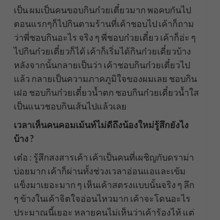
เป็น ผมเป็นคนขอบกินก๋วยเตี๋ยวมาก พอคบกันไป
ตอนแรกๆก็ไปกินตามร้านที่เค้าชอบไป เค้าก็ถาม
ว่าพี่ชอบกินอะไร จริง ๆ พี่ชอบก๋วยเตี๋ยว เค้าก็อ่ะ ๆ
ไปกินก๋วยเตี๋ยวก็ได้ เค้าก็เริ่มได้กินก๋วยเตี๋ยวบ้าง
หลังจากนั้นกลายเป็นว่า เค้าชอบกินก๋วยเตี๋ยวไป
แล้ว กลายเป็นความภาคภูมิใจของผมเลย ชอบกิน
เฝอ ชอบกินก๋วยเตี๋ยวน้ำตก ชอบกินก๋วยเตี๋ยวน้ำใส
เป็นแนวชอบกินเส้นไปแล้วเลย
เวลาเห็นคนคอมเม้นท์ไม่ดีถึงน้องใหม่รู้สึกยังไง
บ้าง ?
เต๋อ : รู้สึกสงสารเค้า เค้าเป็นคนที่เผชิญกับดราม่า
บ่อยมาก เค้าก็ผ่านทั้งช่วงเวลาอ่อนแอและเข้ม
แข็งมาเยอะมาก ๆ เห็นเค้าสตรงแบบนั้นจริง ๆ ลึก
ๆ ข้างในเค้าจิตใจอ่อนไหวมาก เค้าจะโดนอะไร
ประมาณนี้เยอะ หลายคนไม่เห็นว่าเค้าร้องไห้ แต่