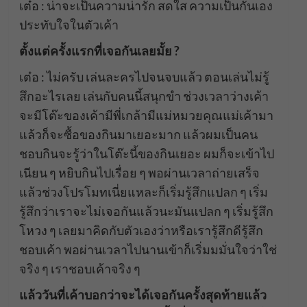
เต๋อ : น่าจะเป็นความน่ารัก สดใส ความเป็นกันเอง
ประทับใจในตัวเค้า
ตั้งแต่ครั้งแรกที่เจอกันเลยมั้ย ?
เต๋อ : ไม่ครับ เล่นละครไปจนจบแล้ว ตอนเล่นไม่รู้
สึกอะไรเลย เล่นกับคนนี้สนุกขำ ช่วงเวลาว่างเค้า
จะมีโต๊ะของเค้ามีพี่เกล้ามีแม่หมวยคุณแม่เค้ามา
แล้วก็จะซื้อของกินมาเยอะมาก แล้วผมเป็นคน
ชอบกินจะรู้ว่าในโต๊ะนี้ของกินเยอะ ผมก็จะเข้าไป
เนียน ๆ หยิบกินไปเรื่อย ๆ พอผ่านเวลาถ่ายเสร็จ
แล้วช่วงโปรโมทเนี่ยแหละก็เริ่มรู้สึกแปลก ๆ เริ่ม
รู้สึกว่าเราจะไม่เจอกันแล้วนะมันแปลก ๆ เริ่มรู้สึก
โหวง ๆ เลยมาคิดกับตัวเองว่าหรือเรารู้สึกดีรู้สึก
ชอบเค้า พอผ่านเวลาไปนานเข้าก็เริ่มมมั่นใจว่าใช่
จริง ๆ เราชอบเค้าจริง ๆ
แล้ววันที่เค้าบอกว่าจะได้เจอกันครั้งสุดท้ายแล้ว