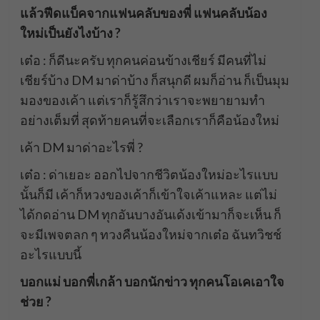
แล้วฟีดแบ็คจากแฟนคลับของพี่ แฟนคลับน้อง
ใหม่เป็นยังไงบ้าง ?
เต๋อ : ก็ดีนะครับ ทุกคนค่อนข้างเชียร์ มีคนที่ไม่
เชียร์บ้าง DM มาด่าบ้าง ก็สนุกดี ผมก็อ่าน ก็เป็นมุม
มองของเค้า แต่เราก็รู้สึกว่าเราจะพยายามทำ
อย่างเต็มที่ สุดท้ายคนที่จะเลือกเราก็คือน้องใหม่
เค้า DM มาด่าอะไรพี่ ?
เต๋อ : ด่าเยอะ ออกไปจากชีวิตน้องใหม่อะไรแบบ
นั้นก็มี เค้าก็หวงของเค้าก็เข้าใจเค้าแหละ แต่ไม่
ได้กดอ่าน DM ทุกอันบางอันเด้งเข้ามาก็จะเห็น ก็
จะมีเพจตลก ๆ ทวงคืนน้องใหม่จากเต๋อ ฉันทวิชช์
อะไรแบบนี้
บอกแม่ บอกพี่เกล้า บอกนักข่าว ทุกคนโอเคเอาใจ
ช่วย ?