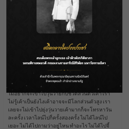
เต๋อ : เราเที่ยวพักผ่อนกันอยู่ในเมืองที่สวยมาก ๆ
เป็นช่วงเวลาที่ผมก็สัมผัสได้ว่าเค้ามีความสุข ผมก็
มีความสุขมาก เลยอยากให่ช่วงเวลานี้มันดีขึ้นไป
อีก หลังจากนี้ไปเราเป็นแฟนกันนะ
แล้วน้องใหม่ตอบว่า ?
เต๋อ : ตกลง
คู่นี้ผ่านการปรับตัวและเกือบจะเลือกกันเกือบ 2
ครั้งด้วยกัน ?
เต๋อ : แรก ๆ เลยด้วยความคิดเราเอง เราคิดว่าเรา
ไม่อยากจะเข้าไปวุ่นวายกับชีวิตส่วนตัวเค้า เรา
ไม่รู้เค้าเป็นยังไงเค้าอาจจะมีโลกส่วนตัวสูง เรา
เลยจะไม่เข้าไปยุ่งวุ่นวายเค้ามากก็จะโทรหาวัน
ละครั้ง เวลาไลน์ไปก็ครั้งสองครั้ง ไม่ได้ไลน์ไป
เยอะ ไม่ได้ไปถามว่าอยู่ไหน ทำอะไร ไม่ได้ไปจี้