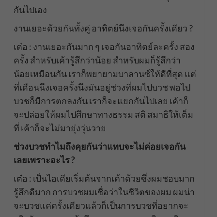
กันไปเอง
งานเยอะด้วยกันทั้งคู่ อาทิตย์นึงเจอกันครั้งเดียว ?
เต๋อ : งานเยอะกันมาก ๆ เจอกันอาทิตย์ละครั้ง สอง
ครั้ง สำหรับเค้ารู้สึกว่าน้อย สำหรับผมก็รู้สึกว่า
น้อยเหมือนกัน เราก็พยายามบาลานซ์ให้ดีที่สุด แต่
ที่เดือนนึงเจอครั้งนึงมันอยู่ช่วงที่ผมไปบวช พอไป
บวชก็มีการตกลงกัน เราก็จะแยกกันไปเลย เค้าก็
จะปล่อยให้ผมไปศึกษาทางธรรม สติ สมาธิให้เต็ม
ที่ เค้าก็จะไม่มายุ่งวุ่นวาย
ช่วงบวชทำไมถึงคุยกันว่าแทบจะไม่ค่อยเจอกัน
เลยเพราะอะไร ?
เต๋อ : เป็นไอเดียเริ่มต้นจากเค้าด้วยซึ่งผมชอบมาก
รู้สึกดีมาก การบวชผมเชื่อว่าในชีวิตของผม ผมน่า
จะบวชแค่ครั้งเดียวแล้วก็เป็นการบวชที่อยากจะ