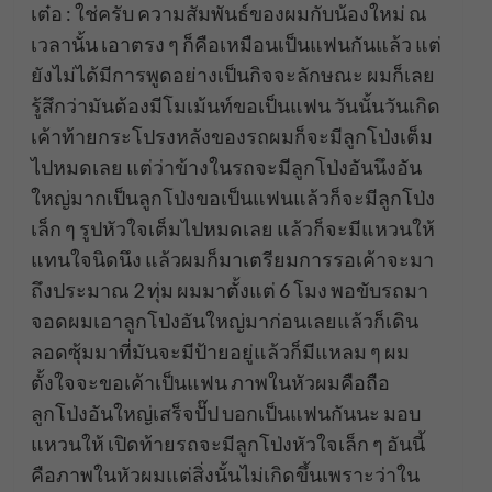
เต๋อ : ใช่ครับ ความสัมพันธ์ของผมกับน้องใหม่ ณ
เวลานั้น เอาตรง ๆ ก็คือเหมือนเป็นแฟนกันแล้ว แต่
ยังไม่ได้มีการพูดอย่างเป็นกิจจะลักษณะ ผมก็เลย
รู้สึกว่ามันต้องมีโมเม้นท์ขอเป็นแฟน วันนั้นวันเกิด
เค้าท้ายกระโปรงหลังของรถผมก็จะมีลูกโป่งเต็ม
ไปหมดเลย แต่ว่าข้างในรถจะมีลูกโป่งอันนึงอัน
ใหญ่มากเป็นลูกโป่งขอเป็นแฟนแล้วก็จะมีลูกโป่ง
เล็ก ๆ รูปหัวใจเต็มไปหมดเลย แล้วก็จะมีแหวนให้
แทนใจนิดนึง แล้วผมก็มาเตรียมการรอเค้าจะมา
ถึงประมาณ 2 ทุ่ม ผมมาตั้งแต่ 6 โมง พอขับรถมา
จอดผมเอาลูกโป่งอันใหญ่มาก่อนเลยแล้วก็เดิน
ลอดซุ้มมาที่มันจะมีป้ายอยู่แล้วก็มีแหลม ๆ ผม
ตั้งใจจะขอเค้าเป็นแฟน ภาพในหัวผมคือถือ
ลูกโป่งอันใหญ่เสร็จปั๊ป บอกเป็นแฟนกันนะ มอบ
แหวนให้ เปิดท้ายรถจะมีลูกโป่งหัวใจเล็ก ๆ อันนี้
คือภาพในหัวผมแต่สิ่งนั้นไม่เกิดขึ้นเพราะว่าใน