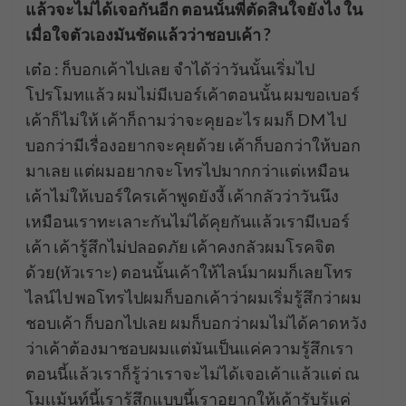
แล้วจะไม่ได้เจอกันอีก ตอนนั้นพี่ตัดสินใจยังไง ใน
เมื่อใจตัวเองมันชัดแล้วว่าชอบเค้า ?
เต๋อ : ก็บอกเค้าไปเลย จำได้ว่าวันนั้นเริ่มไป
โปรโมทแล้ว ผมไม่มีเบอร์เค้าตอนนั้น ผมขอเบอร์
เค้าก็ไม่ให้ เค้าก็ถามว่าจะคุยอะไร ผมก็ DM ไป
บอกว่ามีเรื่องอยากจะคุยด้วย เค้าก็บอกว่าให้บอก
มาเลย แต่ผมอยากจะโทรไปมากกว่าแต่เหมือน
เค้าไม่ให้เบอร์ใครเค้าพูดยังงี้ เค้ากลัวว่าวันนึง
เหมือนเราทะเลาะกันไม่ได้คุยกันแล้วเรามีเบอร์
เค้า เค้ารู้สึกไม่ปลอดภัย เค้าคงกลัวผมโรคจิต
ด้วย(หัวเราะ) ตอนนั้นเค้าให้ไลน์มาผมก็เลยโทร
ไลน์ไป พอโทรไปผมก็บอกเค้าว่าผมเริ่มรู้สึกว่าผม
ชอบเค้า ก็บอกไปเลย ผมก็บอกว่าผมไม่ได้คาดหวัง
ว่าเค้าต้องมาชอบผมแต่มันเป็นแค่ความรู้สึกเรา
ตอนนี้แล้วเราก็รู้ว่าเราจะไม่ได้เจอเค้าแล้วแต่ ณ
โมเเม้นท์นี้เรารู้สึกแบบนี้เราอยากให้เค้ารับรู้แค่