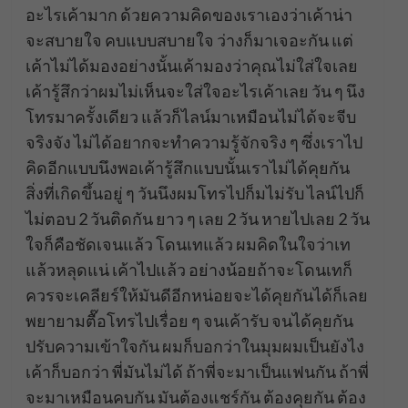
อะไรเค้ามาก ด้วยความคิดของเราเองว่าเค้าน่า
จะสบายใจ คบแบบสบายใจ ว่างก็มาเจอะกัน แต่
เค้าไม่ได้มองอย่างนั้นเค้ามองว่าคุณไม่ใส่ใจเลย
เค้ารู้สึกว่าผมไม่เห็นจะใส่ใจอะไรเค้าเลย วัน ๆ นึง
โทรมาครั้งเดียว แล้วก็ไลน์มาเหมือนไม่ได้จะจีบ
จริงจัง ไม่ได้อยากจะทำความรู้จักจริง ๆ ซึ่งเราไป
คิดอีกแบบนึงพอเค้ารู้สึกแบบนั้นเราไม่ได้คุยกัน
สิ่งที่เกิดขึ้นอยู่ ๆ วันนึงผมโทรไปก็มไม่รับ ไลน์ไปก็
ไม่ตอบ 2 วันติดกัน ยาว ๆ เลย 2 วัน หายไปเลย 2 วัน
ใจก็คือชัดเจนแล้ว โดนเทแล้ว ผมคิดในใจว่าเท
แล้วหลุดแน่ เค้าไปแล้ว อย่างน้อยถ้าจะโดนเทก็
ควรจะเคลียร์ให้มันดีอีกหน่อยจะได้คุยกันได้ก็เลย
พยายามตื๊อโทรไปเรื่อย ๆ จนเค้ารับ จนได้คุยกัน
ปรับความเข้าใจกัน ผมก็บอกว่าในมุมผมเป็นยังไง
เค้าก็บอกว่า พี่มันไม่ได้ ถ้าพี่จะมาเป็นแฟนกัน ถ้าพี่
จะมาเหมือนคบกัน มันต้องแชร์กัน ต้องคุยกัน ต้อง