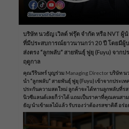
บริษัท นวธัญ เวิลด์ ฟรุ๊ต จำกัด หรือ NVT 
ที่มีประสบการณ์ยาวนานกว่า 20 ปี โดยมีผู้บ
ส่งตรง “ลูกพลับ” สายพันธุ์ ฟูยุ (Fuyu) จ
ฤดูกาล
คุณวีรินทร์ บุญร่วม
Managing Director
บริษัท นว
นำ “ลูกพลับ” สายพันธุ์ ฟูยุ (Fuyu) เข้าจากประเ
ประกันความสดใหม่ ลูกค้าจะได้ทานลูกพลับที่รสช
นิวซีแลนด์เลยก็ว่าได้ แถมเป็นราคาที่คุณคนสามาร
ธัญ นำเข้าผลไม้แล้ว รับรองว่าต้องรสชาติดี อร