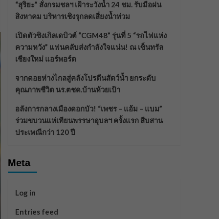
“สุริยะ” สั่งกรมชลฯ เฝ้าระวังน้ำ 24 ชม. รับมือฝน
สิงหาคม บริหารเชิงรุกลดเสี่ยงน้ำท่วม
เปิดตัวซิงเกิลเดบิวต์ “CGM48” รุ่นที่ 5 “รถไฟแห่ง
ความหวัง” แฟนคลับส่งกำลังใจแน่น! ณ เซ็นทรัล
เชียงใหม่ แอร์พอร์ต
จากดอยห่างไกลสู่คลังโปรตีนสัตว์น้ำ ยกระดับ
คุณภาพชีวิต นร.ตชด.บ้านห้วยเป้า
อลังการกลางเมืองดอกบัว! “เพชร – แอ้ม – แบม”
ร่วมขบวนแห่เทียนพรรษาอุบลฯ ครั้งแรก สืบสาน
ประเพณีกว่า 120 ปี
Meta
Log in
Entries feed