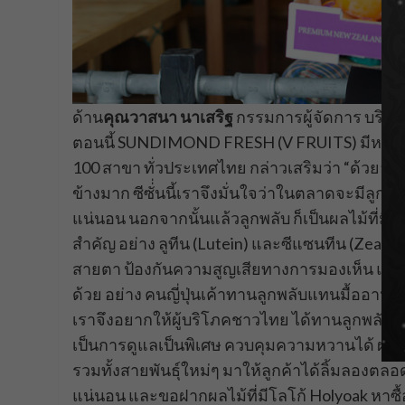
ด้าน
คุณวาสนา นาเสริฐ
กรรมการผู้จัดการ บริษัท
ตอนนี้ SUNDIMOND FRESH (V FRUITS) มีหน้าร้าน
100 สาขา ทั่วประเทศไทย กล่าวเสริมว่า “ด้วยอาก
ข้างมาก ซีซั่่นนี้เราจึงมั่นใจว่าในตลาดจะมีลูกพ
แน่นอน นอกจากนั้นแล้วลูกพลับ ก็เป็นผลไม้ที่มี
สำคัญ อย่าง ลูทีน (Lutein) และซีแซนทีน (Zeaxa
สายตา ป้องกันความสูญเสียทางการมองเห็น แ
ด้วย อย่าง คนญี่ปุ่นเค้าทานลูกพลับแทนมื้ออาหาร
เราจึงอยากให้ผู้บริโภคชาวไทย ได้ทานลูกพลับเก
เป็นการดูแลเป็นพิเศษ ควบคุมความหวานได้ ผลสวย 
รวมทั้งสายพันธุ์ใหม่ๆ มาให้ลูกค้าได้ลิ้มลองตล
แน่นอน และขอฝากผลไม้ที่มีโลโก้ Holyoak หาซื้