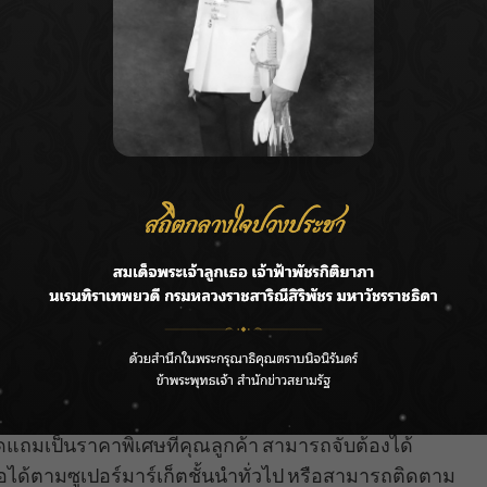
 ซันไดมอนด์ เฟรช จำกัด คู่ค้ารายใหญ่ในประเทศไทย ซึ่ง
อยู่ที่Tops, Gourmet Market, Big C และ Foodland กว่า
าศที่นิวซีแลนด์ช่วงนี้ดีมากๆ ทำให้เราได้ผลผลิตมาค่อน
ลับมาวางจำหน่ายให้ลูกค้าที่ชอบได้ลิ้มลองอย่างทั่วถึง
ประโยชน์มาก มีไฟเบอร์สูงแต่ให้แคลอรีต่ำ มีสารต้านอิสระ
nthin) เป็นสารอาหารสำคัญที่มีส่วนช่วยในการบำรุง
ถมมีส่วนช่วยกระตุ้นการทำงานของระบบประสาทและสมอง
เลยด้วยซ้ำ แสดงว่าเป็นผลไม้ที่มีประโยชน์มากๆ ดังนั้น
รดพรีเมียม ซึ่งสินค้าของเราเป็นการปลูกแบบ Hot house
รสชาติอร่อย เราเลือกสรรผลไม้ที่ดีที่สุด ปลอดภัยที่สุด
อดแถมเป็นราคาพิเศษที่คุณลูกค้า สามารถจับต้องได้
อได้ตามซูเปอร์มาร์เก็ตชั้นนำทั่วไป หรือสามารถติดตาม