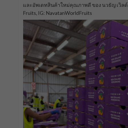
และอัพเดทสินค้าใหม่คุณภาพดี ของ นวธัญ เวิลด์ 
Fruits, IG: NavatanWorldFruits