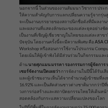
นอกจากนี้ ในส่วนของงานสัมมนา วิชาการ ประกอบด
ให้ความสำคัญกับการแลกเปลี่ยนความรู้จากรุ่นสู่
จะเป็นงานบรรยายของสถาปนิกชื่อดังที่มีผลงานร
และผลงานที่แสดงลักษณะของแต่ละยุคอย่างชัด
เป็นงานที่เชิญผู้เชี่ยวชาญในไทยของแต่ละสาข
ปัจจุบัน โดยงานครั้งนี้จะมีความพิเศษ คือ
ASA C
Workshop หรือสอนการใช้งานโปรแกรม Compu
โดยเน้นให้ผู้เข้าฟังได้มีส่วนร่วมในกิจกรรมแล
ด้าน
นายศุภแมน มรรคา รองกรรมการผู้จัดการ บร
เซอร์จัดงานเปิดเผยว่า
การจัดงานในปีนี้ได้รับเสี
และผู้เข้าชมงาน เห็นได้จากจำนวนผู้เข้าชมที่ลงทะ
16.92% และเป็นสัดส่วนชาวต่างชาติมากกว่าปีที่ผ
วงการก่อสร้างและสถาปัตยกรรมไทยให้เดินหน้า
สอดคล้องกับกระแสความเปลี่ยนแปลงของโลก
ในปีนี้มีพื้นที่ในการจัดงานรวมกว่า 75,000 ตาร