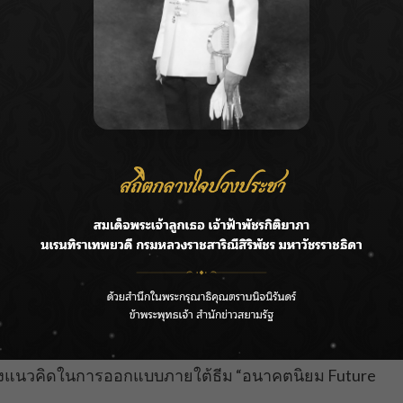
โดยปีนี้จัดงานภายใต้แนวคิด “ทบทวน ทิศทาง: Past
ีต ปัจจุบัน และอนาคต ผ่านองค์ประกอบเชิงสัญลักษณ์ที่
้ร่วมงานกับหลากหลายวิชาชีพจากทั่วทุกภูมิภาค ได้สำรวจ
เดินผ่านมาหลายยุคสมัย ไม่ว่าจะเป็นการผสมผสาน
สภาพแวดล้อมและความต้องการของสังคมในแต่ละยุค
เป็นอยู่ในปัจจุบันว่าเรามีเส้นทางและเรื่องราวที่เกี่ยวข้อง
อนาคตไปด้วยกัน
8 แบ่งเป็น 5 ส่วนสำคัญ ได้แก่ ส่วนนิทรรศการหลัก
t Perfect’
นิทรรศการแสดงผลลัพธ์จาก Student
e First Piece to the Latest’
พื้นที่จัดแสดงผลงานของ
3
รุ่น
’
กิจกรรมถ่ายทอดประสบการณ์และเรื่องราวความ
ิทรรศการวิชาชีพ ส่วนพื้นที่กิจกรรมและบริการ และส่วน
ดแบบเชิงแนวความคิด (ASA Experimental Design
ดับนานาชาติที่เปิดให้สมาชิกสมาคมฯ สถาปนิก นิสิต
สดงแนวคิดในการออกแบบภายใต้ธีม “อนาคตนิยม Future