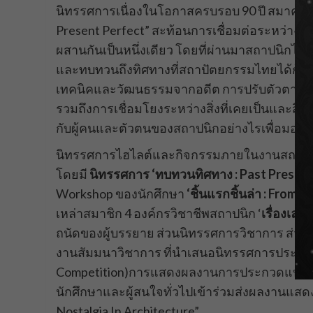
นิทรรศการเนื่องในโอกาสครบรอบ 90 ปี สมาคมฯ 
Present Perfect” สะท้อนการเชื่อมต่อระหว่างอด
ผสานกันเป็นหนึ่งเดียว โดยที่ผ่านมาสถาปนิกได
และทบทวนถึงทิศทางที่สถาปัตยกรรมไทยได้ก้าว
เทคนิคและวัฒนธรรมจากอดีต การปรับตัวตาม
รวมถึงการเชื่อมโยงระหว่างสิ่งที่เคยเป็นและสิ่งที่
กับผู้คนและตัวตนของสถาปนิกอย่างไรเพื่อมอง
นิทรรศการไฮไลต์และกิจกรรมภายในงานสถาปนิก’6
โดยมี
นิทรรศการ
‘
ทบทวน
ทิศทาง
: Past Presen
Workshop ของนักศึกษา
‘
ชิ้นแรก
ชิ้นล่า
: From th
เหล่าสมาชิก 4 องค์กรวิชาชีพสถาปนิก ‘
เรื่องเล่า
ถนัดของผู้บรรยาย ส่วนนิทรรศการวิชาการ ส่วนน
งานสัมมนาวิชาการ ที่นำเสนอนิทรรศการประกว
Competition)การแสดงผลงานการประกวดแบบในระ
นักศึกษาและผู้สนใจทั่วไปเข้าร่วมส่งผลงานแ
Nostalgia In Architecture”