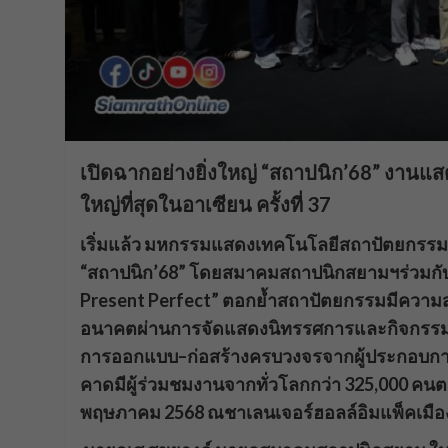
เปิดฉากอย่างยิ่งใหญ่ “สถาปนิก’68” งานแ
ใหญ่ที่สุดในอาเซียน ครั้งที่ 37
เริ่มแล้ว
มหกรรมแสดงเทคโนโลยีสถาปัตยกรรมและผ
“
สถาปนิก
’68”
โดย
สมาคมสถาปนิกสยามฯ
ร่วมกั
Present Perfect”
ตอกย้ำสถาปัตยกรรมมีความสำ
อนาคต
ผ่านการจัดแสดงนิทรรศการและกิจกรร
การออกแบบ
–
ก่อสร้างครบวงจร
จากผู้ประกอบกา
คาดมีผู้ร่วมชมงานจากทั่วโลกกว่า
325,000
คน
ต
พฤษภาคม
2568
ณ
ชาเลนเจอร์
ฮอลล์
อิมแพ็ค
เมื