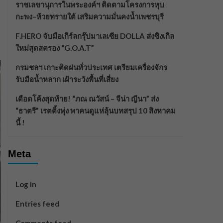
ราชเลขานุการในพระองค์ฯ ติดตามโครงการหุบ
กะพง–ห้วยทรายใต้ เสริมความมั่นคงน้ำเพชรบุรี
F.HERO จับมือเกิร์ลกรุ๊ปมาเลเซีย DOLLA ส่งซิงเกิล
ใหม่สุดสตรอง “G.O.A.T”
กรมชลฯ เกาะติดฝนทั่วประเทศ เตรียมเครื่องจักร
รับมือน้ำหลาก เฝ้าระวังพื้นที่เสี่ยง
เดือดโค้งสุดท้าย! “ภณ ณวัสน์ – จีน่า ญีนา” ส่ง
“ธาตรี” เรตติ้งพุ่ง พาคนดูแห่ลุ้นบทสรุป 10 สิงหาคม
นี้ !
Meta
Log in
Entries feed