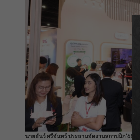
นายธันว์ ศรีจันทร์ ประธานจัดงานสถาปนิก’68
กล