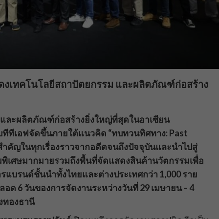
สดงเทคโนโลยีสถาปัตยกรรม และผลิตภัณฑ์ก่อสร้าง
ลิตภัณฑ์ก่อสร้างยิ่งใหญ่ที่สุดในอาเซียน
บ
ทีทีเอฟ
จัดขึ้นภายใต้แนวคิด
“
ทบทวน
ทิศทาง
: Past
คัญในทุกเรื่องราวจากอดีตจนถึงปัจจุบันและนำไปสู่
มพิเศษมากมาย
รวมถึงพื้นที่จัดแสดงสินค้านวัตกรรมเพื่อ
รแบรนด์ชั้นนำทั้งไทยและต่างประเทศกว่า
1,000
ราย
ลอด
6
วันของการจัดงาน
ระหว่างวันที่
29
เมษายน
– 4
องทองธานี