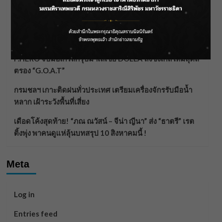
ลาโลกนี้ ให้ใส่บาตรสิ่งนั้นไว้ตอนยังมีชีวิต”
ราชเลขานุการในพระองค์ฯ ติดตามโครงการหุบกะพง–ห้วย
ทรายใต้ เสริมความมั่นคงน้ำเพชรบุรี
F.HERO จับมือเกิร์ลกรุ๊ปมาเลเซีย DOLLA ส่งซิงเกิลใหม่สุดส
ตรอง “G.O.A.T”
กรมชลฯ เกาะติดฝนทั่วประเทศ เตรียมเครื่องจักรรับมือน้ำ
หลาก เฝ้าระวังพื้นที่เสี่ยง
เดือดโค้งสุดท้าย! “ภณ ณวัสน์ – จีน่า ญีนา” ส่ง “ธาตรี” เรต
ติ้งพุ่ง พาคนดูแห่ลุ้นบทสรุป 10 สิงหาคมนี้ !
Meta
Log in
Entries feed