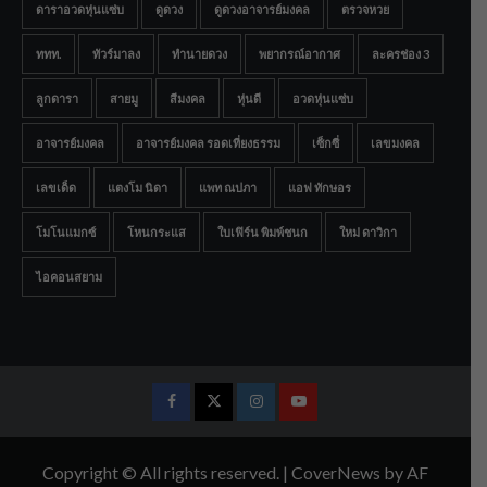
ดาราอวดหุ่นแซ่บ
ดูดวง
ดูดวงอาจารย์มงคล
ตรวจหวย
ททท.
ทัวร์มาลง
ทำนายดวง
พยากรณ์อากาศ
ละครช่อง 3
ลูกดารา
สายมู
สีมงคล
หุ่นดี
อวดหุ่นแซ่บ
อาจารย์มงคล
อาจารย์มงคล รอดเที่ยงธรรม
เซ็กซี่
เลขมงคล
เลขเด็ด
แตงโม นิดา
แพท ณปภา
แอฟ ทักษอร
โมโนแมกซ์
โหนกระแส
ใบเฟิร์น พิมพ์ชนก
ใหม่ ดาวิกา
ไอคอนสยาม
Facebook
Twitter
Instagram
Youtube
Copyright © All rights reserved.
|
CoverNews
by AF