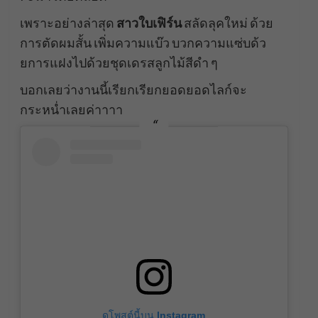
เพราะอย่างล่าสุด
สาวใบเฟิร์น
สลัดลุคใหม่ ด้วย
การตัดผมสั้น เพิ่มความแบ๊ว บวกความแซ่บด้ว
ยการแฝงไปด้วยชุดเดรสลูกไม้สีดำ ๆ
บอกเลยว่างานนี้เรียกเรียกยอดยอดไลก์จะ
กระหน่ำเลยค่าาาา
ดูโพสต์นี้บน Instagram