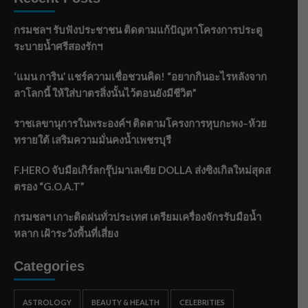
กรมชลฯ รับฟังประชาชน ติดตามแก้ปัญหาโครงการประตู
ระบายน้ำศรีสองรักฯ
‘แมน การิน’ แชร์ความเชื่อชวนคิด! “อยากกินอะไรหลังจาก
ลาโลกนี้ ให้ใส่บาตรสิ่งนั้นไว้ตอนยังมีชีวิต”
ราชเลขานุการในพระองค์ฯ ติดตามโครงการหุบกะพง–ห้วย
ทรายใต้ เสริมความมั่นคงน้ำเพชรบุรี
F.HERO จับมือเกิร์ลกรุ๊ปมาเลเซีย DOLLA ส่งซิงเกิลใหม่สุดส
ตรอง “G.O.A.T”
กรมชลฯ เกาะติดฝนทั่วประเทศ เตรียมเครื่องจักรรับมือน้ำ
หลาก เฝ้าระวังพื้นที่เสี่ยง
Categories
ASTROLOGY
BEAUTY & HEALTH
CELEBRITIES