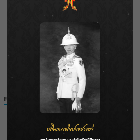
Wichai S
25/04/2026
Celebrities
Editor's Picks
“เป็กกี้ ศรีธัญญา” ไม่เข็ดกับความรัก !! แม้จะมีรักครั้ง
ใหม่ที่สดใสกว่าเดิม แต่ยอมรับว่าเธอไม่คิดจะแต่งงาน
เป็นครั้งที่ 2
Wichai S
29/01/2026
Celebrities
Editor's Picks
วิวาห์ล่ม “กระติ๊บ ชวัลกร” ประกาศยุติความสัมพันธ์
“ปั่น” ปิดฉากรักเกือบ 15 ปี
tarn
24/01/2026
Recent Posts
กรมชลฯ รับฟังประชาชน ติดตามแก้ปัญหาโครงการประตู
ระบายน้ำศรีสองรักฯ
‘แมน การิน’ แชร์ความเชื่อชวนคิด! “อยากกินอะไรหลังจาก