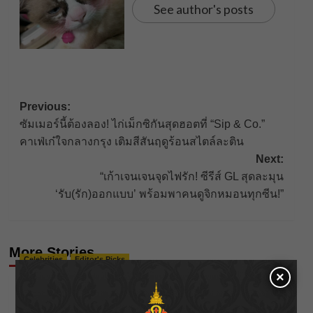
See author's posts
Post
Previous:
ซัมเมอร์นี้ต้องลอง! ไก่เม็กซิกันสุดฮอตที่ “Sip & Co.”
navigation
คาเฟ่เก๋ใจกลางกรุง เติมสีสันฤดูร้อนสไตล์ละติน
Next:
“เก้าเจนเจนจุดไฟรัก! ซีรีส์ GL สุดละมุน
‘รับ(รัก)ออกแบบ’ พร้อมพาคนดูจิกหมอนทุกซีน!”
More Stories
Celebrities
Editor's Picks
×
นัตตี้” ยอมรับชีวิตไอดอลไม่ง่าย 10 ปีที่ต้องสู้จนมีวัน
ของตัวเอง!