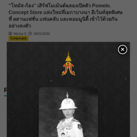
“โทมัส-ก้อง” เสิร์ฟโมเม้นต์ฉลองเปิดตัว Pomelo.
Concept Store แห่งใหม่ที่เมกาบางนา อีเว้นท์สุดพิเศษ
ที่ ผสานแฟชั่น แฟนคลับ และคอมมูนิตี้ เข้าไว้ด้วยกัน
อย่างลงตัว
Wichai S
18/01/2026
Corporate
×
เมเจอร์ ซีนีเพล็กซ์ กรุ้ป ผนึกพลัง สภากาชาดไทย ชวน
ร่วม “ทำบุญใหญ่รับปีใหม่”บริจาคโลหิตต่อชีวิต 19
มกราคมนี้
Wichai S
16/01/2026
Recent Posts
กรมชลฯ รับฟังประชาชน ติดตามแก้ปัญหาโครงการประตู
ระบายน้ำศรีสองรักฯ
‘แมน การิน’ แชร์ความเชื่อชวนคิด! “อยากกินอะไรหลังจาก
ลาโลกนี้ ให้ใส่บาตรสิ่งนั้นไว้ตอนยังมีชีวิต”