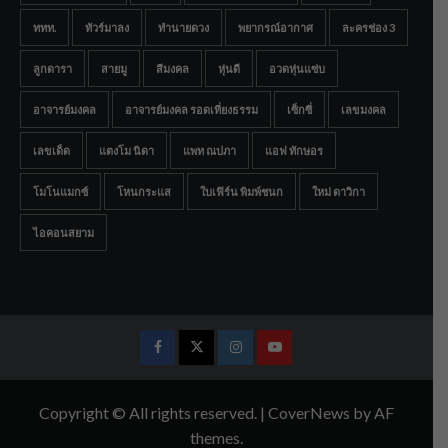
ททท.
ทัวร์มาลง
ทำนายดวง
พยากรณ์อากาศ
ละครช่อง 3
ลูกดารา
สายมู
สีมงคล
หุ่นดี
อวดหุ่นแซ่บ
อาจารย์มงคล
อาจารย์มงคล รอดเที่ยงธรรม
เซ็กซี่
เลขมงคล
เลขเด็ด
แตงโม นิดา
แพท ณปภา
แอฟ ทักษอร
โมโนแมกซ์
โหนกระแส
ใบเฟิร์น พิมพ์ชนก
ใหม่ ดาวิกา
ไอคอนสยาม
Facebook
Twitter
Instagram
Youtube
Copyright © All rights reserved.
|
CoverNews
by AF
themes.