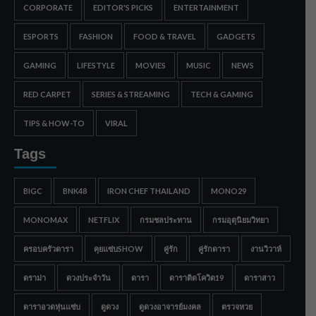
CORPORATE
EDITOR'S PICKS
ENTERTAINMENT
ESPORTS
FASHION
FOOD & TRAVEL
GADGETS
GAMING
LIFESTYLE
MOVIES
MUSIC
NEWS
RED CARPET
SERIES & STREAMING
TECH & GAMING
TIPS & HOW-TO
VIRAL
Tags
BIGC
BNK48
IRON CHEF THAILAND
MONO29
MONOMAX
NETFLIX
กรมชลประทาน
กรมอุตุนิยมวิทยา
ครอบครัวดารา
คุยแซ่บSHOW
คู่รัก
คู่รักดารา
งานวิวาห์
ดราม่า
ดวงประจำวัน
ดารา
ดาราติดโควิด19
ดาราสาว
ดาราอวดหุ่นแซ่บ
ดูดวง
ดูดวงอาจารย์มงคล
ตรวจหวย