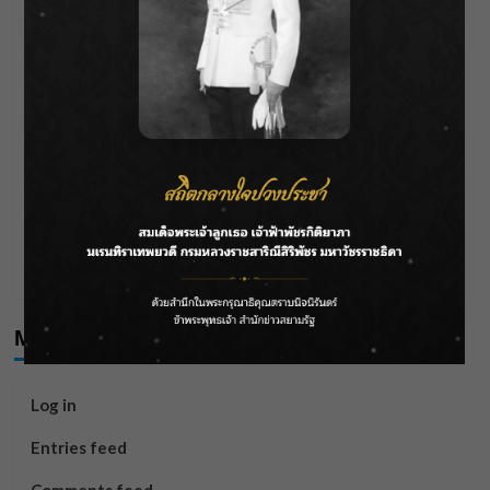
ราชเลขานุการในพระองค์ฯ ติดตามโครงการหุบกะพง–ห้วย
ทรายใต้ เสริมความมั่นคงน้ำเพชรบุรี
F.HERO จับมือเกิร์ลกรุ๊ปมาเลเซีย DOLLA ส่งซิงเกิลใหม่สุดส
ตรอง “G.O.A.T”
กรมชลฯ เกาะติดฝนทั่วประเทศ เตรียมเครื่องจักรรับมือน้ำ
หลาก เฝ้าระวังพื้นที่เสี่ยง
เดือดโค้งสุดท้าย! “ภณ ณวัสน์ – จีน่า ญีนา” ส่ง “ธาตรี” เรต
ติ้งพุ่ง พาคนดูแห่ลุ้นบทสรุป 10 สิงหาคมนี้ !
Meta
Log in
Entries feed
Comments feed