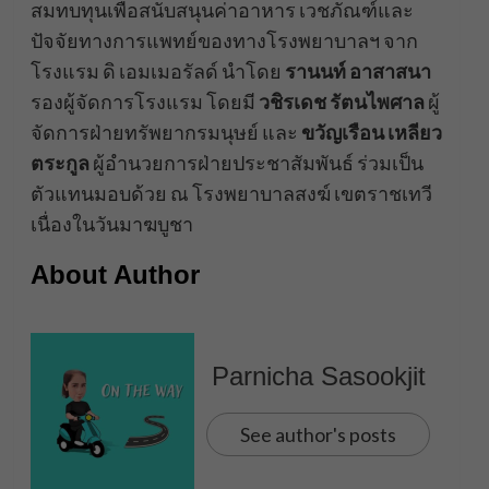
สมทบทุนเพื่อสนับสนุนค่าอาหาร เวชภัณฑ์และ
ปัจจัยทางการแพทย์ของทางโรงพยาบาลฯ จาก
โรงแรม ดิ เอมเมอรัลด์ นำโดย
รานนท์ อาสาสนา
รองผู้จัดการโรงแรม โดยมี
วชิรเดช รัตนไพศาล
ผู้
จัดการฝ่ายทรัพยากรมนุษย์ และ
ขวัญเรือน เหลียว
ตระกูล
ผู้อำนวยการฝ่ายประชาสัมพันธ์ ร่วมเป็น
ตัวแทนมอบด้วย ณ โรงพยาบาลสงฆ์ เขตราชเทวี
เนื่องในวันมาฆบูชา
About Author
Parnicha Sasookjit
See author's posts