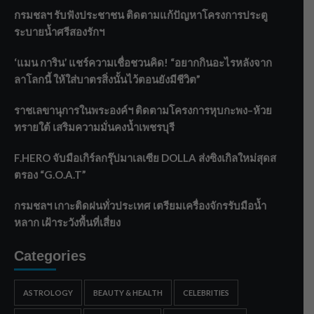
กรมชลฯ รับฟังประชาชน ติดตามแก้ปัญหาโครงการประตู
ระบายน้ำศรีสองรักฯ
‘แมน การิน’ แชร์ความเชื่อชวนคิด! “อยากกินอะไรหลังจาก
ลาโลกนี้ ให้ใส่บาตรสิ่งนั้นไว้ตอนยังมีชีวิต”
ราชเลขานุการในพระองค์ฯ ติดตามโครงการหุบกะพง–ห้วย
ทรายใต้ เสริมความมั่นคงน้ำเพชรบุรี
F.HERO จับมือเกิร์ลกรุ๊ปมาเลเซีย DOLLA ส่งซิงเกิลใหม่สุดส
ตรอง “G.O.A.T”
กรมชลฯ เกาะติดฝนทั่วประเทศ เตรียมเครื่องจักรรับมือน้ำ
หลาก เฝ้าระวังพื้นที่เสี่ยง
Categories
ASTROLOGY
BEAUTY & HEALTH
CELEBRITIES