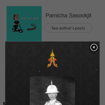
Parnicha Sasookjit
See author's posts
×
Post
Previous:
“ชาย” ควง “วิกกี้” เปิดวีรกรรมแสบ “คริสเท่น-ไทเลอร์”
navigation
พร้อมเผยเรื่องเสียใจ บั่นทอนจนเล่นละครไม่ได้!
Next:
เปิดใจ “ครูลิต้า” ยอมเสี่ยงชีวิต อาสาสมัครเป็นแตงโม
More Stories