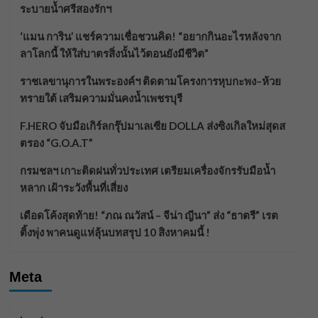
ระบายน้ำศรีสองรักฯ
‘แมน การิน’ แชร์ความเชื่อชวนคิด! “อยากกินอะไรหลังจาก
ลาโลกนี้ ให้ใส่บาตรสิ่งนั้นไว้ตอนยังมีชีวิต”
ราชเลขานุการในพระองค์ฯ ติดตามโครงการหุบกะพง–ห้วย
ทรายใต้ เสริมความมั่นคงน้ำเพชรบุรี
F.HERO จับมือเกิร์ลกรุ๊ปมาเลเซีย DOLLA ส่งซิงเกิลใหม่สุดส
ตรอง “G.O.A.T”
กรมชลฯ เกาะติดฝนทั่วประเทศ เตรียมเครื่องจักรรับมือน้ำ
หลาก เฝ้าระวังพื้นที่เสี่ยง
เดือดโค้งสุดท้าย! “ภณ ณวัสน์ – จีน่า ญีนา” ส่ง “ธาตรี” เรต
ติ้งพุ่ง พาคนดูแห่ลุ้นบทสรุป 10 สิงหาคมนี้ !
Meta