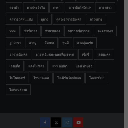
ดราม่า
ดวงประจำวัน
ดารา
ดาราติดโควิด19
ดาราสาว
ดาราอวดหุ่นแซ่บ
ดูดวง
ดูดวงอาจารย์มงคล
ตรวจหวย
ททท.
ทัวร์มาลง
ทำนายดวง
พยากรณ์อากาศ
ละครช่อง 3
ลูกดารา
สายมู
สีมงคล
หุ่นดี
อวดหุ่นแซ่บ
อาจารย์มงคล
อาจารย์มงคล รอดเที่ยงธรรม
เซ็กซี่
เลขมงคล
เลขเด็ด
แตงโม นิดา
แพท ณปภา
แอฟ ทักษอร
โมโนแมกซ์
โหนกระแส
ใบเฟิร์น พิมพ์ชนก
ใหม่ ดาวิกา
ไอคอนสยาม
Facebook
Twitter
Instagram
Youtube