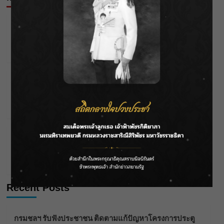
Gadgets
DJI Osmo Pocket 4 โผล่ “กล่องขายจริง” เพิ่มปุ่มซูม +
ปุ่ม C — ลุ้นเปิดตัวเร็วๆ นี้
tarn
27/01/2026
Gadgets
iPhone 17 ในสายตาชาวเน็ต ความคาดหวัง vs ความ
จริง
Parnicha Sasookjit
26/09/2025
Gadgets
กสิกรไทย แจ้งปิดแอปฯ K PLUS ชั่วคราว เป็นเวลา 3
ชั่วโมง ในวันที่ 14 ก.ย. 68
Bentleyyapa
05/09/2025
Recent Posts
กรมชลฯ รับฟังประชาชน ติดตามแก้ปัญหาโครงการประตู