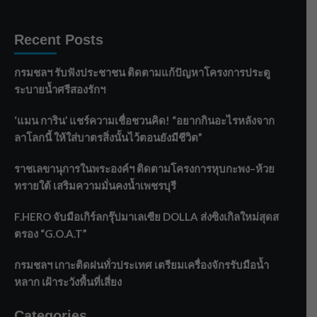
Recent Posts
กรมชลฯ รับฟังประชาชน ติดตามแก้ปัญหาโครงการประตู
ระบายน้ำศรีสองรักฯ
‘แมน การิน’ แชร์ความเชื่อชวนคิด! “อยากกินอะไรหลังจาก
ลาโลกนี้ ให้ใส่บาตรสิ่งนั้นไว้ตอนยังมีชีวิต”
ราชเลขานุการในพระองค์ฯ ติดตามโครงการหุบกะพง–ห้วย
ทรายใต้ เสริมความมั่นคงน้ำเพชรบุรี
F.HERO จับมือเกิร์ลกรุ๊ปมาเลเซีย DOLLA ส่งซิงเกิลใหม่สุดส
ตรอง “G.O.A.T”
กรมชลฯ เกาะติดฝนทั่วประเทศ เตรียมเครื่องจักรรับมือน้ำ
หลาก เฝ้าระวังพื้นที่เสี่ยง
Categories