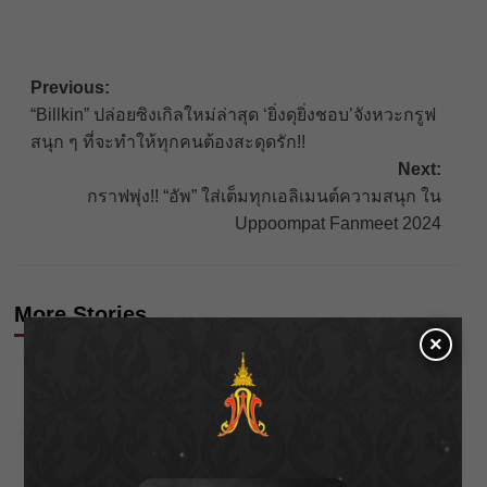
Post
Previous:
“Billkin” ปล่อยซิงเกิลใหม่ล่าสุด ‘ยิ่งดุยิ่งชอบ’จังหวะกรูฟ
navigation
สนุก ๆ ที่จะทําให้ทุกคนต้องสะดุดรัก!!
Next:
กราฟพุ่ง!! “อัพ” ใส่เต็มทุกเอลิเมนต์ความสนุก ใน
Uppoompat Fanmeet 2024
More Stories
Astrology
×
ดวงประจำวันที่ 21/12/68
Wichai S
21/12/2025
Astrology
ดวงประจำวันที่ 20/12/68