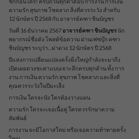
ช็กก่อนใคร! ครบถ้วนทุกคำตอบ การงาน การเงิน
ความรัก สุขภาพ โชคลาภ สิ่งที่ควรระวัง สำหรับ
12 นักษัตร ปี 2568 กับ อาจารย์คฑา ชินบัญชร
วันที่ 16 ธันวาคม 2567
อาจารย์คฑา ชินบัญชร
นัก
พยากรณ์ชื่อดัง โพสต์ข้อความ ผ่านเฟซบุ๊ก คฑา
ชินบัญชร ระบุว่า…ผ่าดวง 12 นักษัตร ปี 2568
ปีแห่งการเปลี่ยนแปลงครั้งยิ่งใหญ่กำลังจะมาถึง
เปิดเผยดวงชะตาแบบเจาะลึกครบทุกด้าน ทั้ง การ
งาน การเงิน ความรัก สุขภาพ โชคลาภ และสิ่งที่
คุณควรระวังในปีมะเส็ง
การเงิน ใครจะปัง ใครต้องวางแผน
ความรัก ใครจะเจอเนื้อคู่ ใครควรรักษาความ
สัมพันธ์
การงาน จะมีโอกาสใหม่ หรือเจอความท้าทายครั้ง
ใหญ่