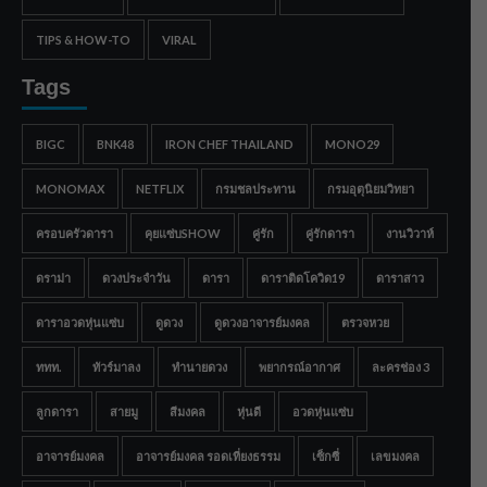
TIPS & HOW-TO
VIRAL
Tags
BIGC
BNK48
IRON CHEF THAILAND
MONO29
MONOMAX
NETFLIX
กรมชลประทาน
กรมอุตุนิยมวิทยา
ครอบครัวดารา
คุยแซ่บSHOW
คู่รัก
คู่รักดารา
งานวิวาห์
ดราม่า
ดวงประจำวัน
ดารา
ดาราติดโควิด19
ดาราสาว
ดาราอวดหุ่นแซ่บ
ดูดวง
ดูดวงอาจารย์มงคล
ตรวจหวย
ททท.
ทัวร์มาลง
ทำนายดวง
พยากรณ์อากาศ
ละครช่อง 3
ลูกดารา
สายมู
สีมงคล
หุ่นดี
อวดหุ่นแซ่บ
อาจารย์มงคล
อาจารย์มงคล รอดเที่ยงธรรม
เซ็กซี่
เลขมงคล