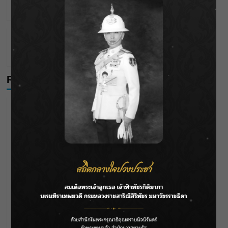
Wichai S
20/12/2025
Astrology
ดวงประจำวันที่ 18/12/68
Wichai S
18/12/2025
Recent Posts
ชลประทานเชียงใหม่เร่งพร่องน้ำแม่น้ำปิง รับมวลน้ำเหนือ ย้ำ
ยังไม่ล้นตลิ่ง
ฟาดลุคใหม่! “แบม พิชญานิน” แดนซ์สับทุกจังหวะ ชวน
แฟนๆ แกะท่า #นอกจอนอกใจ
กรมชลฯ รับฟังประชาชน ติดตามแก้ปัญหาโครงการประตู
ระบายน้ำศรีสองรักฯ
‘แมน การิน’ แชร์ความเชื่อชวนคิด! “อยากกินอะไรหลังจาก
ลาโลกนี้ ให้ใส่บาตรสิ่งนั้นไว้ตอนยังมีชีวิต”