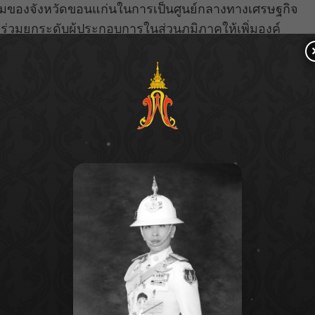
อมของจังหวัดขอนแก่นในการเป็นศูนย์กลางทางเศรษฐกิจ
วมยกระดับผู้ประกอบการในส่วนภูมิภาคให้เพิ่มองค์
เทคโนโลยีเข้ามาใช้ในกระบวนการผลิต อีกทั้งการสร้าง
เชื่อมโยงสร้างเครือข่ายและเพิ่มช่องทางการค้าให้กับผู้
จัดงานแสดงสินค้าด้านอาหารถือเป็นอุตสาหกรรมหลักของ
สนับสนุนดันครัวไทยสู่ครัวโลก โดยงานแสดงสินค้าเป็น
ตภัณฑ์และนวัตกรรมใหม่ๆ สร้างเครือข่ายทางธุรกิจ และ
 แอดเวอร์ไทซิ่ง กรุ๊ป จำกัด
ผู้จัดงานแสดงสินค้า Food
 Expo งานแสดงเทคโนโลยี นวัตกรรม เครื่องจักรใน
ุภัณฑ์ ระบบคลังสินค้าและโลจิสติกส์แบบครบวงจร ใน
ายที่จะเป็นส่วนหนึ่งในการยกระดับธุรกิจของกลุ่มผู้
และพบกับโซลูชั่นการผลิตอาหาร เครื่องดื่ม บรรจุภัณฑ์
ที่ ใหญ่ที่สุดในภูมิภาคอีสาน และอนุภูมิภาคลุ่มแม่น้ำ
าหกรรมเป้าหมายหลักของรัฐบาล โดยความร่วมมือจาก
ื่อเสริมสร้างความแข็งแกร่งและเพิ่มศักยภาพให้กับ