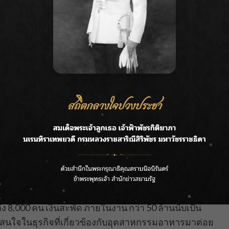
ชุมฯไคซ์ ขอนแก่น
ในฐานะ ของผู้จัดงาน Beyond Food
 และผลักดันธุรกิจอาหารและเครื่องดื่มในภูมิภาคโดย
นกลุ่มประเทศอนุลุ่มแม่น้ำโขง ตามคอนเซ็ป ภายใต้คอน
cal to global” เพื่อเป็นแพลตฟอร์มที่จะช่วยยกระดับสินค้า
ได้รวบรวมผู้เชี่ยวชาญที่อยู่ในวงการอาหารที่จะมาแชร์
และขยายธุรกิจกับกลุ่มผู้ซื้อจากประเทศในอนุภูมิภาค
ทศอย่างแข็งแรงและยั่งยืน
ผัสและต่อยอดธุรกิจด้านอาหารและเครื่องดื่มตลอดทั้ง 4
นาเชิงวิชาการ เวิร์กช็อปจากกูรูด้านอาหาร และกิจกรรม
ได้เปิดโอกาสทางธุรกิจ พบกับผู้ซื้อตัวจริงจากหลากหลาย
ยงใต้จากกิจกรรมการจับคู่ธุรกิจภายในงาน เพื่อขยาย
ิจที่ยั่งยืน พร้อมสร้างเม็ดเงินให้สะพัด กระตุ้นเศรษฐกิจ
ึง 8,000 คน เงินสะพัด ภายในงาน กว่า 50 ล้านนับเป็น
้สนใจในธุรกิจที่เกี่ยวข้องกับอุตสาหกรรมอาหารมาต่อย