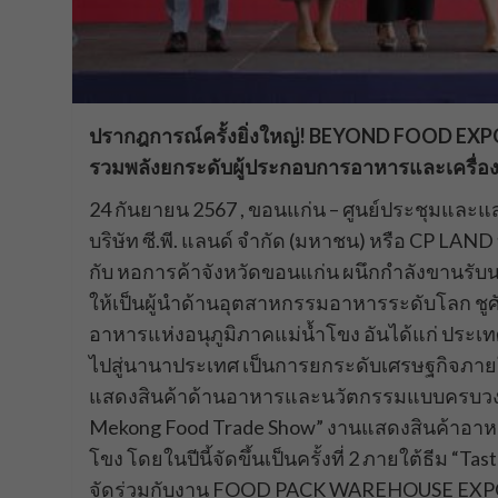
ปรากฎการณ์ครั้งยิ่งใหญ่! BEYOND FOOD E
รวมพลังยกระดับผู้ประกอบการอาหารและเครื่อ
24 กันยายน 2567 , ขอนแก่น – ศูนย์ประชุมและแส
บริษัท ซี.พี. แลนด์ จำกัด (มหาชน) หรือ CP LAN
กับ หอการค้าจังหวัดขอนแก่น ผนึกกำลังขานรับน
ให้เป็นผู้นำด้านอุตสาหกรรมอาหารระดับโลก 
อาหารแห่งอนุภูมิภาคแม่น้ำโขง อันได้แก่ ประเท
ไปสู่นานาประเทศ เป็นการยกระดับเศรษฐกิจภา
แสดงสินค้าด้านอาหารและนวัตกรรมแบบครบวง
Mekong Food Trade Show” งานแสดงสินค้าอาหาร เ
โขง โดยในปีนี้จัดขึ้นเป็นครั้งที่ 2 ภายใต้ธีม “Ta
จัดร่วมกับงาน FOOD PACK WAREHOUSE EXPO