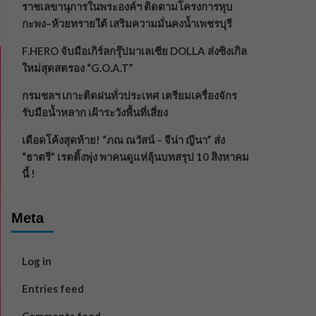
ราชเลขานุการในพระองค์ฯ ติดตามโครงการหุบ
กะพง–ห้วยทรายใต้ เสริมความมั่นคงน้ำเพชรบุรี
F.HERO จับมือเกิร์ลกรุ๊ปมาเลเซีย DOLLA ส่งซิงเกิล
ใหม่สุดสตรอง “G.O.A.T”
กรมชลฯ เกาะติดฝนทั่วประเทศ เตรียมเครื่องจักร
รับมือน้ำหลาก เฝ้าระวังพื้นที่เสี่ยง
เดือดโค้งสุดท้าย! “ภณ ณวัสน์ – จีน่า ญีนา” ส่ง
“ธาตรี” เรตติ้งพุ่ง พาคนดูแห่ลุ้นบทสรุป 10 สิงหาคม
นี้ !
Meta
Log in
Entries feed