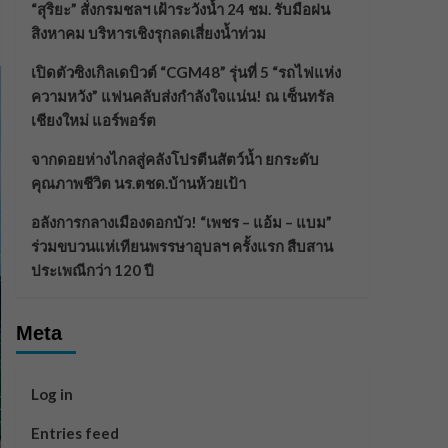
“สุริยะ” สั่งกรมชลฯ เฝ้าระวังน้ำ 24 ชม. รับมือฝน
สิงหาคม บริหารเชิงรุกลดเสี่ยงน้ำท่วม
เปิดตัวซิงเกิลเดบิวต์ “CGM48” รุ่นที่ 5 “รถไฟแห่ง
ความหวัง” แฟนคลับส่งกำลังใจแน่น! ณ เซ็นทรัล
เชียงใหม่ แอร์พอร์ต
จากดอยห่างไกลสู่คลังโปรตีนสัตว์น้ำ ยกระดับ
คุณภาพชีวิต นร.ตชด.บ้านห้วยเป้า
อลังการกลางเมืองดอกบัว! “เพชร – แอ้ม – แบม”
ร่วมขบวนแห่เทียนพรรษาอุบลฯ ครั้งแรก สืบสาน
ประเพณีกว่า 120 ปี
Meta
Log in
Entries feed