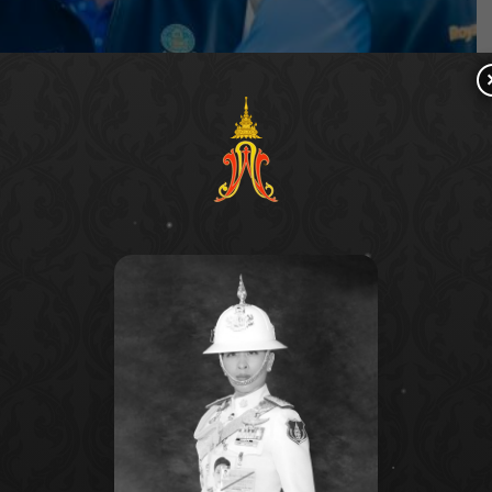
ล้ว
นายปริญญา คัชมาตย์ ผู้อำนวยการสำนักงาน
ิหารจัดการน้ำ พร้อมกำชับให้โครงการชลประทานฯ
ุตุนิยมวิทยา และเตรียมพร้อมรับมือสถานการณ์ฝน
มเกณฑ์ที่กำหนด รวมทั้งพิจารณาปรับการระบายน้ำให้
บโทรมาตรของหน่วยงานต่างๆ มาช่วยในการแจ้งเตือน
ิดขึ้น ปฏิบัติตามมาตรการรับมือฤดูฝนปี 67 ทั้ง 10
ประทาน ประตูระบายน้ำ ให้พร้อมใช้งานได้อย่างเต็ม
ณ์น้ำ รวมทั้งการแจ้งเตือนไปยังประชาชนอย่างต่อเนื่อง