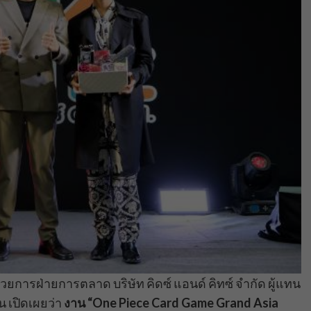
การฝ่ายการตลาด บริษัท คิดซ์ แอนด์ คิทซ์ จำกัด ผู้แทน
น เปิดเผยว่า
งาน “One Piece Card Game Grand Asia