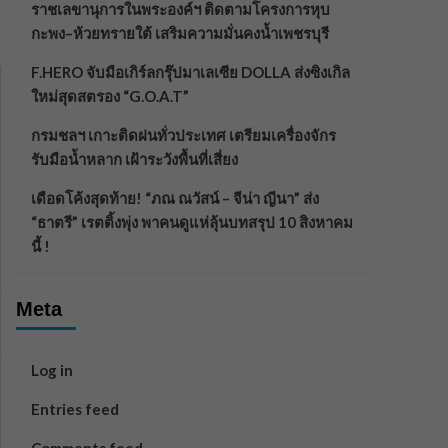
ราชเลขานุการในพระองค์ฯ ติดตามโครงการหุบ
กะพง–ห้วยทรายใต้ เสริมความมั่นคงน้ำเพชรบุรี
F.HERO จับมือเกิร์ลกรุ๊ปมาเลเซีย DOLLA ส่งซิงเกิล
ใหม่สุดสตรอง “G.O.A.T”
กรมชลฯ เกาะติดฝนทั่วประเทศ เตรียมเครื่องจักร
รับมือน้ำหลาก เฝ้าระวังพื้นที่เสี่ยง
เดือดโค้งสุดท้าย! “ภณ ณวัสน์ – จีน่า ญีนา” ส่ง
“ธาตรี” เรตติ้งพุ่ง พาคนดูแห่ลุ้นบทสรุป 10 สิงหาคม
นี้ !
Meta
Log in
Entries feed