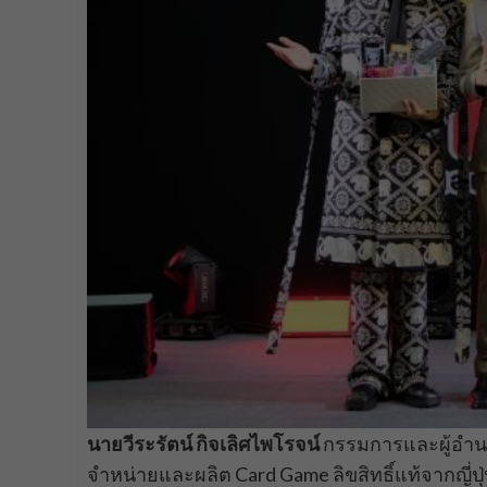
นายวีระรัตน์ กิจเลิศไพโรจน์
กรรมการและผู้อำนวย
จำหน่ายและผลิต Card Game ลิขสิทธิ์แท้จากญี่ปุ่