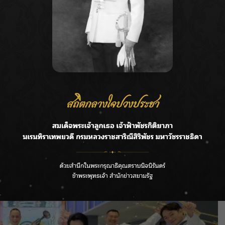
นใจเข้าร่วมชมงานกันอย่างล้นหลามและมีจำนวนที่เพิ่ม
ปรโมทและการแข่งขันการ์ดเกม ทั้งในระดับประเทศ และ
ึงการเปิดตัวการ์ดเกมใหม่ๆและการส่งเสริมนักกีฬาการ์ดเกม
บโลกซึ่งจะช่วยให้วงการการ์ดเกมได้รับความนิยมและ
ี้ บริษัทฯ ยังมีแผนจะจัดงาน Bandai Cardgame Fest ซึ่ง
สะสมและนักเล่นการ์ดได้มาร่วมสนุกและสร้างประสบการณ์ร่วม