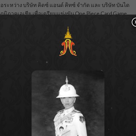
ือระหว่าง บริษัท คิดซ์ แอนด์ คิทซ์ จำกัด และ บริษัท บันได
ากภูมิภาคเอเชีย เพื่อเตรียมแข่งขัน One Piece Card Game
 Final ซึ่งมีตัวแทนจากทวีปเอเชีย อาทิ ไต้หวัน, ไทย,
่องกง เข้าร่วมด้วย
นต์” รวม 2 วัน โดยวันแรก จะเป็นการแข่งรอบ Last Chance
ภูมิภาคที่เคยตกรอบหรือพลาดโอกาสในการแข่งขันรอบก่อน
ันต่อในงานวันที่ 2 กับผู้เล่นที่ได้รับคัดเลือกเข้ารอบมา
เข้าแข่งขันชิงแชมป์ระดับโลกที่ประเทศญี่ปุ่นที่มีกำหนดจัด
แทนจากประเทศต่างๆในเอเชียเข้าร่วมการแข่งขันครั้งนี้
ด้รับการ์ดลิมิตเต็ดจาก One Piece Card Game และของรางวัล
้วย”
นายวีระรัตน์ กล่าว
เป็นการช่วยสร้างประสบการณ์ที่ดีให้กับผู้เล่นการ์ดเกม ให้
่องทางในการพบปะสื่อสารระหว่างกัน ซึ่งจะช่วยต่อยอด
เล่นมืออาชีพได้เป็นอย่างดีโดยเฉพาะในกลุ่มคนที่เติบโตมา
จำนวนเพิ่มขึ้นอย่างต่อเนื่อง สังเกตได้จากเหล่าแฟนๆ